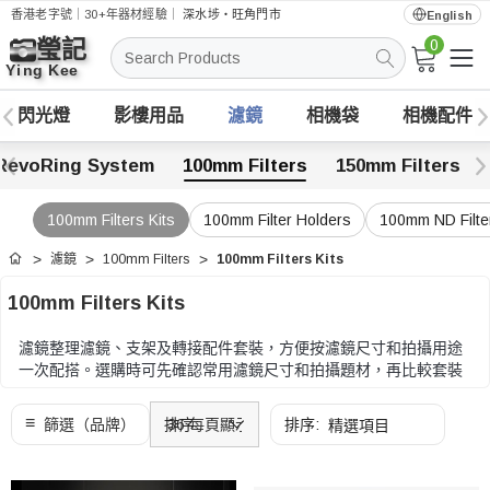
香港老字號｜30+年器材經驗｜
深水埗・旺角門市
English
0
搜
索
閃光燈
影樓用品
濾鏡
相機袋
相機配件
RevoRing System
100mm Filters
150mm Filters
100mm Filters Kits
100mm Filter Holders
100mm ND Filte
濾鏡
100mm Filters
100mm Filters Kits
首頁
100mm Filters Kits
濾鏡整理濾鏡、支架及轉接配件套裝，方便按濾鏡尺寸和拍攝用途
一次配搭。選購時可先確認常用濾鏡尺寸和拍攝題材，再比較套裝
包含的濾鏡、支架和轉接環。
選購時可先確認常用濾鏡尺寸和拍攝題材，再比較套裝包含的濾
鏡、支架和轉接環。