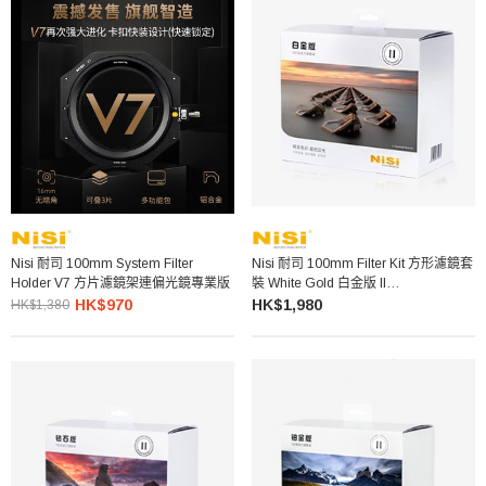
Nisi 耐司 100mm System Filter
Nisi 耐司 100mm Filter Kit 方形濾鏡套
Holder V7 方片濾鏡架連偏光鏡專業版
裝 White Gold 白金版 II
(GND8+ND1000+便攜包)
HK$970
HK$1,980
HK$1,380