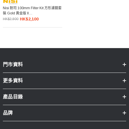
Nisi 耐司 100mm Filter Kit 方形濾鏡套
裝 Gold 黃金版 II
(GND8+ND64+ND1000+便攜包)
HK$2,100
HK$2,800
門市資料
更多資料
產品目錄
品牌