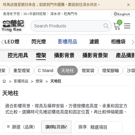
×
旺角店逢星期日休息；如欲到門市選購，歡迎前往深水埗店。
香港老字號｜30+年器材經驗｜
深水埗・旺角門市
English
0
搜
索
LED燈
閃光燈
影樓用品
濾鏡
相機袋
控光用具
燈架
攝影背景
攝影背景架
產品攝
燈架
重型燈架
C Stand
天地柱
燈架袋
燈架腳輪
沙
影樓用品
燈架
天地柱
首頁
天地柱
適合影樓背景、燈具及橫桿安裝，方便按樓底高度、承重和固定方
式比較。選購時可先確認樓底高度和固定位置，再比較伸縮範圍、
承重、橫桿和安裝保護。
選購時可先確認樓底高度和固定位置，再比較伸縮範圍、承重、橫
桿和安裝保護。