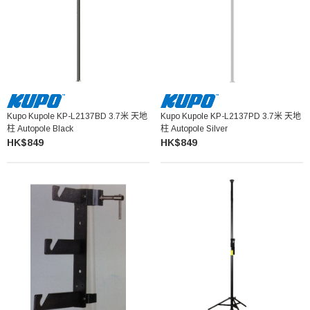
Kupo Kupole KP-L2137BD 3.7米 天地
Kupo Kupole KP-L2137PD 3.7米 天地
柱 Autopole Black
柱 Autopole Silver
HK$849
HK$849