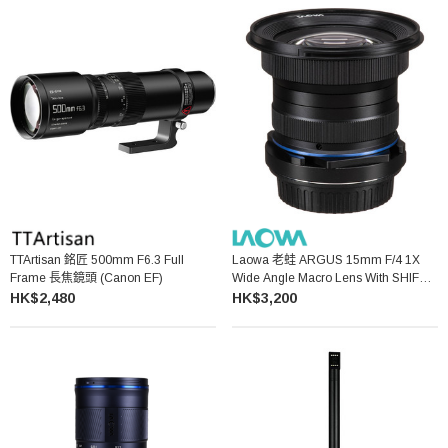
TTArtisan 銘匠 500mm F6.3 Full
Laowa 老蛙 ARGUS 15mm F/4 1X
Frame 長焦鏡頭 (Canon EF)
Wide Angle Macro Lens With SHIFT
廣角微距及移軸鏡頭 Canon EF
HK$2,480
HK$3,200