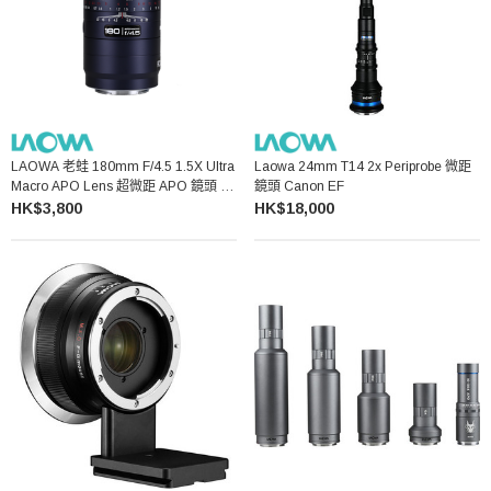
LAOWA 老蛙 180mm F/4.5 1.5X Ultra
Laowa 24mm T14 2x Periprobe 微距
Macro APO Lens 超微距 APO 鏡頭 -
鏡頭 Canon EF
Canon EF AF
HK$3,800
HK$18,000