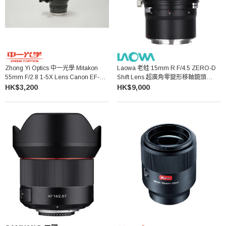
Zhong Yi Optics 中一光學 Mitakon
Laowa 老蛙 15mm R F/4.5 ZERO-D
55mm F/2.8 1-5X Lens Canon EF-
Shift Lens 超廣角零變形移軸鏡頭
Mount 微距鏡頭
Canon EF
HK$3,200
HK$9,000