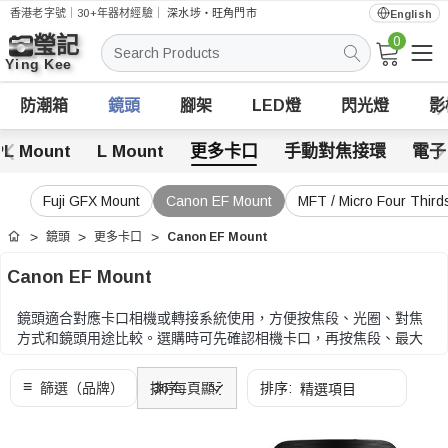
香港老字號｜30+年器材經驗｜
深水埗・旺角門市
English
0
搜
索
防潮箱
鏡頭
腳架
LED燈
閃光燈
影
PL Mount
L Mount
更多卡口
手動對焦接環
電子
Fuji GFX Mount
Canon EF Mount
MFT / Micro Four Third
鏡頭
更多卡口
Canon EF Mount
首頁
Canon EF Mount
鏡頭適合對應卡口相機或轉接系統使用，方便按焦段、光圈、對焦
方式和鏡頭用途比較。選購時可先確認相機卡口，再按焦段、最大
光圈、對焦方式、重量及拍攝題材收窄選擇。
選購時可先確認相機卡口，再按焦段、最大光圈、對焦方式、重量
及拍攝題材收窄選擇。