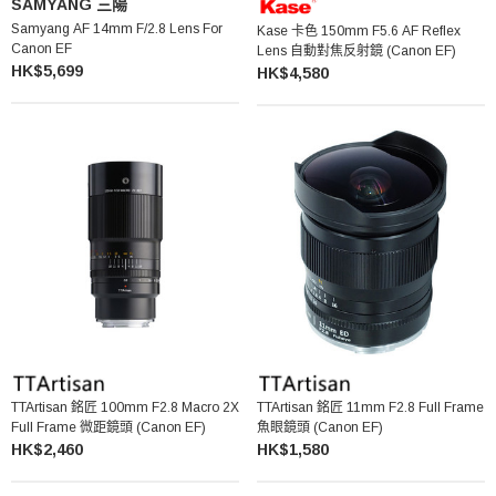
SAMYANG 三陽
Samyang AF 14mm F/2.8 Lens For
Kase 卡色 150mm F5.6 AF Reflex
Canon EF
Lens 自動對焦反射鏡 (Canon EF)
HK$5,699
HK$4,580
TTArtisan 銘匠 100mm F2.8 Macro 2X
TTArtisan 銘匠 11mm F2.8 Full Frame
Full Frame 微距鏡頭 (Canon EF)
魚眼鏡頭 (Canon EF)
HK$2,460
HK$1,580