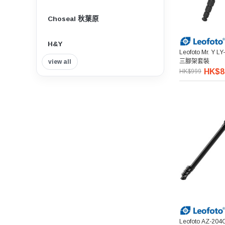
Choseal 秋葉原
H&Y
Leofoto Mr. Y 
三腳架套裝
view all
Insta360
HK$8
HK$999
Tilta 鐵頭
Think Tank Photo
Viltrox 唯卓仕
Nisi 耐司
Nitecore
7artisans 七工匠
Leofoto AZ-204C