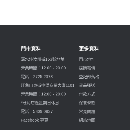
iFootage 印跡
E-IMAGE 意美捷
Edelkrone
門市資料
更多資料
Telesin 泰迅
深水埗汝州街163號地舖
門市地址
營業時間：12:00 - 20:00
採購報價
aMagic
電話：2725 2373
瑩記部落格
旺角山東街中僑商業大廈1101
貨品運送
Belkin
營業時間：12:00 - 20:00
付款方式
ProGrade Digital
*旺角店逢星期日休息
保養條款
電話：5409 0937
常見問題
Zhiyun 智雲
Facebook 專頁
網站地圖
LEE Filters