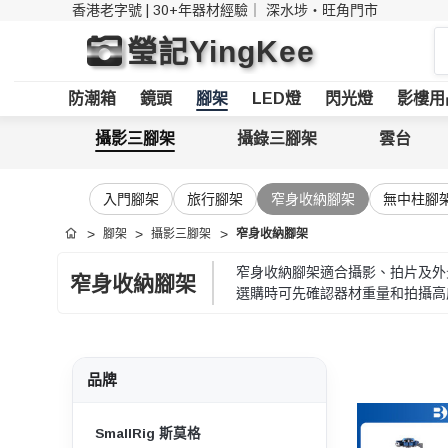
香港老字號 | 30+年器材經驗｜
深水埗・旺角門市
搜
瑩記YingKee
索
防潮箱
鏡頭
腳架
LED燈
閃光燈
影樓用
攝影三腳架
攝錄三腳架
雲台
入門腳架
旅行腳架
窄身收納腳架
無中柱腳
腳架
攝影三腳架
窄身收納腳架
首頁
窄身收納腳架適合攝影、拍片及外
窄身收納腳架
選購時可先確認器材重量和拍攝高
品牌
SmallRig 斯莫格