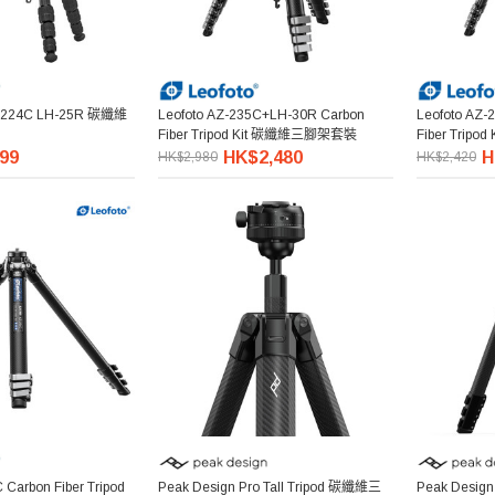
LY-224C LH-25R 碳纖維
Leofoto AZ-235C+LH-30R Carbon
Leofoto AZ-
Fiber Tripod Kit 碳纖維三腳架套裝
Fiber Tri
99
HK$2,480
H
HK$2,980
HK$2,420
 Carbon Fiber Tripod
Peak Design Pro Tall Tripod 碳纖維三
Peak Desig