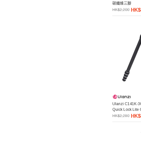
碳纖維三腳
HK$
HK$2,200
Benro 百諾
Pelican
Ulanzi 優籃子
Blackmagic Design
Phottix 富達時
NanLite 南光
Ulanzi C141K-3
Saramonic 楓笛
Quick Lock Lite 
Tripod Kit 碳
HK$
HK$2,280
Marsace 馬小路
DJI 大疆