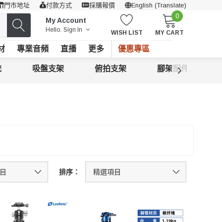
門市地址
付款方式
採購報價
English (Translate)
0
My Account
Hello.
Sign In
WISH LIST
MY CART
材
專業音頻
直播
更多
優惠專區
統
吸盤支架
俯拍支架
腳架配件
排序：