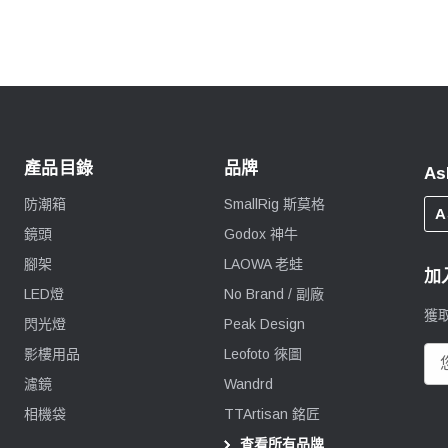
產品目錄
品牌
As
防潮箱
SmallRig 斯莫格
A
鏡頭
Godox 神牛
腳架
LAOWA 老蛙
加
LED燈
No Brand / 副廠
獲
閃光燈
Peak Design
影樓用品
Leofoto 徠圖
電
郵
濾鏡
Wandrd
地
相機袋
TTArtisan 銘匠
址
查看所有品牌