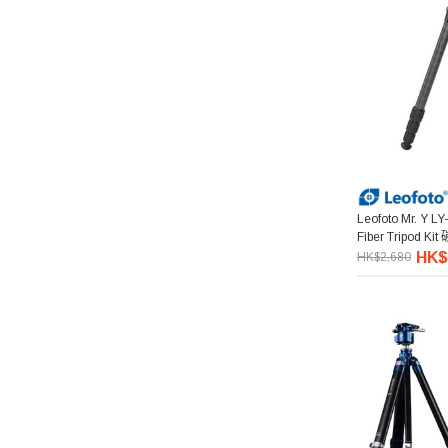
Kenko 肯高
Pixco 百攝寶
Manfrotto 曼富圖
amaran 艾蒙拉
Leofoto Mr. Y L
Fiber Tripod
Hollyland
HK$
HK$2,680
Aputure 愛圖仕
Hoya
Kupo
Thypoch 叙