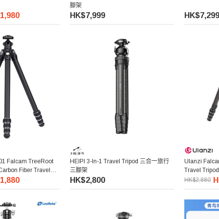
腳架
1,980
HK$7,999
HK$7,29
01 Falcam TreeRoot
HEIPI 3-In-1 Travel Tripod 三合一旅行
Ulanzi Falc
Carbon Fiber Travel
三腳架
Travel Tri
纖維三腳架
架
1,880
HK$2,800
H
HK$2,880