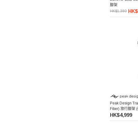
腳架
HK$
HK$1,380
Lenthem 領頓
Lexar 雷克沙
Hakuba 白馬
Kase 卡色
Zoom
Feelworld 富威德
Peak Design Tra
Jinbei 金貝
Fiber) 旅行腳架
HK$4,999
Lowepro 樂攝寶
Wonderful 萬得福