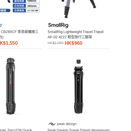
89CF 青鳥碳纖維三
SmallRig Lightweight Travel Tripod
台)
AP-02 4222 輕型旅行三腳架
K$1,550
HK$960
HK$1,080
man Zero F38 Quick
Peak Design Travel Tripod (Aluminum)