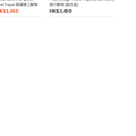
avel Tripod 碳纖維三腳架
旅行腳架 (鋁合金)
K$1,650
HK$3,459