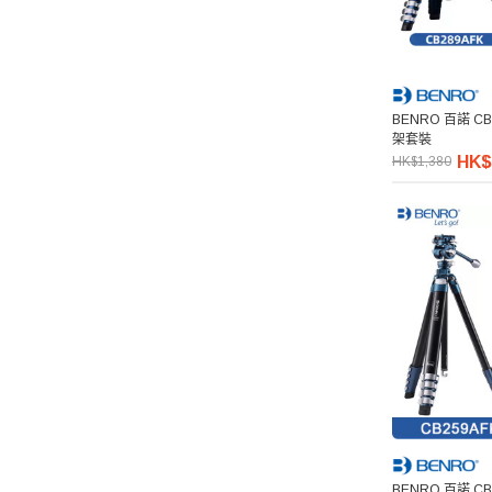
Acalava
Falconeyes 銳鷹
BENRO 百諾 CB289A
架套裝
PGYTECH 蒲公英
HK$
HK$1,380
Exascend 至譽科技
Maxpower 牛魔王
SONY 索尼
Atomos 阿童木
Rode 羅德
Superior Seamless 仙麗
BENRO 百諾 C