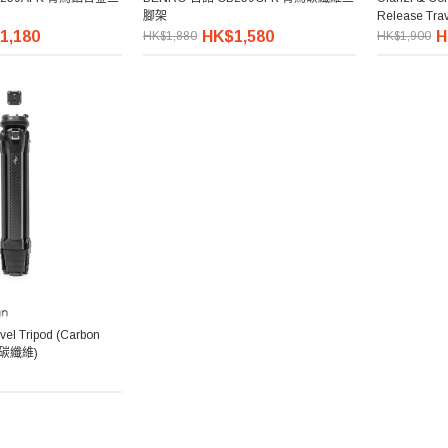
腳架
Release Tr
1,180
HK$1,580
H
HK$1,880
HK$1,900
vel Tripod (Carbon
 (碳纖維)