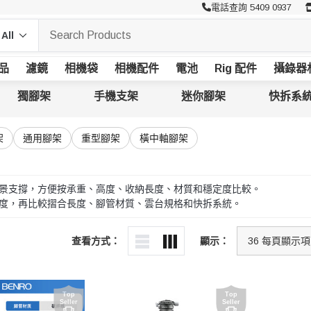
電話查詢 5409 0937
品
濾鏡
相機袋
相機配件
電池
Rig 配件
攝錄器
獨腳架
手機支架
迷你腳架
快拆系
架
通用腳架
重型腳架
橫中軸腳架
景支撐，方便按承重、高度、收納長度、材質和穩定度比較。
度，再比較摺合長度、腳管材質、雲台規格和快拆系統。
查看方式：
顯示：