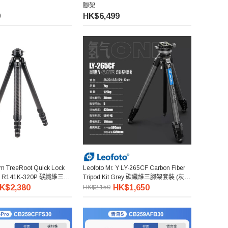
腳架
9
HK$6,499
am TreeRoot Quick Lock
Leofoto Mr. Y LY-265CF Carbon Fiber
pod R141K-320P 碳纖維三腳
Tripod Kit Grey 碳纖維三腳架套裝 (灰
色)
K$2,380
HK$1,650
HK$2,150