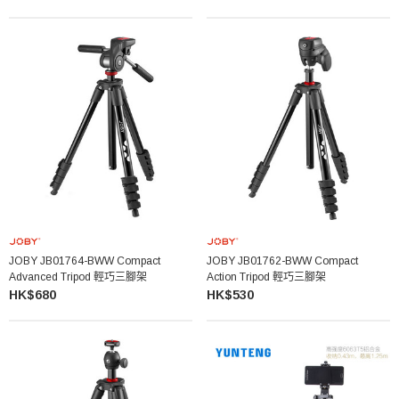
JOBY JB01764-BWW Compact
JOBY JB01762-BWW Compact
Advanced Tripod 輕巧三腳架
Action Tripod 輕巧三腳架
HK$680
HK$530