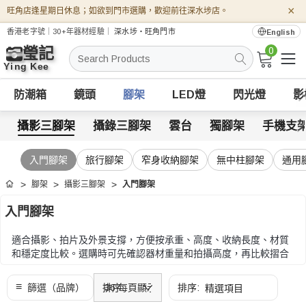
×
旺角店逢星期日休息；如欲到門市選購，歡迎前往深水埗店。
香港老字號｜30+年器材經驗｜
深水埗・旺角門市
English
0
搜
索
防潮箱
鏡頭
腳架
LED燈
閃光燈
影
攝影三腳架
攝錄三腳架
雲台
獨腳架
手機支
入門腳架
旅行腳架
窄身收納腳架
無中柱腳架
通用
腳架
攝影三腳架
入門腳架
首頁
入門腳架
適合攝影、拍片及外景支撐，方便按承重、高度、收納長度、材質
和穩定度比較。選購時可先確認器材重量和拍攝高度，再比較摺合
長度、腳管材質、雲台規格和快拆系統。
選購時可先確認器材重量和拍攝高度，再比較摺合長度、腳管材
質、雲台規格和快拆系統。