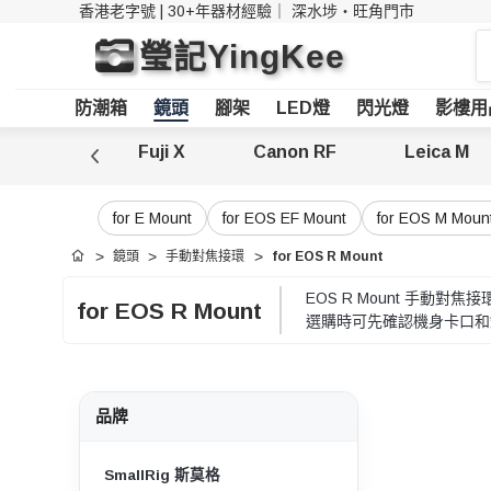
香港老字號 | 30+年器材經驗｜
深水埗・旺角門市
搜
瑩記YingKee
索
防潮箱
鏡頭
腳架
LED燈
閃光燈
影樓用
Nikon Z
Fuji X
Canon RF
Leica M
for E Mount
for EOS EF Mount
for EOS M Moun
鏡頭
手動對焦接環
for EOS R Mount
首頁
EOS R Mount 手
for EOS R Mount
選購時可先確認機身卡口和
品牌
SmallRig 斯莫格