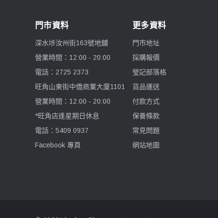
Acalava
門市資料
更多資料
深水埗汝州街163號地舖
門市地址
Falconeyes 銳鷹
營業時間：12:00 - 20:00
採購報價
PGYTECH 蒲公英
電話：2725 2373
瑩記部落格
旺角山東街中僑商業大廈1101
貨品運送
Exascend 至譽科技
營業時間：12:00 - 20:00
付款方式
*旺角店逢星期日休息
保養條款
Maxpower 牛魔王
電話：5409 0937
常見問題
SONY 索尼
Facebook 專頁
網站地圖
Atomos 阿童木
Rode 羅德
Superior Seamless 仙麗