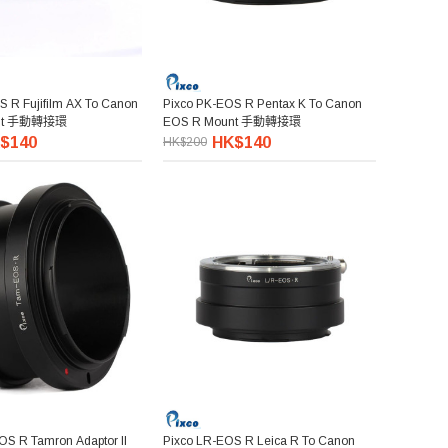
S R Fujifilm AX To Canon
Pixco PK-EOS R Pentax K To Canon
unt 手動轉接環
EOS R Mount 手動轉接環
$140
HK$140
HK$200
OS R Tamron Adaptor II
Pixco LR-EOS R Leica R To Canon