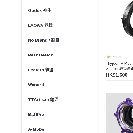
Godox 神牛
LAOWA 老蛙
No Brand / 副廠
Peak Design
Thypoch M Mount
Adapter 轉接環 (L
Leofoto 徠圖
HK$1,600
Wandrd
TTArtisan 銘匠
BattPro
A-MoDe