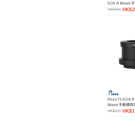
EOS R Mou
HK$2
HK$400
Benro 百諾
Pelican
Ulanzi 優籃子
Blackmagic Design
Phottix 富達時
NanLite 南光
Pixco T2-EOS R
Saramonic 楓笛
Mount 手動轉接
HK$1
HK$200
Marsace 馬小路
DJI 大疆