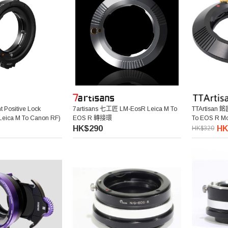
 Positive Lock
7artisans 七工匠 LM-EosR Leica M To
TTArtisan 銘
eica M To Canon RF)
EOS R 轉接環
To EOS R 
HK$290
HK
HK$320