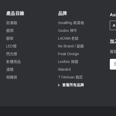
產品目錄
品牌
As
防潮箱
SmallRig 斯莫格
A
鏡頭
Godox 神牛
腳架
LAOWA 老蛙
加
LED燈
No Brand / 副廠
獲
閃光燈
Peak Design
影樓用品
Leofoto 徠圖
電
郵
濾鏡
Wandrd
地
相機袋
TTArtisan 銘匠
址
查看所有品牌