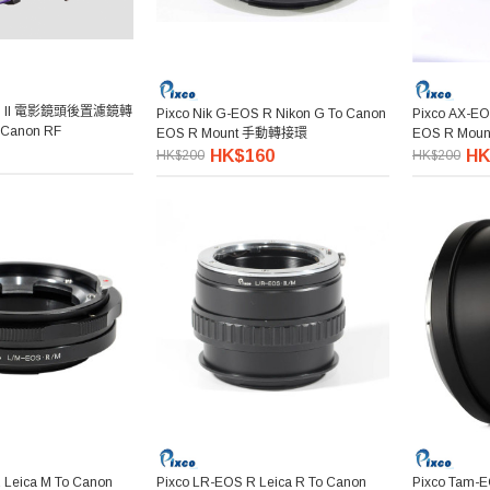
O II 電影鏡頭後置濾鏡轉
Pixco Nik G-EOS R Nikon G To Canon
Pixco AX-EO
Canon RF
EOS R Mount 手動轉接環
EOS R Mo
HK$160
HK
HK$200
HK$200
 Leica M To Canon
Pixco LR-EOS R Leica R To Canon
Pixco Tam-E