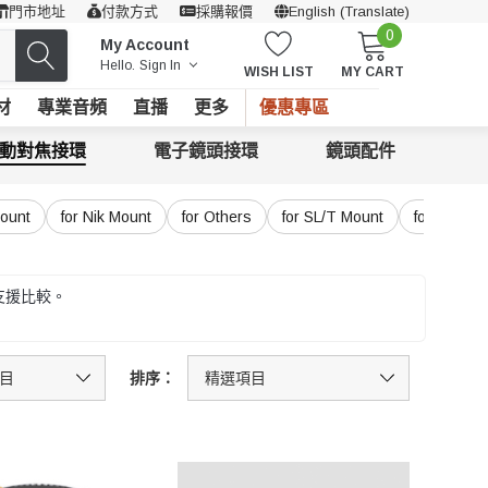
門市地址
付款方式
採購報價
English (Translate)
0
My Account
Hello.
Sign In
WISH LIST
MY CART
材
專業音頻
直播
更多
優惠專區
動對焦接環
電子鏡頭接環
鏡頭配件
Mount
for Nik Mount
for Others
for SL/T Mount
for Z Moun
支援比較。
排序：