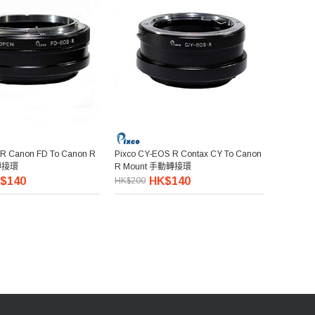
 R Canon FD To Canon R
Pixco CY-EOS R Contax CY To Canon
轉接環
R Mount 手動轉接環
$140
HK$140
HK$200