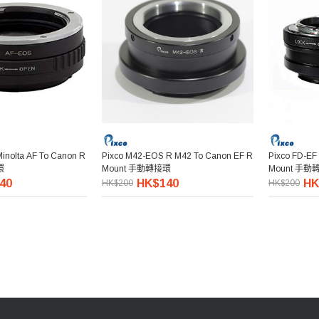
inolta AF To Canon R
Pixco M42-EOS R M42 To Canon EF R
Pixco FD-EF
環
Mount 手動轉接環
Mount 手動
40
HK$140
HK
HK$200
HK$200