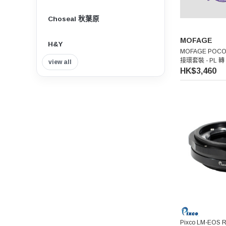
Choseal 秋葉原
MOFAGE
H&Y
MOFAGE POC
接環套裝 - PL 轉 
view all
Insta360
HK$3,460
Tilta 鐵頭
Think Tank Photo
Viltrox 唯卓仕
Nisi 耐司
Nitecore
7artisans 七工匠
Pixco LM-EOS R