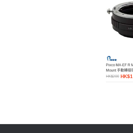
Pixco 百攝寶
Manfrotto 曼富圖
amaran 艾蒙拉
Hollyland
Pixco MA-EF R M
Mount 手動轉接
Aputure 愛圖仕
HK$1
HK$200
Kenko 肯高
Hoya
Kupo
Thypoch 叙