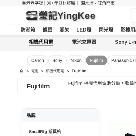
香港老字號 | 30+年器材經驗｜
深水埗・旺角門市
搜
瑩記YingKee
索
防潮箱
鏡頭
腳架
LED燈
閃光燈
影樓用
相機代用電
電池充電器
Sony L-
Canon
Sony
Nikon
Fujifilm
Panasonic / 
電池
相機代用電
Fujifilm
首頁
Fujifilm 相機代用電池分類，收錄可
Fujifilm
品牌
SmallRig 斯莫格