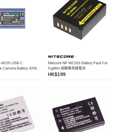
P-W235 USB-C
Nitecore NP-W126S Battery Pack For
e Camera Battery 4266 充
Fujifilm 相機專用鋰電池
HK$199