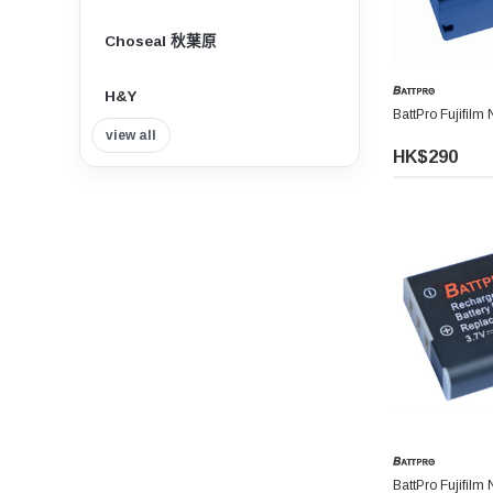
Choseal 秋葉原
H&Y
BattPro Fujif
view all
Insta360
HK$290
Tilta 鐵頭
Think Tank Photo
Viltrox 唯卓仕
Nisi 耐司
Nitecore
7artisans 七工匠
BattPro Fujif