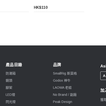
HK$110
產品目錄
品牌
As
防潮箱
SmallRig 斯莫格
A
鏡頭
Godox 神牛
腳架
LAOWA 老蛙
加
LED燈
No Brand / 副廠
獲
閃光燈
Peak Design