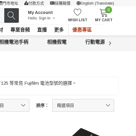
門市地址
付款方式
採購報價
English (Translate)
0
My Account
Hello.
Sign In
WISH LIST
MY CART
材
專業音頻
直播
更多
優惠專區
相機電池手柄
相機假電
行動電源
高容
125 等常見 Fujifilm 電池型號的選擇。
排序：