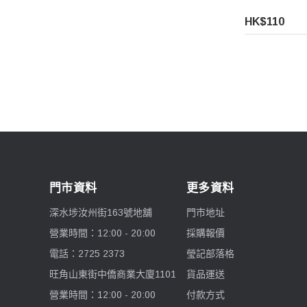
HK$110
Benro 百諾
Pelican
Ulanzi 優籃子
Blackmagic Design
Phottix 富達時
門市資料
更多資料
NanLite 南光
深水埗汝州街163號地舖
門市地址
營業時間：12:00 - 20:00
採購報價
Saramonic 楓笛
電話：2725 2373
瑩記部落格
Marsace 馬小路
旺角山東街中僑商業大廈1101
貨品運送
營業時間：12:00 - 20:00
付款方式
DJI 大疆