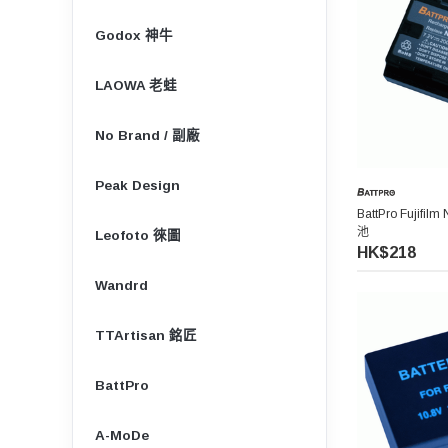
Godox 神牛
LAOWA 老蛙
No Brand / 副廠
Peak Design
BattPro Fujif
池
Leofoto 徠圖
HK$218
Wandrd
TTArtisan 銘匠
BattPro
A-MoDe