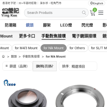
香港老字號｜30+年器材經驗｜
深水埗・旺角門市
English
0
搜
索
防潮箱
鏡頭
腳架
LED燈
閃光燈
影
 Mount
更多卡口
手動對焦接環
電子鏡頭接環
鏡
 Mount
for M4/3 Mount
for Nik Mount
for Others
for SL/T 
鏡頭
手動對焦接環
for Nik Mount
首頁