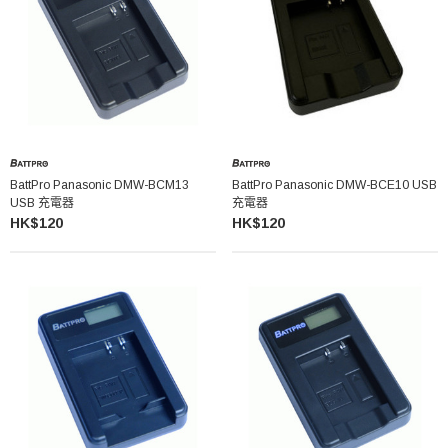
BattPro Panasonic DMW-BCM13
BattPro Panasonic DMW-BCE10 USB
USB 充電器
充電器
HK$120
HK$120