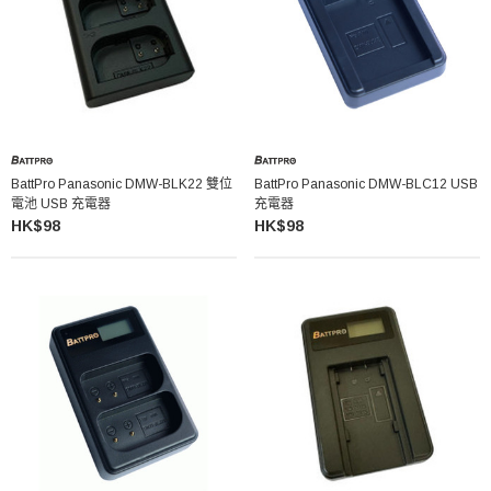
BattPro Panasonic DMW-BLK22 雙位
BattPro Panasonic DMW-BLC12 USB
電池 USB 充電器
充電器
HK$98
HK$98