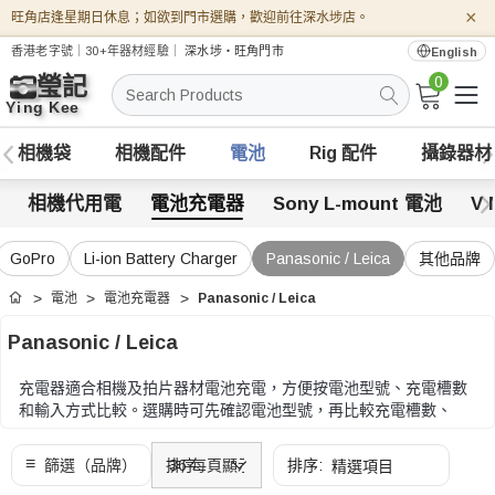
×
旺角店逢星期日休息；如欲到門市選購，歡迎前往深水埗店。
香港老字號｜30+年器材經驗｜
深水埗・旺角門市
English
0
搜
索
相機袋
相機配件
電池
Rig 配件
攝錄器材
相機代用電
電池充電器
Sony L-mount 電池
V 
GoPro
Li-ion Battery Charger
Panasonic / Leica
其他品牌
電池
電池充電器
Panasonic / Leica
首頁
Panasonic / Leica
充電器適合相機及拍片器材電池充電，方便按電池型號、充電槽數
和輸入方式比較。選購時可先確認電池型號，再比較充電槽數、
USB-C 或 Micro USB 輸入、顯示方式和攜帶需要。
選購時可先確認電池型號，再比較充電槽數、USB-C 或 Micro USB
輸入、顯示方式和攜帶需要。