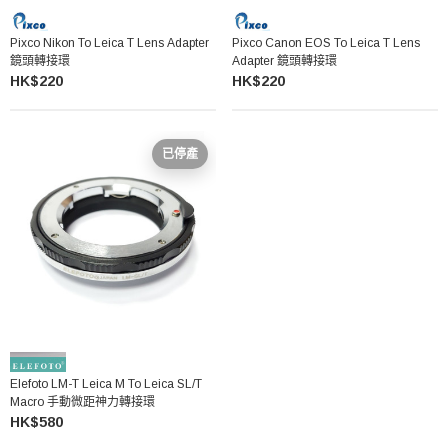
Pixco Nikon To Leica T Lens Adapter
Pixco Canon EOS To Leica T Lens
鏡頭轉接環
Adapter 鏡頭轉接環
HK$220
HK$220
已停產
Elefoto LM-T Leica M To Leica SL/T
Macro 手動微距神力轉接環
HK$580