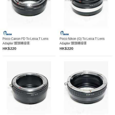
Pixco Canon FD To Leica T Lens
Pixco Nikon (G) To Leica T Lens
Adapter 鏡頭轉接環
Adapter 鏡頭轉接環
HK$220
HK$220