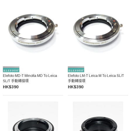
Elefoto MD-T Minolta MD To Leica
Elefoto LM-T Leica M To Leica SL/T
SL/T 手動轉接環
手動轉接環
HK$390
HK$390