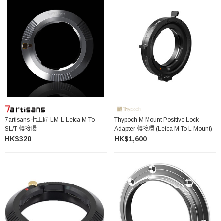
7artisans 七工匠 LM-L Leica M To
Thypoch M Mount Positive Lock
SL/T 轉接環
Adapter 轉接環 (Leica M To L Mount)
HK$320
HK$1,600