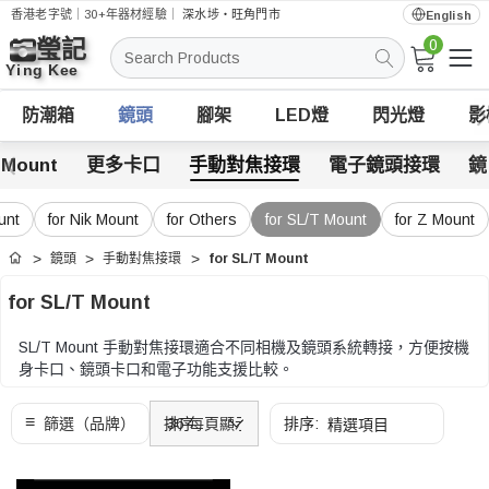
香港老字號｜30+年器材經驗｜
深水埗・旺角門市
English
0
搜
索
防潮箱
鏡頭
腳架
LED燈
閃光燈
影
 Mount
更多卡口
手動對焦接環
電子鏡頭接環
鏡
unt
for Nik Mount
for Others
for SL/T Mount
for Z Mount
鏡頭
手動對焦接環
for SL/T Mount
首頁
for SL/T Mount
SL/T Mount 手動對焦接環適合不同相機及鏡頭系統轉接，方便按機
身卡口、鏡頭卡口和電子功能支援比較。
選購時可先確認機身卡口和鏡頭卡口，再比較電子功能、對焦支
援、厚度和安裝方式。