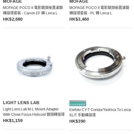
MOFAGE
MOFAGE
MOFAGE POCO II 電影鏡頭後置濾鏡
MOFAGE POCO II 電影鏡頭後置濾鏡
轉接環套裝 - Canon EF 轉 Leica L
轉接環套裝 - PL 轉 Leica L
HK$2,680
HK$3,460
LIGHT LENS LAB
Light Lens Lab M-L Mount Adapter
Elefoto CY-T Contax/Yashica To Leica
With Close Focus Helicoid 鏡頭轉接環
SL/T 手動轉接環
HK$1,159
HK$390