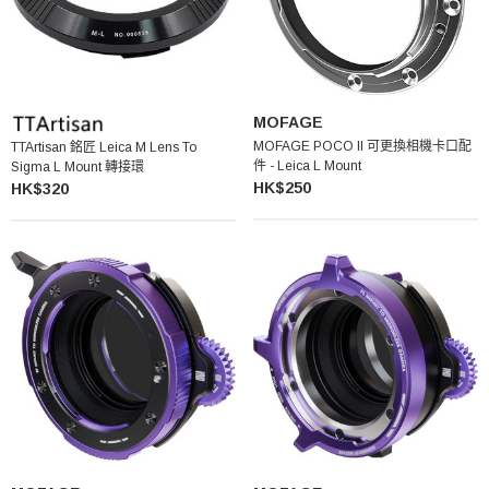
MOFAGE
MOFAGE POCO II 可更換相機卡口配
TTArtisan 銘匠 Leica M Lens To
件 - Leica L Mount
Sigma L Mount 轉接環
HK$250
HK$320