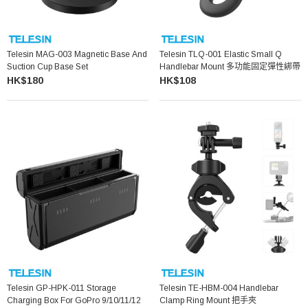
Telesin MAG-003 Magnetic Base And
Telesin TLQ-001 Elastic Small Q
Suction Cup Base Set
Handlebar Mount 多功能固定彈性綁帶
HK$180
HK$108
Telesin GP-HPK-011 Storage
Telesin TE-HBM-004 Handlebar
Charging Box For GoPro 9/10/11/12
Clamp Ring Mount 把手夾