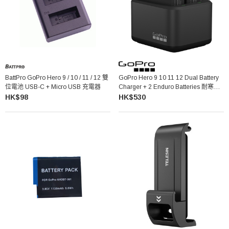
BattPro GoPro Hero 9 / 10 / 11 / 12 雙
GoPro Hero 9 10 11 12 Dual Battery
位電池 USB-C + Micro USB 充電器
Charger + 2 Enduro Batteries 耐寒電
池套裝
HK$98
HK$530