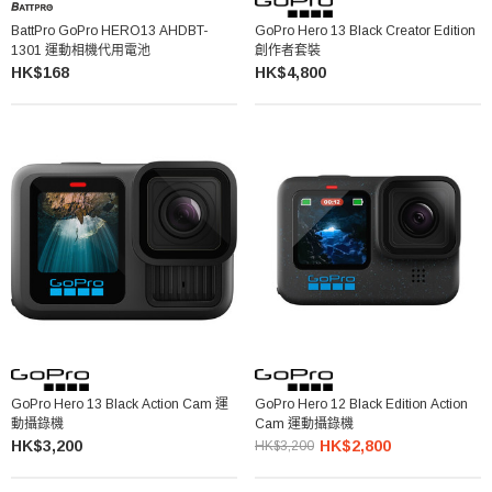
BattPro GoPro HERO13 AHDBT-
GoPro Hero 13 Black Creator Edition
1301 運動相機代用電池
創作者套裝
HK$168
HK$4,800
GoPro Hero 13 Black Action Cam 運
GoPro Hero 12 Black Edition Action
動攝錄機
Cam 運動攝錄機
HK$3,200
HK$2,800
HK$3,200