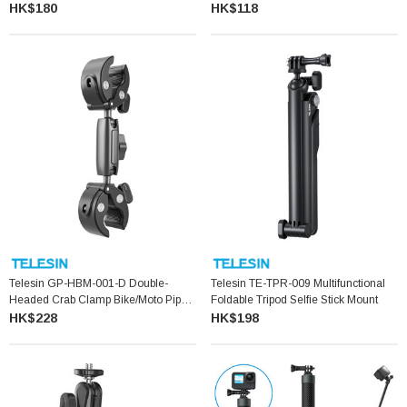
HK$180
HK$118
Telesin GP-HBM-001-D Double-
Telesin TE-TPR-009 Multifunctional
Headed Crab Clamp Bike/Moto Pipe
Foldable Tripod Selfie Stick Mount
Clamp
HK$228
HK$198