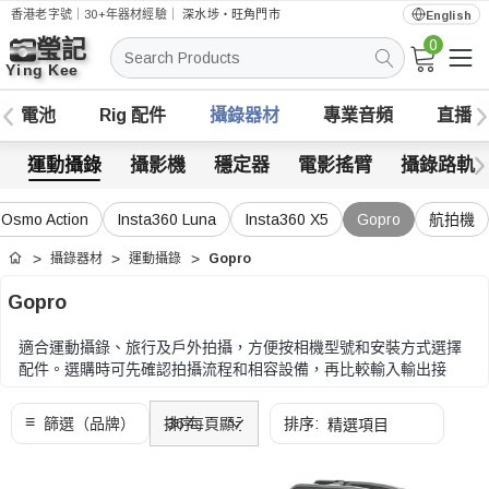
香港老字號｜30+年器材經驗｜
深水埗・旺角門市
English
0
搜
索
電池
Rig 配件
攝錄器材
專業音頻
直播
運動攝錄
攝影機
穩定器
電影搖臂
攝錄路軌
 Osmo Action
Insta360 Luna
Insta360 X5
Gopro
航拍機
攝錄器材
運動攝錄
Gopro
首頁
Gopro
適合運動攝錄、旅行及戶外拍攝，方便按相機型號和安裝方式選擇
配件。選購時可先確認拍攝流程和相容設備，再比較輸入輸出接
口、供電方式、安裝位置和攜帶需要。
選購時可先確認拍攝流程和相容設備，再比較輸入輸出接口、供電
方式、安裝位置和攜帶需要。