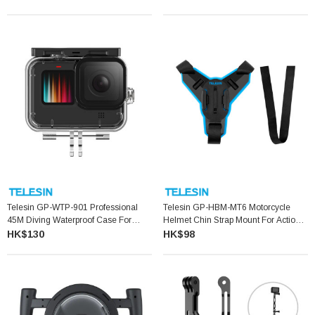
Telesin GP-WTP-901 Professional
Telesin GP-HBM-MT6 Motorcycle
45M Diving Waterproof Case For
Helmet Chin Strap Mount For Action
GoPro Hero 12/11/10/9 潛水防水殼
Cameras
HK$130
HK$98