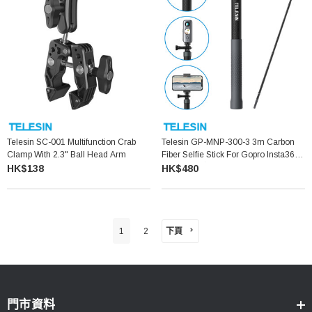
Telesin SC-001 Multifunction Crab
Telesin GP-MNP-300-3 3m Carbon
Clamp With 2.3" Ball Head Arm
Fiber Selfie Stick For Gopro Insta360
碳纖維自拍桿
HK$138
HK$480
下頁
1
2
門市資料