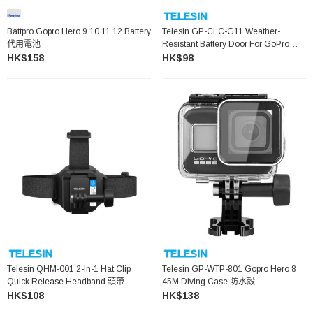
Battpro Gopro Hero 9 10 11 12 Battery
Telesin GP-CLC-G11 Weather-
代用電池
Resistant Battery Door For GoPro
HERO 11 10 9
HK$158
HK$98
Telesin QHM-001 2-In-1 Hat Clip
Telesin GP-WTP-801 Gopro Hero 8
Quick Release Headband 頭帶
45M Diving Case 防水殼
HK$108
HK$138