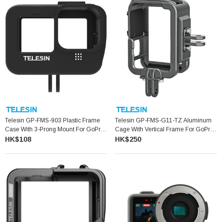
Telesin GP-FMS-903 Plastic Frame
Telesin GP-FMS-G11-TZ Aluminum
Case With 3-Prong Mount For GoPro
Cage With Vertical Frame For GoPro
HERO 13 12 11 10 9
HERO 13 12 11 10 9 垂直框架
HK$108
HK$250