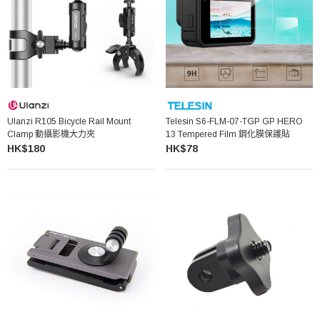
Ulanzi R105 Bicycle Rail Mount
Telesin S6-FLM-07-TGP GP HERO
Clamp 動攝影機大力夾
13 Tempered Film 鋼化膜保護貼
HK$180
HK$78