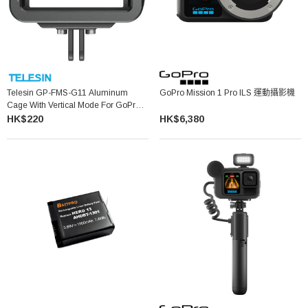
Telesin GP-FMS-G11 Aluminum
GoPro Mission 1 Pro ILS 運動攝影機
Cage With Vertical Mode For GoPro
HERO 13 12 11 10 9
HK$220
HK$6,380