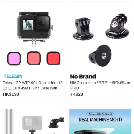
Telesin GP-WTP-904 Gopro Hero 13
副廠Gopro Hero 5/6/7/8 三腳架轉接頭
12 11 10 9 45M Diving Case With
ST-03
Color Filter 防水殼濾鏡套裝
HK$198
HK$28