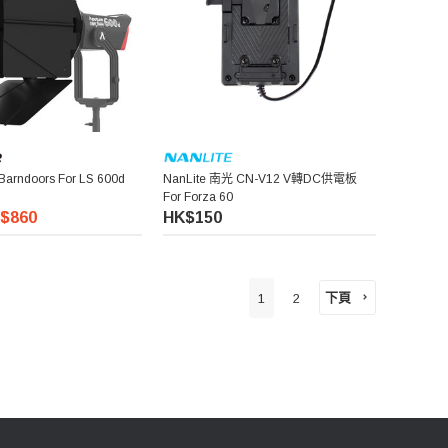
 Barndoors For LS 600d
NanLite 南光 CN-V12 V轉DC供電板
For Forza 60
$860
HK$150
下頁
1
2