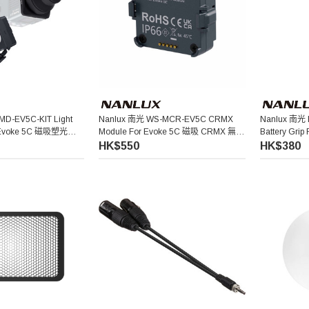
MD-EV5C-KIT Light
Nanlux 南光 WS-MCR-EV5C CRMX
Nanlux 南光 
For Evoke 5C 磁吸塑光附件
Module For Evoke 5C 磁吸 CRMX 無線
Battery Gr
控制模組
柄
HK$550
HK$380