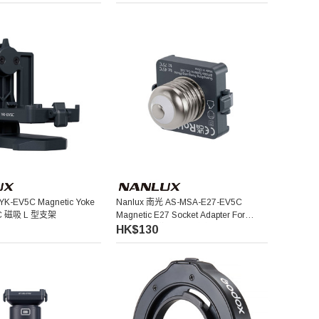
YK-EV5C Magnetic Yoke
Nanlux 南光 AS-MSA-E27-EV5C
 5C 磁吸 L 型支架
Magnetic E27 Socket Adapter For
Evoke 5C 磁吸 E27 燈座轉接器
HK$130