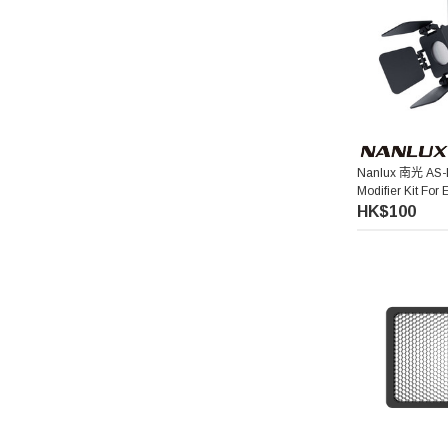
Pixco 百攝寶
Manfrotto 曼富圖
amaran 艾蒙拉
Nanlux 南光 AS-
Modifier Kit 
Hollyland
套裝
HK$100
Aputure 愛圖仕
Hoya
Kupo
Thypoch 叙
Acalava