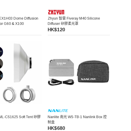
EX1H03 Dome Diffusion
Zhyun 智雲 Fiveray M40 Silicone
 G60 & X100
Diffuser 矽膠柔光罩
HK$120
L-CS1625 Soft Tent 矽膠
Nanlite 南光 WS-TB-1 Nanlink Box 控
制盒
HK$680