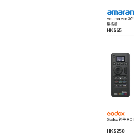
Falconeyes 銳鷹
Amaran Ace 30° 
巢格柵
PGYTECH 蒲公英
HK$65
Exascend 至譽科技
Maxpower 牛魔王
SONY 索尼
Atomos 阿童木
Rode 羅德
Superior Seamless 仙麗
Godox 神牛 RC
HK$250
Lenthem 領頓