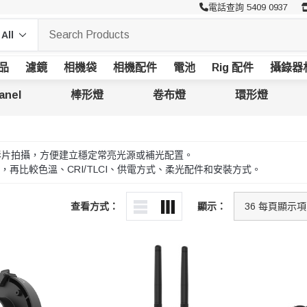
電話查詢 5409 0937
品
濾鏡
相機袋
相機配件
電池
Rig 配件
攝錄器
anel
棒形燈
卷布燈
環形燈
及影片拍攝，方便建立穩定常亮光源或補光配置。
再比較色溫、CRI/TLCI、供電方式、柔光配件和安裝方式。
查看方式：
顯示：