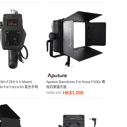
 BH-FZ60-V V Mount
Aputure Barndoors For Nova P300c 專
dle For Forza 60 電池手柄
用四葉擋光板
HK$1,099
HK$1,180