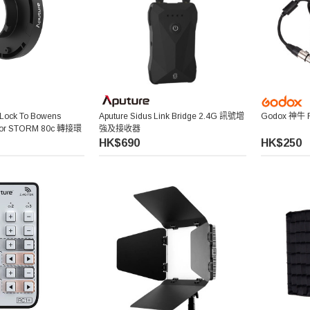
oLock To Bowens
Aputure Sidus Link Bridge 2.4G 訊號增
Godox 神牛 
 For STORM 80c 轉接環
強及接收器
HK$690
HK$250