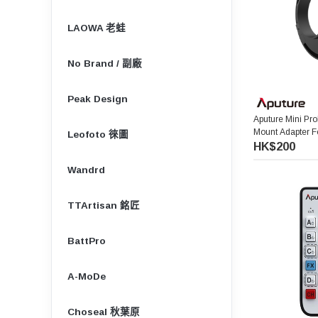
LAOWA 老蛙
No Brand / 副廠
Peak Design
Aputure Mini Pr
Mount Adapter
Leofoto 徠圖
HK$200
Wandrd
TTArtisan 銘匠
BattPro
A-MoDe
Choseal 秋葉原