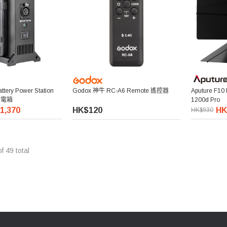
ttery Power Station
Godox 神牛 RC-A6 Remote 遙控器
Aputure F10
拍供電箱
1200d Pro
1,370
HK$120
HK
HK$930
of
49
total