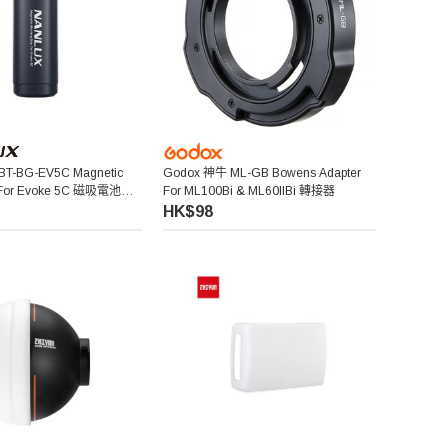
BT-BG-EV5C Magnetic
Godox 神牛 ML-GB Bowens Adapter
ip For Evoke 5C 磁吸電池手
For ML100Bi & ML60IIBi 轉接器
HK$98