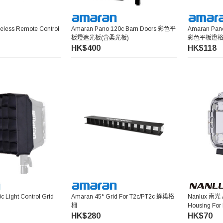
eless Remote Control
Amaran Pano 120c Barn Doors 彩色平
Amaran Pano 
板燈遮光板(含柔光板)
彩色平板燈
HK$400
HK$118
 Light Control Grid
Amaran 45° Grid For T2c/PT2c 蜂巢格
Nanlux 南光 
柵
Housing Fo
HK$280
HK$70