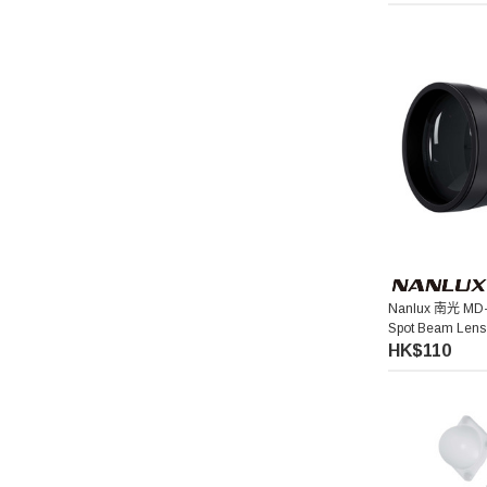
Pelican
Ulanzi 優籃子
Blackmagic Design
Phottix 富達時
NanLite 南光
Nanlux 南光 MD-
Saramonic 楓笛
Spot Beam Len
光鏡頭
HK$110
Marsace 馬小路
DJI 大疆
Kenko 肯高