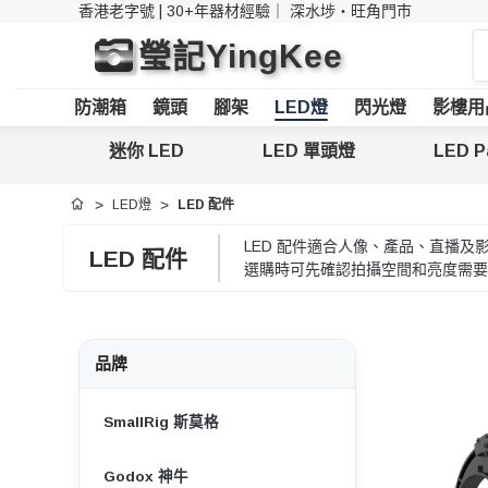
香港老字號 | 30+年器材經驗｜
深水埗・旺角門市
搜
瑩記YingKee
索
防潮箱
鏡頭
腳架
LED燈
閃光燈
影樓用
迷你 LED
LED 單頭燈
LED P
LED燈
LED 配件
首頁
LED 配件適合人像、產品、直播
LED 配件
選購時可先確認拍攝空間和亮度需要，
品牌
SmallRig 斯莫格
Godox 神牛