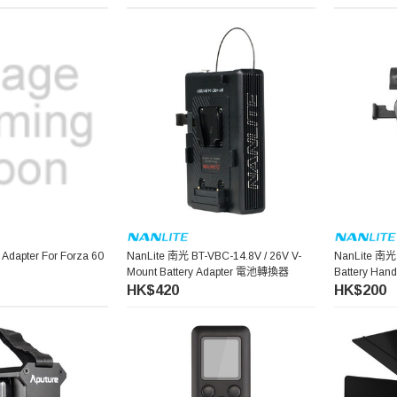
Adapter For Forza 60
NanLite 南光 BT-VBC-14.8V / 26V V-
NanLite 南光
Mount Battery Adapter 電池轉換器
Battery Han
HK$420
HK$200