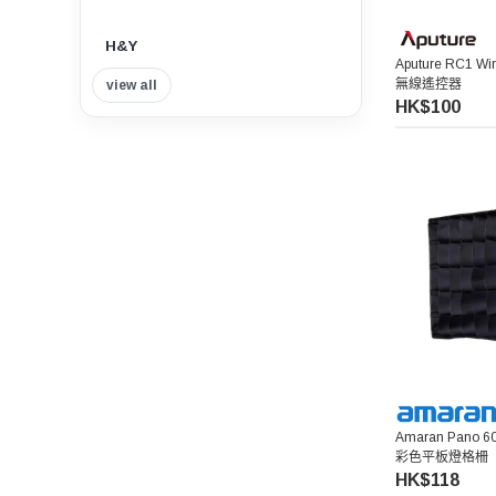
H&Y
Aputure RC1 Wir
無線遙控器
view all
Insta360
HK$100
Tilta 鐵頭
Think Tank Photo
Viltrox 唯卓仕
Nisi 耐司
Nitecore
7artisans 七工匠
Amaran Pano 60c
彩色平板燈格柵
HK$118
Benro 百諾