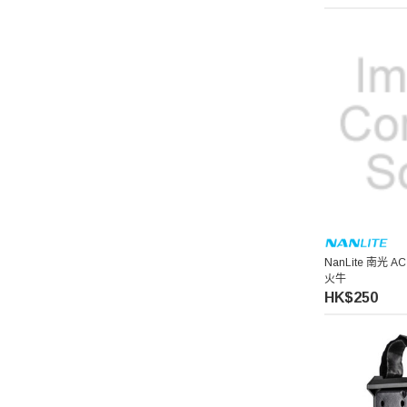
Lexar 雷克沙
Hakuba 白馬
Kase 卡色
Zoom
Feelworld 富威德
NanLite 南光 AC 
Jinbei 金貝
火牛
HK$250
Lowepro 樂攝寶
Wonderful 萬得福