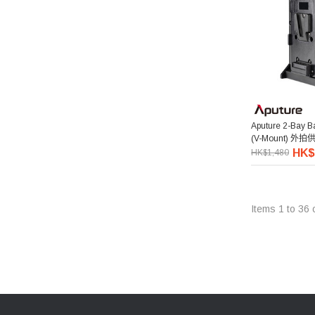
iFootage 印跡
E-IMAGE 意美捷
Edelkrone
Telesin 泰迅
Aputure 2-Bay Ba
(V-Mount) 外
aMagic
HK$
HK$1,480
Belkin
Items
1
to
36
ProGrade Digital
Zhiyun 智雲
LEE Filters