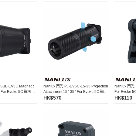
SBL-EV5C Magnetic
Nanlux 南光 PJ-EV5C-15-35 Projection
Nanlux 南光 
s For Evoke 5C 磁吸聚
Attachment 15°-35° For Evoke 5C 磁吸
For Evoke
成像鏡頭
HK$570
HK$110