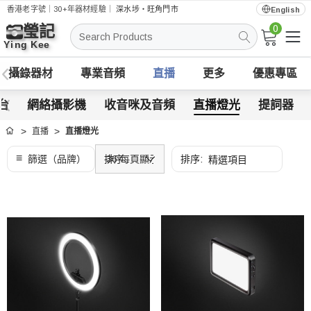
香港老字號｜30+年器材經驗｜
深水埗・旺角門市
English
0
搜
索
攝錄器材
專業音頻
直播
更多
優惠專區
制台
網絡攝影機
收音咪及音頻
直播燈光
提詞器
直播
直播燈光
首頁