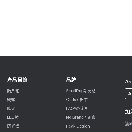
產品目錄
品牌
As
防潮箱
SmallRig 斯莫格
A
鏡頭
Godox 神牛
腳架
LAOWA 老蛙
加
LED燈
No Brand / 副廠
獲
閃光燈
Peak Design