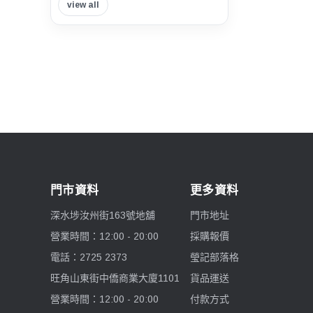
view all
Insta360
Tilta 鐵頭
Think Tank Photo
Viltrox 唯卓仕
Nisi 耐司
門市資料
更多資料
Nitecore
深水埗汝州街163號地舖
門市地址
7artisans 七工匠
營業時間：12:00 - 20:00
採購報價
電話：2725 2373
瑩記部落格
Benro 百諾
旺角山東街中僑商業大廈1101
貨品運送
Pelican
營業時間：12:00 - 20:00
付款方式