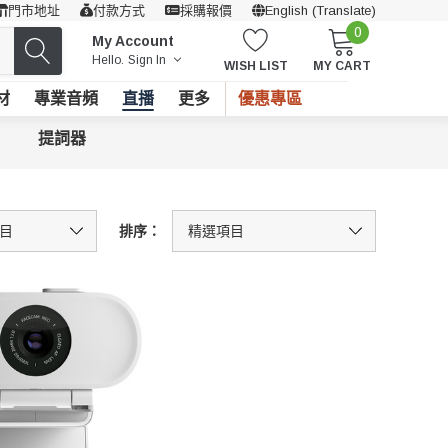
門市地址
付款方式
採購報價
English (Translate)
0
My Account
Hello.
Sign In
WISH LIST
MY CART
材
專業音頻
直播
更多
優惠專區
提詞器
排序：