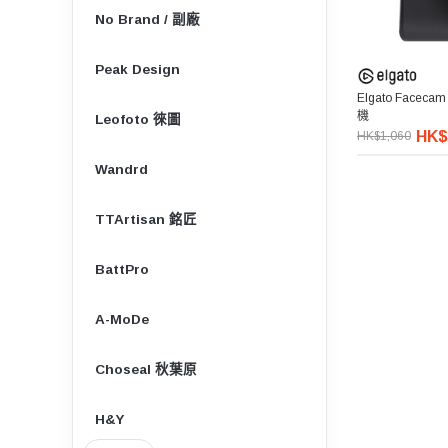
No Brand / 副廠
Peak Design
Elgato Faceca
機
Leofoto 徠圖
HK$
HK$1,060
Wandrd
TTArtisan 銘匠
BattPro
A-MoDe
Choseal 秋葉原
H&Y