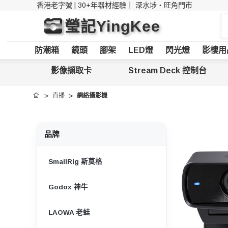
香港老字號 | 30+年器材經驗｜
深水埗・旺角門市
搜
瑩記YingKee
索
防潮箱
鏡頭
腳架
LED燈
閃光燈
影樓用
影像擷取卡
Stream Deck 控制台
直播
網絡攝影機
首頁
品牌
SmallRig 斯莫格
Godox 神牛
LAOWA 老蛙