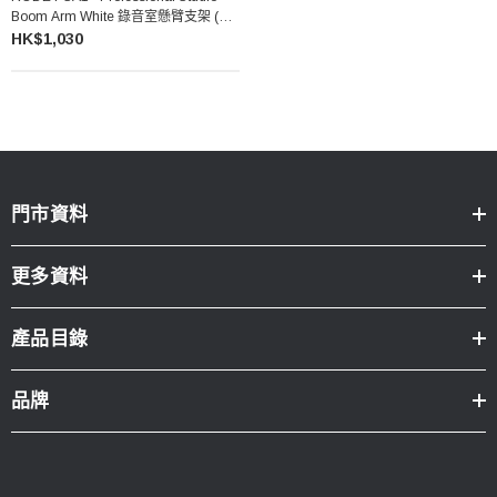
Boom Arm White 錄音室懸臂支架 (白
色)
HK$1,030
門市資料
更多資料
產品目錄
品牌