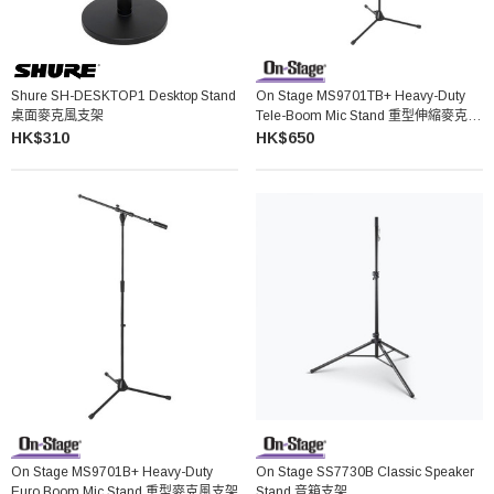
Shure SH-DESKTOP1 Desktop Stand
On Stage MS9701TB+ Heavy-Duty
桌面麥克風支架
Tele-Boom Mic Stand 重型伸縮麥克風
支架
HK$310
HK$650
On Stage MS9701B+ Heavy-Duty
On Stage SS7730B Classic Speaker
Euro Boom Mic Stand 重型麥克風支架
Stand 音箱支架