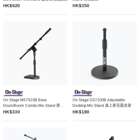
HK$620
HK$350
On Stage MS7920B Bass
On Stage DS7200B Adjustable
Drum/Boom Combo Mic Stand 麥克風
Desktop Mic Stand 桌上麥克風支架
支架
HK$330
HK$180