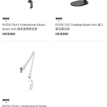
RODE PSA1 Professional Studio
RODE DS2 Desktop Studio Arm 桌上
Boom Arm 錄音室懸臂支架
麥克風支架
HK$900
HK$890
RODE PSA1+ Professional Studio