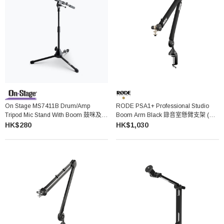
On Stage MS7411B Drum/Amp
RODE PSA1+ Professional Studio
Tripod Mic Stand With Boom 鼓咪及音
Boom Arm Black 錄音室懸臂支架 (黑
箱咪架
色)
HK$280
HK$1,030