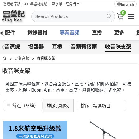
香港老字號｜30+年器材經驗｜
深水埗・旺角門市
English
0
搜
索
ig 配件
攝錄器材
專業音頻
直播
更多
音源線
揚聲器
耳機
音頻轉接頭
收音咪支架
專業音頻
收音咪支架
首頁
收音咪支架
可固定咪高峰位置，適合桌面錄音、直播、訪問和棚內拍攝。可按
桌夾、地架、Boom Arm、承重、高度、避震和收納方式比較。
可按桌夾、地架、Boom Arm、承重、高度、避震和收納方式比
較。