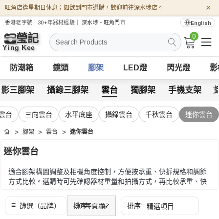
×
旺角店逢星期日休息；如欲到門市選購，歡迎前往深水埗店。
香港老字號｜30+年器材經驗｜
深水埗・旺角門市
English
0
搜
索
防潮箱
鏡頭
腳架
LED燈
閃光燈
影
攝影三腳架
攝錄三腳架
雲台
獨腳架
手機支架
雲台
三向雲台
水平底座
攝錄雲台
千秋雲台
迷你雲台
腳架
雲台
迷你雲台
首頁
迷你雲台
適合腳架構圖調整及相機角度控制，方便按承重、快拆規格和調節
方式比較。選購時可先確認器材重量和拍攝方式，再比較承重、快
拆規格、阻尼、角度控制和鎖緊方式。
選購時可先確認器材重量和拍攝方式，再比較承重、快拆規格、阻
尼、角度控制和鎖緊方式。