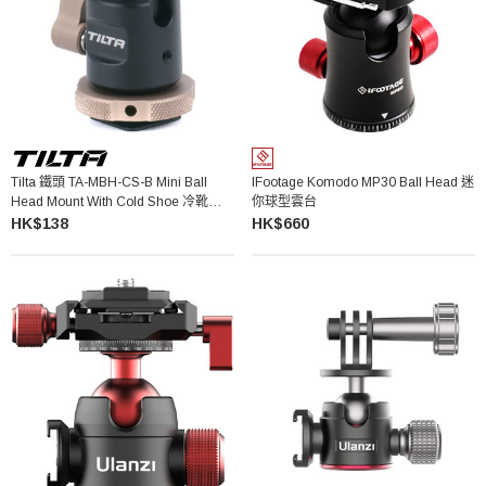
Tilta 鐵頭 TA-MBH-CS-B Mini Ball
IFootage Komodo MP30 Ball Head 迷
Head Mount With Cold Shoe 冷靴迷你
你球型雲台
萬向球型支架
HK$138
HK$660