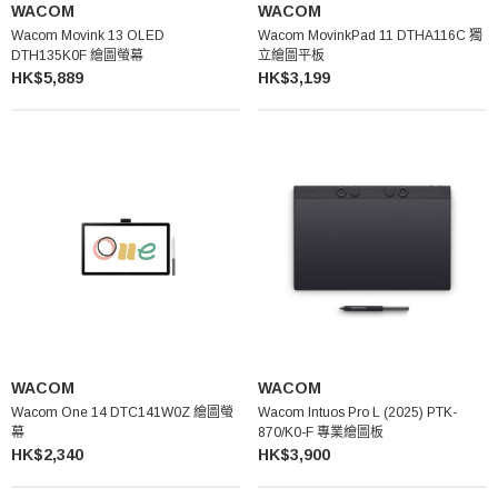
WACOM
WACOM
Wacom Movink 13 OLED
Wacom MovinkPad 11 DTHA116C 獨
DTH135K0F 繪圖螢幕
立繪圖平板
HK$5,889
HK$3,199
WACOM
WACOM
Wacom One 14 DTC141W0Z 繪圖螢
Wacom Intuos Pro L (2025) PTK-
幕
870/K0-F 專業繪圖板
HK$2,340
HK$3,900