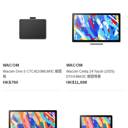
WACOM
WACOM
Wacom One S CTC4110WLW0C 繪圖
Wacom Cintiq 24 Touch (2025)
板
DTH246K0C 繪圖螢幕
HK$760
HK$11,698