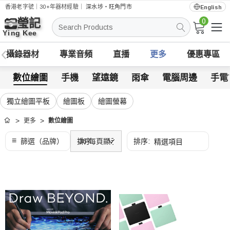
香港老字號｜30+年器材經驗｜
深水埗・旺角門市
English
0
搜
索
攝錄器材
專業音頻
直播
更多
優惠專區
數位繪圖
手機
望遠鏡
雨傘
電腦周邊
手電
獨立繪圖平板
繪圖板
繪圖螢幕
更多
數位繪圖
首頁