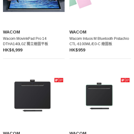
WACOM
WACOM
Wacom MovinkPad Pro 14
Wacom Intuos M Bluetooth Pistachio
DTHA140L0Z 獨立繪圖平板
CTL-6100WL/E0-C 繪圖板
HK$6,999
HK$959
WACOM
WACOM