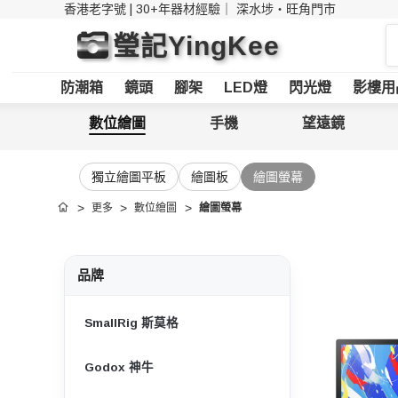
香港老字號 | 30+年器材經驗｜
深水埗・旺角門市
搜
瑩記YingKee
索
防潮箱
鏡頭
腳架
LED燈
閃光燈
影樓用
數位繪圖
手機
望遠鏡
獨立繪圖平板
繪圖板
繪圖螢幕
更多
數位繪圖
繪圖螢幕
首頁
品牌
SmallRig 斯莫格
Godox 神牛