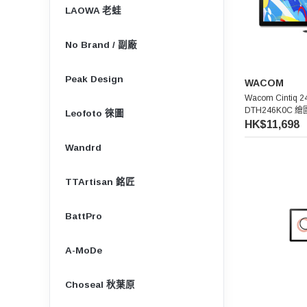
LAOWA 老蛙
No Brand / 副廠
Peak Design
WACOM
Wacom Cintiq 24
DTH246K0C 
Leofoto 徠圖
HK$11,698
Wandrd
TTArtisan 銘匠
BattPro
A-MoDe
Choseal 秋葉原