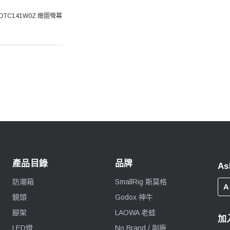
4 DTC141W0Z 繪圖螢幕
產品目錄
品牌
As
防潮箱
SmallRig 斯莫格
A
鏡頭
Godox 神牛
腳架
LAOWA 老蛙
加
LED燈
No Brand / 副廠