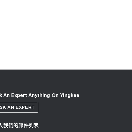
k An Expert Anything On Yingkee
SK AN EXPERT
入我們的郵件列表