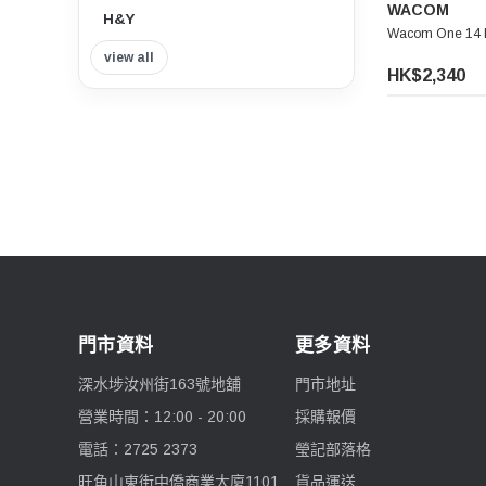
WACOM
H&Y
Wacom One 1
view all
Insta360
HK$2,340
Tilta 鐵頭
Think Tank Photo
Viltrox 唯卓仕
Nisi 耐司
門市資料
更多資料
Nitecore
深水埗汝州街163號地舖
門市地址
7artisans 七工匠
營業時間：12:00 - 20:00
採購報價
電話：2725 2373
瑩記部落格
Benro 百諾
旺角山東街中僑商業大廈1101
貨品運送