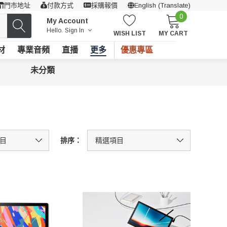
門市地址
付款方式
採購報價
English (Translate)
0
My Account
Hello.
Sign In
WISH LIST
MY CART
材
專業音頻
直播
更多
優惠專區
未分類
排序：