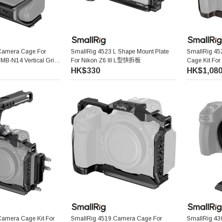
Camera Cage For
SmallRig 4523 L Shape Mount Plate
SmallRig 45
h MB-N14 Vertical Grip
For Nikon Z6 III L型快拆板
Cage Kit F
裝
HK$330
HK$1,08
Camera Cage Kit For
SmallRig 4519 Camera Cage For
SmallRig 430