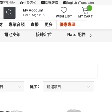
門市地址
付款方式
採購報價
English (Translate)
0
My Account
Hello.
Sign In
WISH LIST
MY CART
材
專業音頻
直播
更多
優惠專區
電池支架
接線定位
Nato 配件
冷靴
排序：