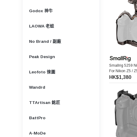
Godox 神牛
LAOWA 老蛙
No Brand / 副廠
Peak Design
Smallrig 5259 N
For Nikon Z5 / Z5I
Leofoto 徠圖
相機保護籠套裝
HK$1,380
Wandrd
TTArtisan 銘匠
BattPro
A-MoDe