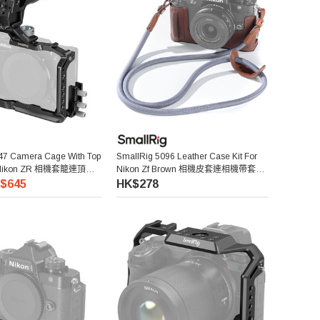
47 Camera Cage With Top
SmallRig 5096 Leather Case Kit For
r Nikon ZR 相機套籠連頂部
Nikon Zf Brown 相機皮套連相機帶套裝
(啡色)
$645
HK$278