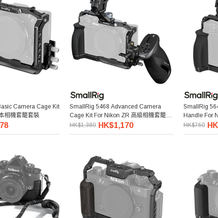
Basic Camera Cage Kit
SmallRig 5468 Advanced Camera
SmallRig 56
R 基本相機套籠套裝
Cage Kit For Nikon ZR 高級相機套籠套
Handle Fo
裝
手柄
78
HK$1,170
HK
HK$1,380
HK$760