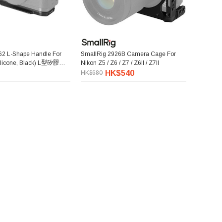
62 L-Shape Handle For
SmallRig 2926B Camera Cage For
Silicone, Black) L型矽膠手
Nikon Z5 / Z6 / Z7 / Z6II / Z7II
HK$540
HK$680