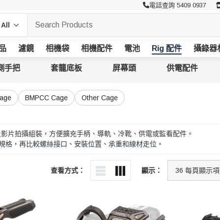
電話查詢 5409 0937
品
濾鏡
相機袋
相機配件
電池
Rig 配件
攝錄器
側手把
套籠底板
屏幕頭
供電配件
Cage
BMPCC Cage
Other Cage
、Cage 及影片拍攝組裝，方便擴充手柄、導軌、冷靴、供電或監看配件。
導軌規格，再比較螺絲接口、安裝位置、承重和線材走位。
查看方式：
顯示：