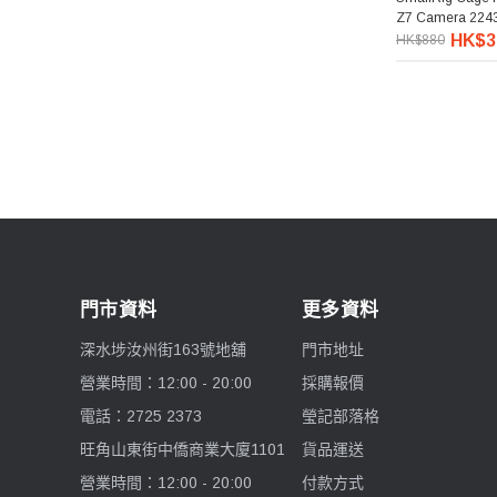
Z7 Camera 224
HK$3
HK$880
Lenthem 領頓
Lexar 雷克沙
Hakuba 白馬
Kase 卡色
Zoom
門市資料
更多資料
Feelworld 富威德
深水埗汝州街163號地舖
門市地址
營業時間：12:00 - 20:00
採購報價
Jinbei 金貝
電話：2725 2373
瑩記部落格
Lowepro 樂攝寶
旺角山東街中僑商業大廈1101
貨品運送
營業時間：12:00 - 20:00
付款方式
Wonderful 萬得福