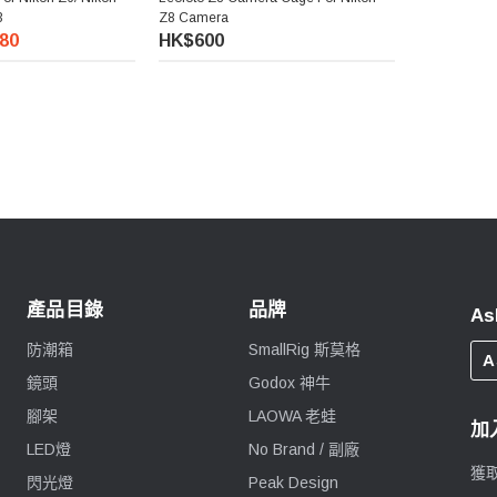
3
Z8 Camera
80
HK$600
產品目錄
品牌
As
防潮箱
SmallRig 斯莫格
A
鏡頭
Godox 神牛
腳架
LAOWA 老蛙
加
LED燈
No Brand / 副廠
獲
閃光燈
Peak Design