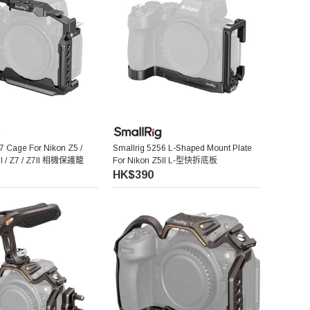
7 Cage For Nikon Z5 /
Smallrig 5256 L-Shaped Mount Plate
Z6II / Z7 / Z7II 相機保護籠
For Nikon Z5II L‑型快拆底板
HK$390