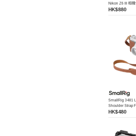
Nikon Z6 III
HK$880
Benro 百諾
Pelican
Ulanzi 優籃子
Blackmagic Design
Phottix 富達時
NanLite 南光
SmallRig 3481 L
Saramonic 楓笛
Shoulder Strap F
HK$480
Marsace 馬小路
DJI 大疆