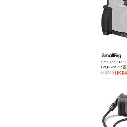
Kenko 肯高
Pixco 百攝寶
Manfrotto 曼富圖
amaran 艾蒙拉
SmallRig 5467 
For Nikon Z
Hollyland
HK$4
HK$560
Aputure 愛圖仕
Hoya
Kupo
Thypoch 叙