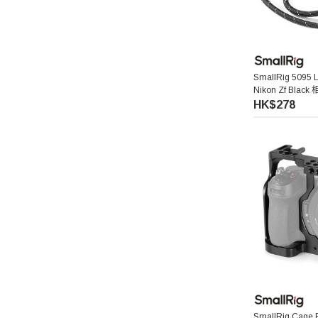
Acalava
Falconeyes 銳鷹
SmallRig 5095 L
Nikon Zf Bl
PGYTECH 蒲公英
(黑色)
HK$278
Exascend 至譽科技
Maxpower 牛魔王
SONY 索尼
Atomos 阿童木
Rode 羅德
Superior Seamless 仙麗
SmallRig Cage F