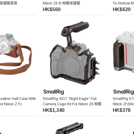
 相機保護籠套裝
Nikon Z6 III 相機保護籠
To-Vertical M
Series 旋轉
HK$560
HK$620
列專用)
eather Half Case With
SmallRig 4317 “Night Eagle” Full
SmallRig 57
or Nikon Z Fc
Camera Cage Kit For Nikon Z8 相機保
Nikon Zf (
護籠
(銀色)
HK$1,340
HK$378