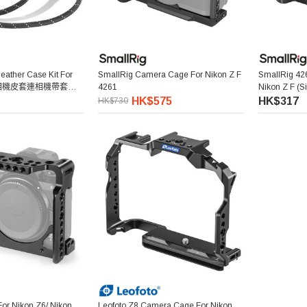
eather Case Kit For
SmallRig Camera Cage For Nikon Z F
SmallRig 42
ack 相機皮套連相機帶套裝
4261
Nikon Z F (
柄 (黑色)
HK$575
HK$317
HK$730
or Nikon Z6/ Nikon
Leofoto Z8 Camera Cage For Nikon