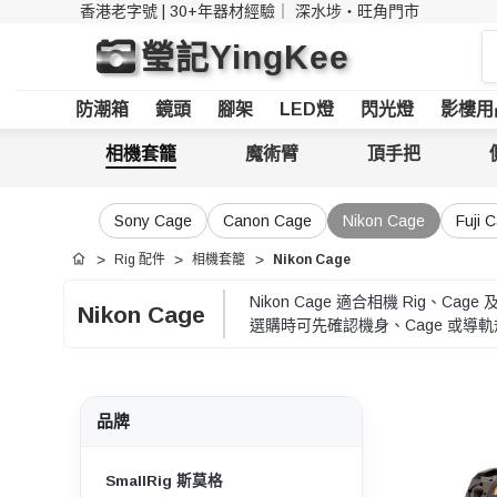
香港老字號 | 30+年器材經驗｜
深水埗・旺角門市
搜
瑩記YingKee
索
防潮箱
鏡頭
腳架
LED燈
閃光燈
影樓用
相機套籠
魔術臂
頂手把
Sony Cage
Canon Cage
Nikon Cage
Fuji 
Rig 配件
相機套籠
Nikon Cage
首頁
Nikon Cage 適合相機 Rig
Nikon Cage
選購時可先確認機身、Cage 或
品牌
SmallRig 斯莫格