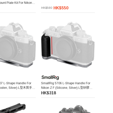
ount Plate Kit For Nikon Z
縱橫快拆板套件 (Nikon Z 系
HK$550
HK$580
07 L-Shape Handle For
SmallRig 5706 L-Shape Handle For
Wooden, Silver) L型木質手柄
Nikon Z F (Silicone, Silver) L型矽膠手
柄 (銀色)
HK$318