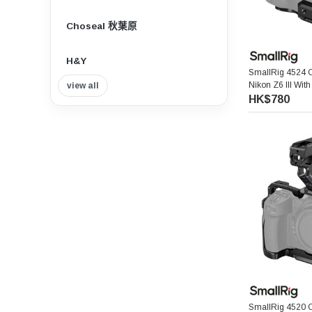
Choseal 秋葉原
H&Y
SmallRig 4524 
Nikon Z6 III Wit
view all
Insta360
相機保護籠
HK$780
Tilta 鐵頭
Think Tank Photo
Viltrox 唯卓仕
Nisi 耐司
Nitecore
7artisans 七工匠
SmallRig 4520 