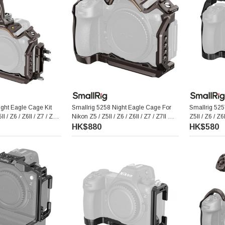
ight Eagle Cage Kit
Smallrig 5258 Night Eagle Cage For
Smallrig 525
I / Z6 / Z6II / Z7 / Z7II
Nikon Z5 / Z5II / Z6 / Z6II / Z7 / Z7II 相
Z5II / Z6 / 
機保護籠
HK$880
HK$580