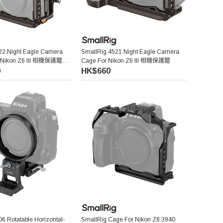
22 Night Eagle Camera
SmallRig 4521 Night Eagle Camera
or Nikon Z6 III 相機保護籠套
Cage For Nikon Z6 III 相機保護籠
0
HK$660
6 Rotatable Horizontal-
SmallRig Cage For Nikon Z8 3940