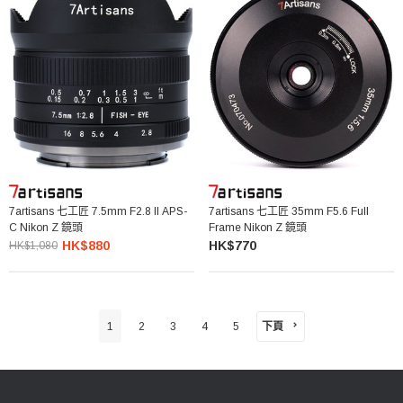
7artisans 七工匠 7.5mm F2.8 II APS-
7artisans 七工匠 35mm F5.6 Full
C Nikon Z 鏡頭
Frame Nikon Z 鏡頭
HK$880
HK$770
HK$1,080
下頁
1
2
3
4
5