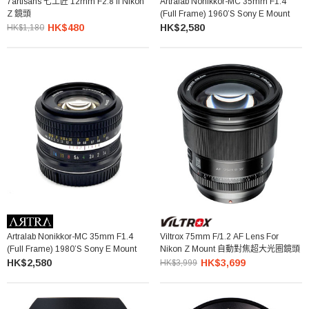
7artisans 七工匠 12mm F2.8 II Nikon
Artralab Nonikkor-MC 35mm F1.4
Z 鏡頭
(Full Frame) 1960’s Sony E Mount
HK$480
HK$2,580
HK$1,180
Artralab Nonikkor-MC 35mm F1.4
Viltrox 75mm F/1.2 AF Lens For
(Full Frame) 1980’s Sony E Mount
Nikon Z Mount 自動對焦超大光圈鏡頭
HK$2,580
HK$3,699
HK$3,999