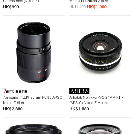
C Lens 鏡頭 (Nikon Z)
Mark II For Nikon Z 鏡頭
HK$999
HK$1,080
HK$1,400
7artisans 七工匠 25mm F0.95 APSC
Artralab Nonikkor-MC 24MM F1.7
Nikon Z 鏡頭
(APS-C) Nikon Z Mount
HK$2,880
HK$1,880