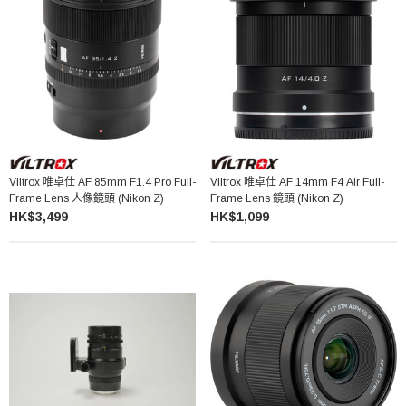
Viltrox 唯卓仕 AF 85mm F1.4 Pro Full-
Viltrox 唯卓仕 AF 14mm F4 Air Full-
Frame Lens 人像鏡頭 (Nikon Z)
Frame Lens 鏡頭 (Nikon Z)
HK$3,499
HK$1,099