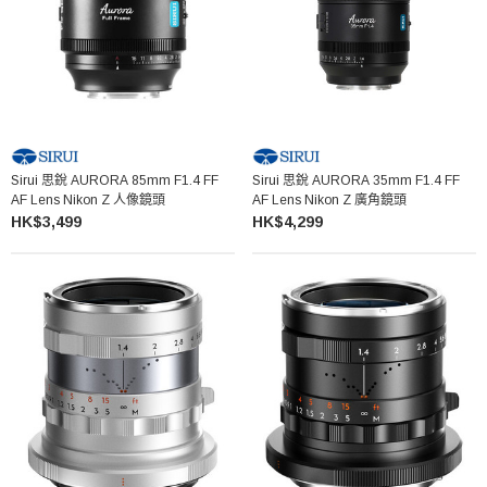
Sirui 思銳 AURORA 85mm F1.4 FF
Sirui 思銳 AURORA 35mm F1.4 FF
AF Lens Nikon Z 人像鏡頭
AF Lens Nikon Z 廣角鏡頭
HK$3,499
HK$4,299