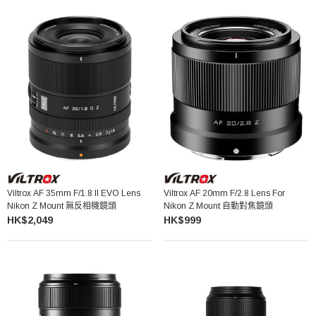
Viltrox AF 35mm F/1.8 II EVO Lens
Viltrox AF 20mm F/2.8 Lens For
Nikon Z Mount 無反相機鏡頭
Nikon Z Mount 自動對焦鏡頭
HK$2,049
HK$999