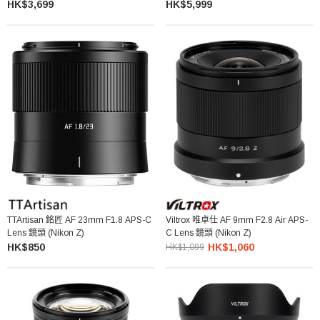
HK$3,699
HK$5,999
TTArtisan 銘匠 AF 23mm F1.8 APS-C
Viltrox 唯卓仕 AF 9mm F2.8 Air APS-
Lens 鏡頭 (Nikon Z)
C Lens 鏡頭 (Nikon Z)
HK$850
HK$1,060
HK$1,099