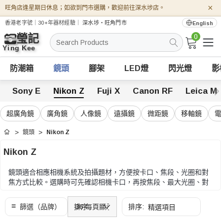
×
旺角店逢星期日休息；如欲到門市選購，歡迎前往深水埗店。
香港老字號｜30+年器材經驗｜
深水埗・旺角門市
English
0
搜
索
防潮箱
鏡頭
腳架
LED燈
閃光燈
影
Sony E
Nikon Z
Fuji X
Canon RF
Leica M
超廣角鏡
廣角鏡
人像鏡
遠攝鏡
微距鏡
移軸鏡
鏡頭
Nikon Z
首頁
Nikon Z
鏡頭適合相應相機系統及拍攝題材，方便按卡口、焦段、光圈和對
焦方式比較。選購時可先確認相機卡口，再按焦段、最大光圈、對
焦方式、重量及拍攝題材收窄選擇。
選購時可先確認相機卡口，再按焦段、最大光圈、對焦方式、重量
及拍攝題材收窄選擇。