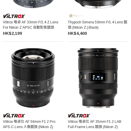
Viltrox 唯卓 AF 33mm F/1.4 Z Lens
Thypoch Simera 50mm F/1.4 Lens 鏡
For Nikon Z APSC 自動對焦鏡頭
頭 (Nikon Z | Black)
HK$2,199
HK$4,400
Viltrox 唯卓仕 AF 56mm F1.2 Pro
Viltrox 唯卓仕 AF 35mm F1.2 LAB
APS-C Lens 人像鏡頭 (Nikon Z)
Full-Frame Lens 鏡頭 (Nikon Z)