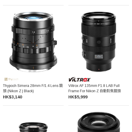
Thypoch Simera 28mm F/1.4 Lens 鏡
Viltrox AF 135mm F1.8 LAB Full
頭 (Nikon Z | Black)
Frame For Nikon Z 自動對焦鏡頭
HK$3,140
HK$5,999