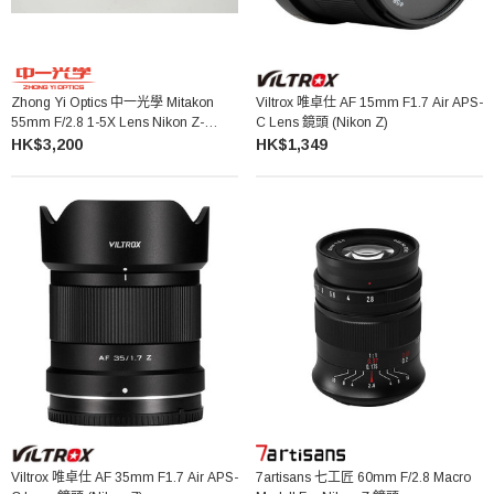
Zhong Yi Optics 中一光學 Mitakon
Viltrox 唯卓仕 AF 15mm F1.7 Air APS-
55mm F/2.8 1-5X Lens Nikon Z-
C Lens 鏡頭 (Nikon Z)
Mount 微距鏡頭
HK$3,200
HK$1,349
Viltrox 唯卓仕 AF 35mm F1.7 Air APS-
7artisans 七工匠 60mm F/2.8 Macro