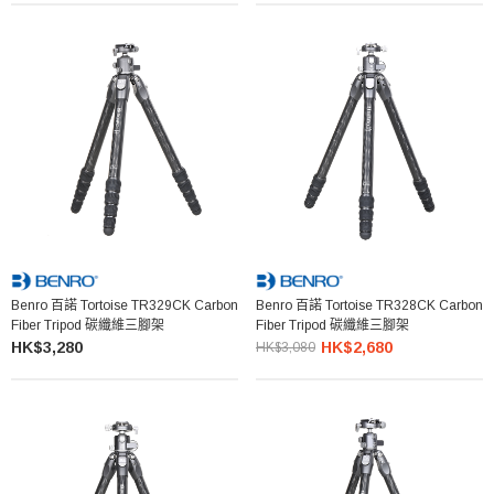
Benro 百諾 Tortoise TR329CK Carbon
Benro 百諾 Tortoise TR328CK Carbon
Fiber Tripod 碳纖維三腳架
Fiber Tripod 碳纖維三腳架
HK$3,280
HK$2,680
HK$3,080