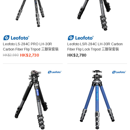
Leofoto LS-284C PRO LH-30R
Leofoto LSR-284C LH-30R Carbon
Carbon Fiber Flip Tripod 三腳架套裝
Fiber Flip Lock Tripod 三腳架套裝
HK$2,730
HK$2,780
HK$2,980