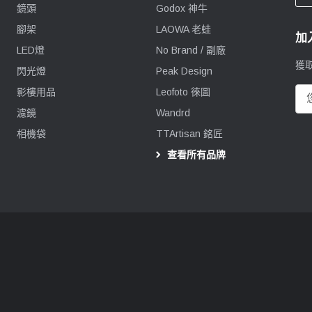
鏡頭
Godox 神牛
腳架
LAOWA 老蛙
加
LED燈
No Brand / 副廠
獲
閃光燈
Peak Design
影樓用品
Leofoto 徠圖
電
郵
濾鏡
Wandrd
地
相機袋
TTArtisan 銘匠
址
查看所有品牌