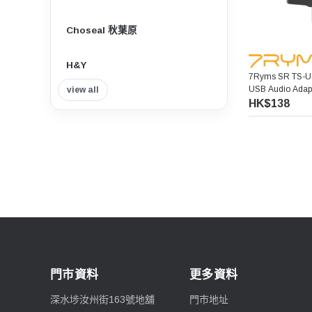
Choseal 秋葉原
H&Y
7Ryms SR TS-US
USB Audio Adapt
view all
Insta360
Card
HK$138
Tilta 鐵頭
Think Tank Photo
Viltrox 唯卓仕
Nisi 耐司
門市資料
更多資料
Nitecore
深水埗汝州街163號地舖
門市地址
7artisans 七工匠