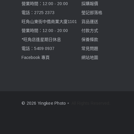
營業時間：12:00 - 20:00
採購報價
電話：2725 2373
瑩記部落格
Benro 百諾
旺角山東街中僑商業大廈1101
貨品運送
Pelican
營業時間：12:00 - 20:00
付款方式
*旺角店逢星期日休息
保養條款
Ulanzi 優籃子
電話：5409 0937
常見問題
Facebook 專頁
網站地圖
Blackmagic Design
Phottix 富達時
NanLite 南光
© 2026 Yingkee Photo。
All Rights Reserved.
Saramonic 楓笛
Marsace 馬小路
DJI 大疆