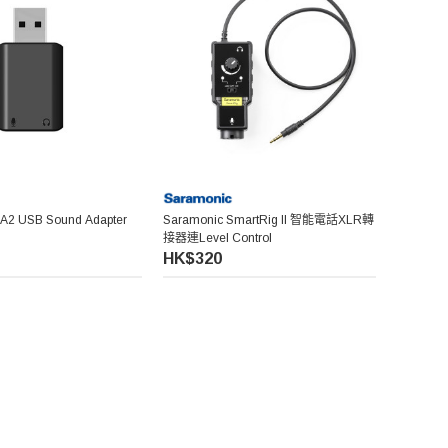
A2 USB Sound Adapter
Saramonic SmartRig II 智能電話XLR轉
接器連Level Control
HK$320