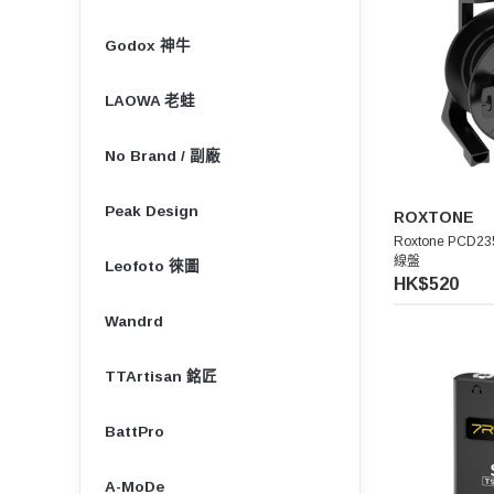
Godox 神牛
LAOWA 老蛙
No Brand / 副廠
Peak Design
ROXTONE
Roxtone PCD2
線盤
Leofoto 徠圖
HK$520
Wandrd
TTArtisan 銘匠
BattPro
A-MoDe