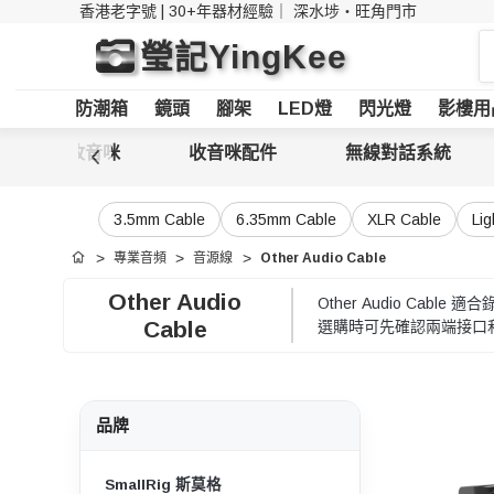
香港老字號 | 30+年器材經驗｜
深水埗・旺角門市
搜
瑩記YingKee
索
防潮箱
鏡頭
腳架
LED燈
閃光燈
影樓用
廣播收音咪
收音咪配件
無線對話系統
3.5mm Cable
6.35mm Cable
XLR Cable
Li
專業音頻
音源線
Other Audio Cable
首頁
Other Audio
Other Audio C
Cable
選購時可先確認兩端接口
品牌
SmallRig 斯莫格