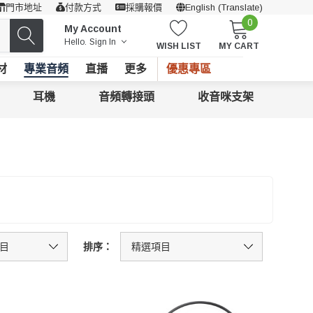
門市地址
付款方式
採購報價
English (Translate)
0
My Account
Hello.
Sign In
WISH LIST
MY CART
材
專業音頻
直播
更多
優惠專區
耳機
音頻轉接頭
收音咪支架
排序：