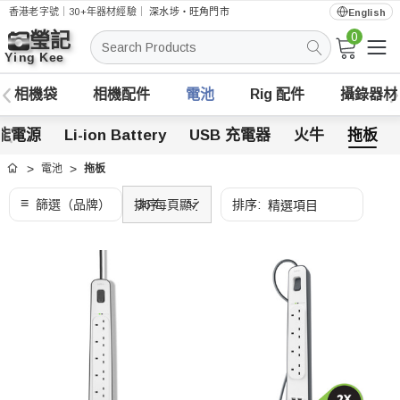
香港老字號｜30+年器材經驗｜
深水埗・旺角門市
English
0
搜
索
相機袋
相機配件
電池
Rig 配件
攝錄器材
能電源
Li-ion Battery
USB 充電器
火牛
拖板
電池
拖板
首頁