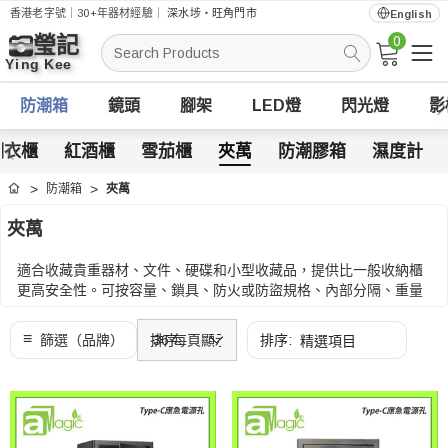
香港老字號｜30+年器材經驗｜
深水埗・旺角門市
English
0
搜
索
防潮箱
鏡頭
腳架
LED燈
閃光燈
影
潮衣櫃
紅酒櫃
雪茄櫃
夾萬
防潮膠箱
濕度計
防潮箱
夾萬
首頁
夾萬
適合收藏貴重器材、文件、硬碟和小型收藏品，提供比一般收納櫃
更高安全性。可按容量、鎖具、防火或防盜規格、內部分隔、重量
和擺放位置比較。
可按容量、鎖具、防火或防盜規格、內部分隔、重量和擺放位置比
較。