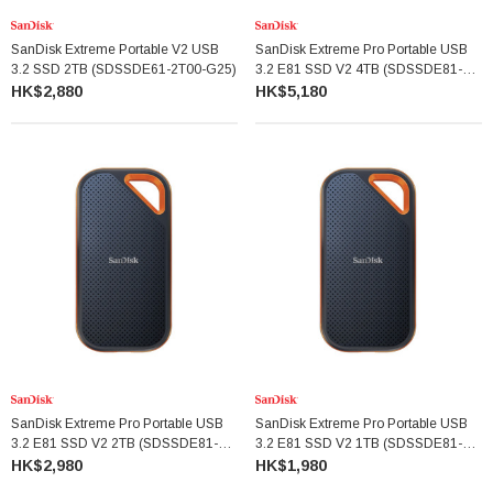
SanDisk Extreme Portable V2 USB
SanDisk Extreme Pro Portable USB
3.2 SSD 2TB (SDSSDE61-2T00-G25)
3.2 E81 SSD V2 4TB (SDSSDE81-
4T00-G25)
HK$2,880
HK$5,180
SanDisk Extreme Pro Portable USB
SanDisk Extreme Pro Portable USB
3.2 E81 SSD V2 2TB (SDSSDE81-
3.2 E81 SSD V2 1TB (SDSSDE81-
2T00-G25)
1T00-G25)
HK$2,980
HK$1,980