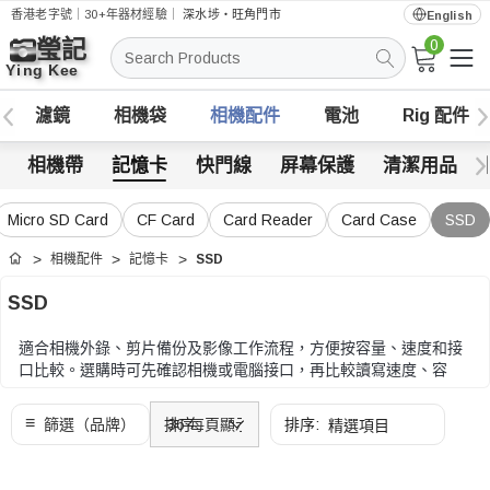
香港老字號｜30+年器材經驗｜
深水埗・旺角門市
English
0
搜
索
濾鏡
相機袋
相機配件
電池
Rig 配件
相機帶
記憶卡
快門線
屏幕保護
清潔用品
Micro SD Card
CF Card
Card Reader
Card Case
SSD
相機配件
記憶卡
SSD
首頁
SSD
適合相機外錄、剪片備份及影像工作流程，方便按容量、速度和接
口比較。選購時可先確認相機或電腦接口，再比較讀寫速度、容
量、散熱、外殼保護和固定方式。
選購時可先確認相機或電腦接口，再比較讀寫速度、容量、散熱、
外殼保護和固定方式。