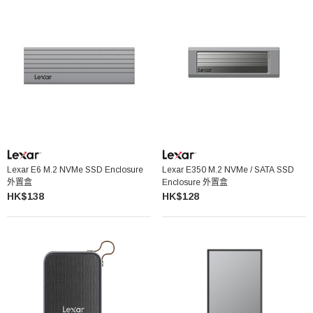
Lexar E6 M.2 NVMe SSD Enclosure
Lexar E350 M.2 NVMe / SATA SSD
外置盒
Enclosure 外置盒
HK$138
HK$128