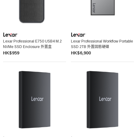
Lexar Professional E750 USB4 M.2
Lexar Professional Workflow Portable
NVMe SSD Enclosure 外置盒
SSD 2TB 外置固態硬碟
HK$959
HK$6,900