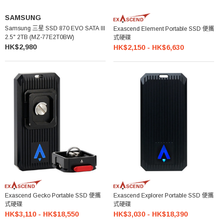
SAMSUNG
Samsung 三星 SSD 870 EVO SATA III
Exascend Element Portable SSD 便攜
2.5" 2TB (MZ-77E2T0BW)
式硬碟
HK$2,980
HK$2,150 - HK$6,630
Exascend Gecko Portable SSD 便攜
Exascend Explorer Portable SSD 便攜
式硬碟
式硬碟
HK$3,110 - HK$18,550
HK$3,030 - HK$18,390