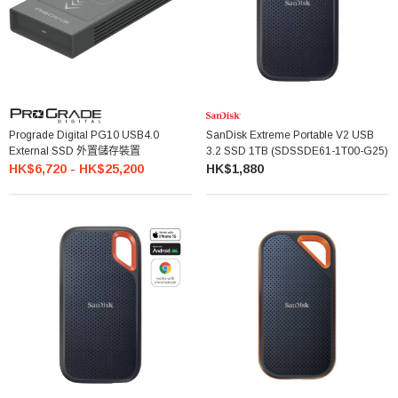
Prograde Digital PG10 USB4.0
SanDisk Extreme Portable V2 USB
External SSD 外置儲存裝置
3.2 SSD 1TB (SDSSDE61-1T00-G25)
HK$6,720 - HK$25,200
HK$1,880