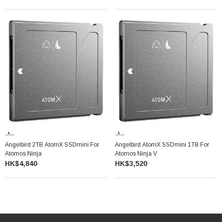
Angelbird 2TB AtomX SSDmini For
Angelbird AtomX SSDmini 1TB For
Atomos Ninja
Atomos Ninja V
HK$4,840
HK$3,520