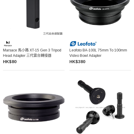
Marsace 馬小路 XT-15 Gen 3 Tripod
Leofoto BA-100L 75mm To 100mm
Head Adapter 三代雲台轉接器
Video Bowl Adapter
HK$80
HK$380