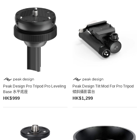
Peak Design Pro Tripod Pro Leveling
Peak Design Tilt Mod For Pro Tripod
Base 水平底座
傾斜攝影雲台
HK$999
HK$1,299