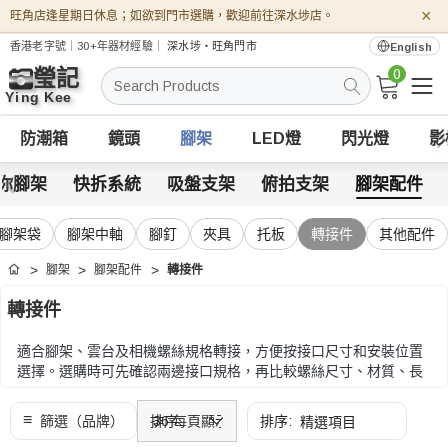
×
旺角店逢星期日休息；如欲到門市選購，歡迎前往深水埗店。
香港老字號｜30+年器材經驗｜
深水埗・旺角門市
English
0
搜
索
防潮箱
鏡頭
腳架
LED燈
閃光燈
影
你腳架
快拆系統
吸盤支架
俯拍支架
腳架配件
腳架袋
腳架中軸
腳釘
夾具
托板
轉接件
其他配件
腳架
腳架配件
轉接件
首頁
轉接件
適合腳架、雲台及相機螺絲規格轉接，方便按接口尺寸和安裝位置
選擇。選購時可先確認兩邊接口規格，再比較螺絲尺寸、材質、長
度和是否需要防鬆設計。
選購時可先確認兩邊接口規格，再比較螺絲尺寸、材質、長度和是
否需要防鬆設計。