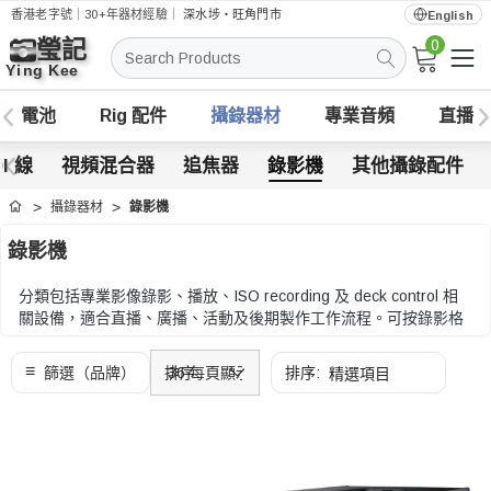
香港老字號｜30+年器材經驗｜
深水埗・旺角門市
English
0
搜
索
電池
Rig 配件
攝錄器材
專業音頻
直播
DI 線
視頻混合器
追焦器
錄影機
其他攝錄配件
攝錄器材
錄影機
首頁
錄影機
分類包括專業影像錄影、播放、ISO recording 及 deck control 相
關設備，適合直播、廣播、活動及後期製作工作流程。可按錄影格
式、儲存媒體、SDI/HDMI 接口、網絡功能、機架安裝及控制方式
比較。
可按錄影格式、儲存媒體、SDI/HDMI 接口、網絡功能、機架安裝
及控制方式比較。