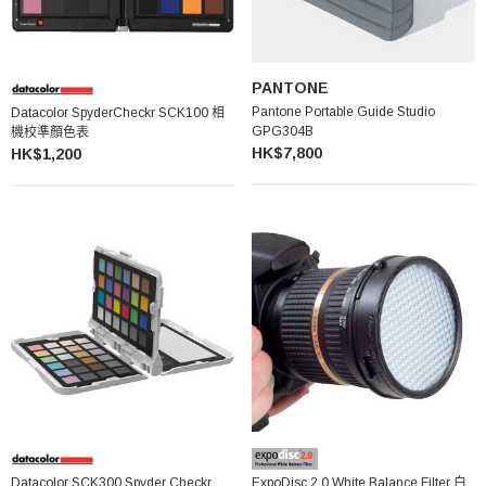
PANTONE
Pantone Portable Guide Studio
Datacolor SpyderCheckr SCK100 相
GPG304B
機校準顏色表
HK$7,800
HK$1,200
Datacolor SCK300 Spyder Checkr
ExpoDisc 2.0 White Balance Filter 白