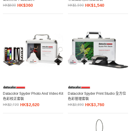
HK$360
HK$1,540
HK$600
HK$1,590
Datacolor Spyder Photo And Video Kit
Datacolor Spyder Print Studio 全方位
色彩校正套裝
色彩管理套裝
HK$2,620
HK$3,760
HK$2,720
HK$3,890