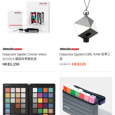
Datacolor Spyder Checkr Video
Datacolor SpyderCUBE RAW 校準工
SCV310 攝錄校準顏色表
具
HK$1,150
HK$320
HK$470