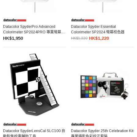
Datacolor SpyderPro Advanced
Datacolor Spyder Essential
Colorimeter SP2024PRO 專業螢幕校
Colorimeter SP2024 螢幕校色器
色器
HK$1,950
HK$1,220
HK$1,320
Datacolor SpyderLensCal SLC100 自
Datacolor Spyder 25th Celebration Kit
動對焦校準輔助工具
專業攝影色彩校正套裝