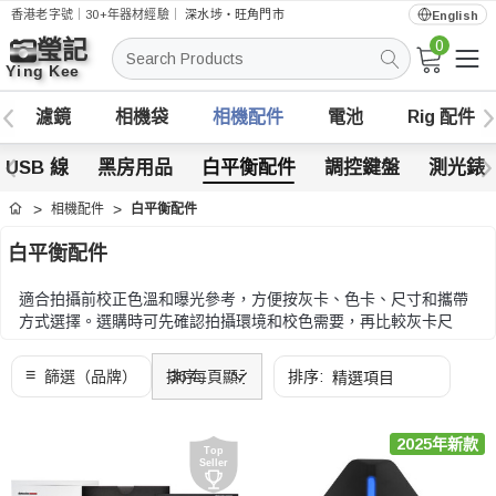
香港老字號｜30+年器材經驗｜
深水埗・旺角門市
English
0
搜
索
濾鏡
相機袋
相機配件
電池
Rig 配件
USB 線
黑房用品
白平衡配件
調控鍵盤
測光錶
相機配件
白平衡配件
首頁
白平衡配件
適合拍攝前校正色溫和曝光參考，方便按灰卡、色卡、尺寸和攜帶
方式選擇。選購時可先確認拍攝環境和校色需要，再比較灰卡尺
寸、色卡格數、材質和收納方式。
選購時可先確認拍攝環境和校色需要，再比較灰卡尺寸、色卡格
數、材質和收納方式。
2025年新款