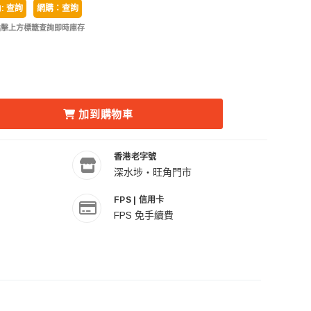
: 查詢
網購：查詢
點擊上方標籤查詢即時庫存
RGB LED MONOLIGHT 全彩連續光燈 的數量
ARAN 150C RGB LED MONOLIGHT 全彩連續光燈 的數量
加到購物車
香港老字號
深水埗・旺角門市
FPS | 信用卡
FPS 免手續費