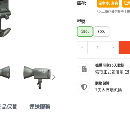
庫存:
深水埗: 查詢
旺角
*以上庫存僅供參考｜
型號
150c
300c
減少 AMARAN 150C 
增加 AM
機構可享30天數期
索取正式報價單
購物保障
7天內有壞包換
產品保養
運送服務