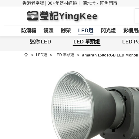
香港老字號 | 30+年器材經驗｜
深水埗・旺角門市
搜
瑩記YingKee
索
防潮箱
鏡頭
腳架
LED燈
閃光燈
影樓用
迷你 LED
LED 單頭燈
LED Pa
LED燈
LED 單頭燈
amaran 150c RGB LED Mon
首頁