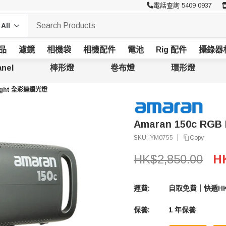
電話查詢 5409 0937
品
濾鏡
相機袋
相機配件
電池
Rig 配件
攝錄器
nel
棒形燈
卷布燈
環形燈
olight 全彩連續光燈
Amaran 150c RG
|
Copy
SKU:
YM0755
HK$2,850.00
HK
運費:
自取免費｜快遞HK
保養:
1 年保養