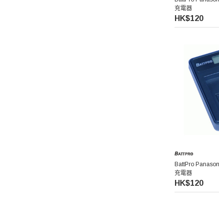
充電器
HK$120
Benro 百諾
Pelican
Ulanzi 優籃子
Blackmagic Design
Phottix 富達時
NanLite 南光
BattPro Panas
Saramonic 楓笛
充電器
HK$120
Marsace 馬小路
DJI 大疆