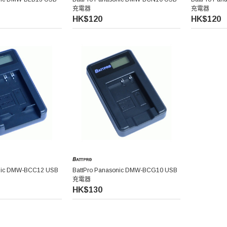
充電器
充電器
HK$120
HK$120
onic DMW-BCC12 USB
BattPro Panasonic DMW-BCG10 USB
充電器
HK$130