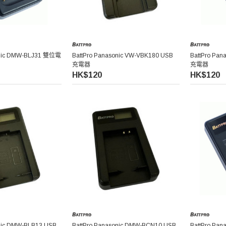
onic DMW-BLJ31 雙位電
BattPro Panasonic VW-VBK180 USB
BattPro Pa
充電器
充電器
HK$120
HK$120
onic DMW-BLB13 USB
BattPro Panasonic DMW-BCN10 USB
BattPro Pa