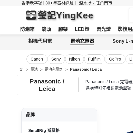
香港老字號 | 30+年器材經驗｜
深水埗・旺角門市
搜
瑩記YingKee
索
防潮箱
鏡頭
腳架
LED燈
閃光燈
影樓用
相機代用電
電池充電器
Sony L-
Canon
Sony
Nikon
Fujifilm
GoPro
L
電池
電池充電器
Panasonic / Leica
首頁
Panasonic /
Panasonic / L
Leica
選購時可先確認電池型號，再
品牌
SmallRig 斯莫格