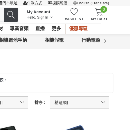
門市地址
付款方式
採購報價
English (Translate)
0
My Account
Hello.
Sign In
WISH LIST
MY CART
材
專業音頻
直播
更多
優惠專區
相機電池手柄
相機假電
行動電源
高容
比較。
排序：