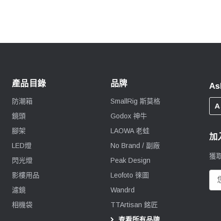
產品目錄
品牌
As
防潮箱
SmallRig 斯莫格
A
鏡頭
Godox 神牛
腳架
LAOWA 老蛙
加
LED燈
No Brand / 副廠
獲
閃光燈
Peak Design
影樓用品
Leofoto 徠圖
電
郵
濾鏡
Wandrd
地
相機袋
TTArtisan 銘匠
址
查看所有品牌