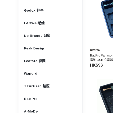
Godox 神牛
LAOWA 老蛙
No Brand / 副廠
Peak Design
BattPro Panas
電池 USB 充電器
Leofoto 徠圖
HK$98
Wandrd
TTArtisan 銘匠
BattPro
A-MoDe