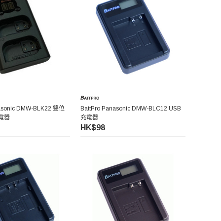
nasonic DMW-BLK22 雙位
BattPro Panasonic DMW-BLC12 USB
充電器
充電器
HK$98