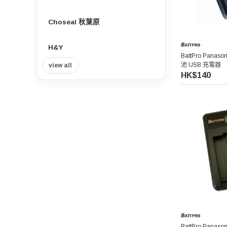
Choseal 秋葉原
H&Y
BattPro Panas
池 USB 充電器
view all
Insta360
HK$140
Tilta 鐵頭
Think Tank Photo
Viltrox 唯卓仕
Nisi 耐司
Nitecore
7artisans 七工匠
BattPro Panas