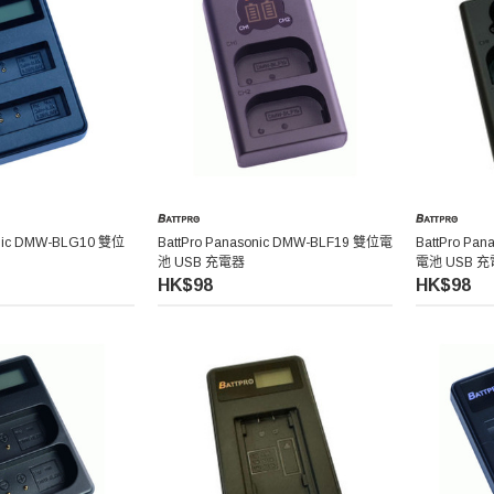
onic DMW-BLG10 雙位
BattPro Panasonic DMW-BLF19 雙位電
BattPro Pa
池 USB 充電器
電池 USB 
HK$98
HK$98