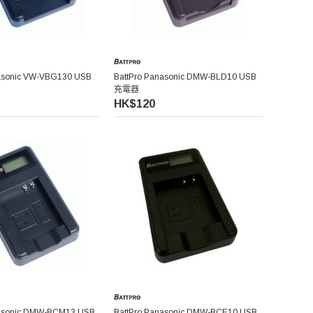
nasonic VW-VBG130 USB
BattPro Panasonic DMW-BLD10 USB
充電器
HK$120
nasonic DMW-BCM13 USB
BattPro Panasonic DMW-BCE10 USB