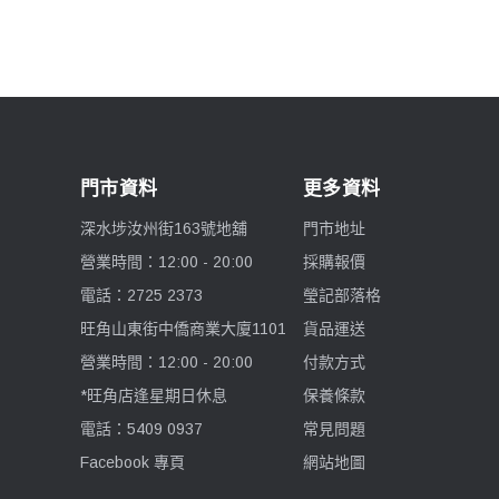
Pixco 百攝寶
Manfrotto 曼富圖
amaran 艾蒙拉
門市資料
更多資料
Hollyland
深水埗汝州街163號地舖
門市地址
營業時間：12:00 - 20:00
採購報價
Aputure 愛圖仕
電話：2725 2373
瑩記部落格
旺角山東街中僑商業大廈1101
貨品運送
Kenko 肯高
營業時間：12:00 - 20:00
付款方式
Hoya
*旺角店逢星期日休息
保養條款
電話：5409 0937
常見問題
Kupo
Facebook 專頁
網站地圖
Thypoch 叙