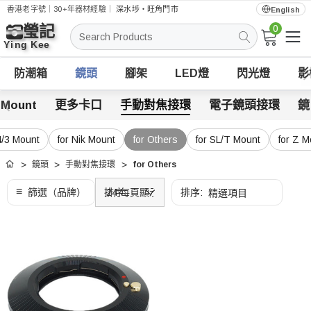
香港老字號｜30+年器材經驗｜
深水埗・旺角門市
English
0
搜
索
防潮箱
鏡頭
腳架
LED燈
閃光燈
影
 Mount
更多卡口
手動對焦接環
電子鏡頭接環
鏡
4/3 Mount
for Nik Mount
for Others
for SL/T Mount
for Z M
鏡頭
手動對焦接環
for Others
首頁