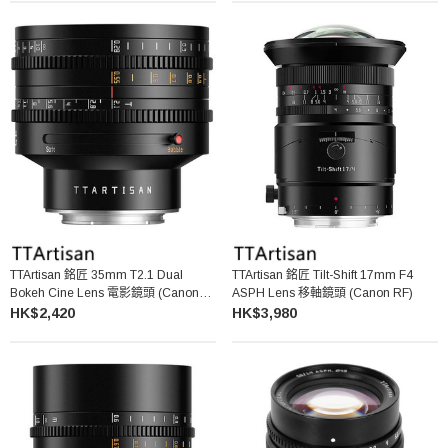
TTArtisan 銘匠 35mm T2.1 Dual
TTArtisan 銘匠 Tilt-Shift 17mm F4
Bokeh Cine Lens 電影鏡頭 (Canon
ASPH Lens 移軸鏡頭 (Canon RF)
RF)
HK$2,420
HK$3,980