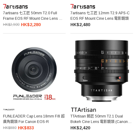
7artisans 七工匠 50mm T2.0 Full
7artisans 七工匠 12mm T2.9 APS-C
Frame EOS RF Mount Cine Lens 電
EOS RF Mount Cine Lens 電影鏡頭
影鏡頭
HK$2,280
HK$2,480
HK$2,900
FUNLEADER Cap Lens 18mm F/8 超
TTArtisan 銘匠 50mm T2.1 Dual
廣角鏡頭 For Canon EOS-R
Bokeh Cine Lens 電影鏡頭 (Canon
RF)
HK$833
HK$2,420
HK$880