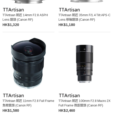
TTArtisan 銘匠 14mm F2.8 ASPH
TTArtisan 銘匠 35mm F/1.4 Tilt APS-C
Lens 鏡頭 (Canon RF)
Lens 移軸鏡頭 (Canon RF)
HK$1,320
HK$1,180
TTArtisan 銘匠 11mm F2.8 Full Frame
TTArtisan 銘匠 100mm F2.8 Macro 2X
魚眼鏡頭 (Canon RF)
Full Frame 微距鏡頭 (Canon RF)
HK$1,580
HK$2,460