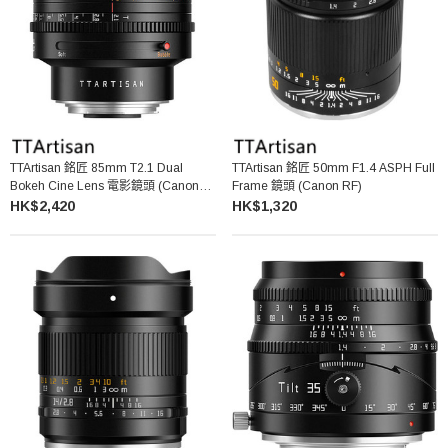
TTArtisan 銘匠 85mm T2.1 Dual
TTArtisan 銘匠 50mm F1.4 ASPH Full
Bokeh Cine Lens 電影鏡頭 (Canon
Frame 鏡頭 (Canon RF)
RF)
HK$2,420
HK$1,320