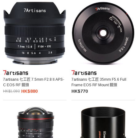
7artisans 七工匠 7.5mm F2.8 II APS-
7artisans 七工匠 35mm F5.6 Full
C EOS RF 鏡頭
Frame EOS RF Mount 鏡頭
HK$880
HK$770
HK$1,080