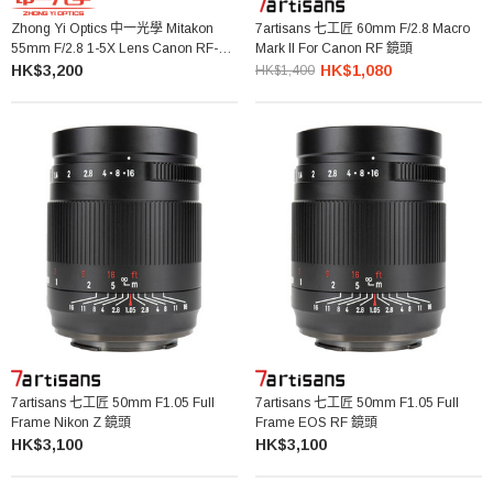
Zhong Yi Optics 中一光學 Mitakon
7artisans 七工匠 60mm F/2.8 Macro
55mm F/2.8 1-5X Lens Canon RF-
Mark II For Canon RF 鏡頭
Mount 微距鏡頭
HK$3,200
HK$1,080
HK$1,400
7artisans 七工匠 50mm F1.05 Full
7artisans 七工匠 50mm F1.05 Full
Frame Nikon Z 鏡頭
Frame EOS RF 鏡頭
HK$3,100
HK$3,100