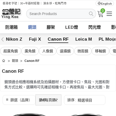
香港老字號｜30+年器材經驗｜
深水埗・旺角門市
English
0
搜
索
防潮箱
鏡頭
腳架
LED燈
閃光燈
影
Nikon Z
Fuji X
Canon RF
Leica M
PL Mou
超廣角鏡
廣角鏡
人像鏡
遠攝鏡
微距鏡
移軸鏡
鏡頭
Canon RF
首頁
Canon RF
鏡頭適合相應相機系統及拍攝題材，方便按卡口、焦段、光圈和對
焦方式比較。選購時可先確認相機卡口，再按焦段、最大光圈、對
焦方式、重量及拍攝題材收窄選擇。
選購時可先確認相機卡口，再按焦段、最大光圈、對焦方式、重量
及拍攝題材收窄選擇。