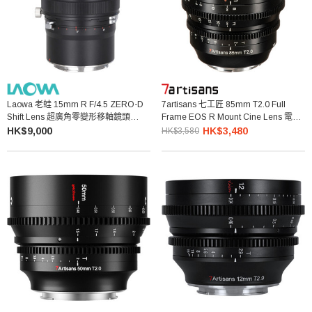
Laowa 老蛙 15mm R F/4.5 ZERO-D
7artisans 七工匠 85mm T2.0 Full
Shift Lens 超廣角零變形移軸鏡頭
Frame EOS R Mount Cine Lens 電影
Canon RF
鏡頭
HK$9,000
HK$3,480
HK$3,580