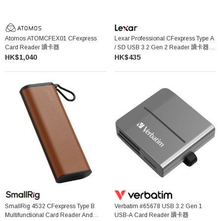
Atomos ATOMCFEX01 CFexpress
Lexar Professional CFexpress Type A
Card Reader 讀卡器
/ SD USB 3.2 Gen 2 Reader 讀卡器
LRW530U
HK$1,040
HK$435
SmallRig 4532 CFexpress Type B
Verbatim #65678 USB 3.2 Gen 1
Multifunctional Card Reader And
USB-A Card Reader 讀卡器