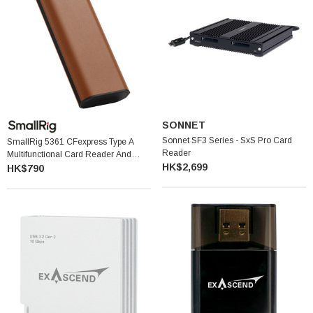
SONNET
Sonnet SF3 Series - SxS Pro Card
SmallRig 5361 CFexpress Type A
Reader
Multifunctional Card Reader And
HK$2,699
Storage Case 多功能讀卡器兼收納盒
HK$790