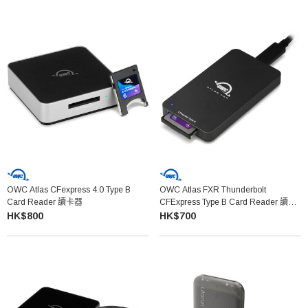
OWC Atlas CFexpress 4.0 Type B
OWC Atlas FXR Thunderbolt
Card Reader 讀卡器
CFExpress Type B Card Reader 讀卡
器
HK$800
HK$700