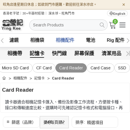
×
旺角店逢星期日休息；如欲到門市選購，歡迎前往深水埗店。
香港老字號｜30+年器材經驗｜
深水埗・旺角門市
English
0
搜
索
濾鏡
相機袋
相機配件
電池
Rig 配件
相機帶
記憶卡
快門線
屏幕保護
清潔用品
Micro SD Card
CF Card
Card Reader
Card Case
SSD
相機配件
記憶卡
Card Reader
首頁
Card Reader
讀卡器適合相機記憶卡匯入、備份及影像工作流程，方便按卡種、
接口和傳輸速度比較。選購時可先確認記憶卡格式和電腦接口，再
比較傳輸速度、同時讀卡數量、便攜性和線材配置。
選購時可先確認記憶卡格式和電腦接口，再比較傳輸速度、同時讀
卡數量、便攜性和線材配置。