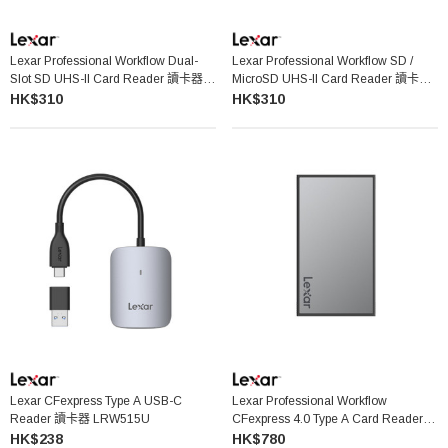
Lexar Professional Workflow Dual-
Lexar Professional Workflow SD /
Slot SD UHS-II Card Reader 讀卡器
MicroSD UHS-II Card Reader 讀卡器
WF720
WF710
HK$310
HK$310
Lexar CFexpress Type A USB-C
Lexar Professional Workflow
Reader 讀卡器 LRW515U
CFexpress 4.0 Type A Card Reader 讀
卡器 WF730
HK$238
HK$780