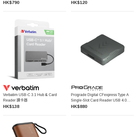
Storage Case 多功能讀卡器兼收納盒
HK$790
HK$120
Verbatim USB-C 3.1 Hub & Card
Prograde Digital CFexpress Type A
Reader 讀卡器
Single-Slot Card Reader USB 4.0
(PG09.6) 單卡槽讀卡器
HK$138
HK$880