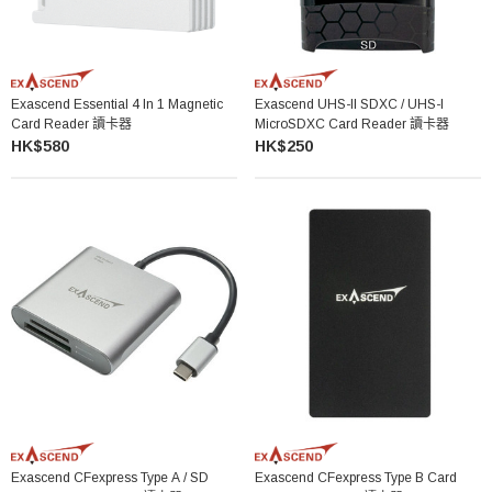
Exascend Essential 4 In 1 Magnetic
Exascend UHS-II SDXC / UHS-I
Card Reader 讀卡器
MicroSDXC Card Reader 讀卡器
HK$580
HK$250
Exascend CFexpress Type A / SD
Exascend CFexpress Type B Card