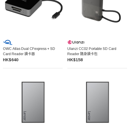
OWC Atlas Dual CFexpress + SD
Ulanzi CC02 Portable SD Card
Card Reader 讀卡器
Reader 隨身讀卡包
HK$640
HK$158