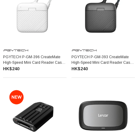
PGYTECH P-GM-396 CreateMate
PGYTECH P-GM-393 CreateMate
High-Speed Mini Card Reader Case
High-Speed Mini Card Reader Case
迷你高速讀卡盒 (象牙白)
迷你高速讀卡盒 (經典黑)
HK$240
HK$240