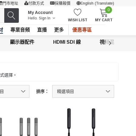
門市地址
付款方式
採購報價
English (Translate)
0
My Account
Hello.
Sign In
WISH LIST
MY CART
材
專業音頻
直播
更多
優惠專區
顯示器配件
HDMI SDI 線
視頻混合器
式選擇。
排序：