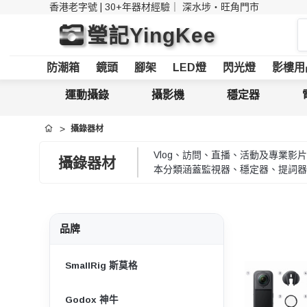
香港老字號 | 30+年器材經驗｜
深水埗・旺角門市
搜
瑩記YingKee
索
防潮箱
鏡頭
腳架
LED燈
閃光燈
影樓用
運動攝錄
攝影機
穩定器
攝錄器材
首頁
Vlog、訪問、直播、活動及專業
攝錄器材
本分類涵蓋監視器、穩定器、提詞器
品牌
SmallRig 斯莫格
Godox 神牛