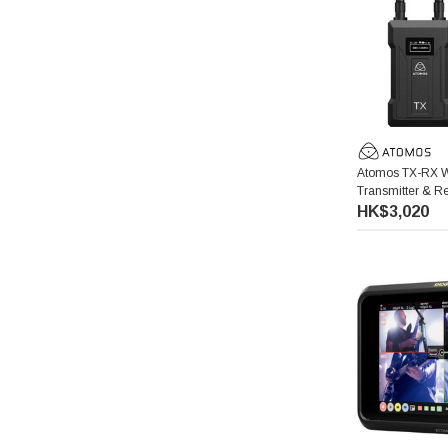
Manfrotto 曼富圖
amaran 艾蒙拉
Hollyland
Atomos TX-RX W
Transmitter & 
Aputure 愛圖仕
發射器與接收器
HK$3,020
Kenko 肯高
Hoya
Kupo
Thypoch 叙
Acalava