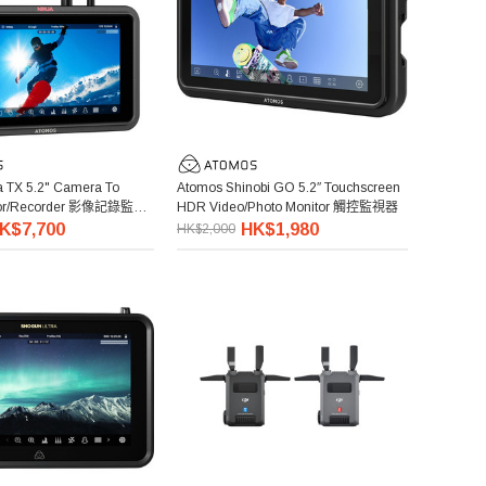
a TX 5.2" Camera To
Atomos Shinobi GO 5.2″ Touchscreen
itor/Recorder 影像記錄監視
HDR Video/Photo Monitor 觸控監視器
K$7,700
HK$1,980
HK$2,000