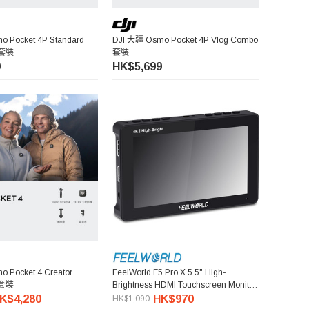
 Pocket 4P Standard
DJI 大疆 Osmo Pocket 4P Vlog Combo
準套裝
套裝
9
HK$5,699
 Pocket 4 Creator
FeelWorld F5 Pro X 5.5" High-
能套裝
Brightness HDMI Touchscreen Monitor
觸控全高清攝錄監視器
K$4,280
HK$970
HK$1,090