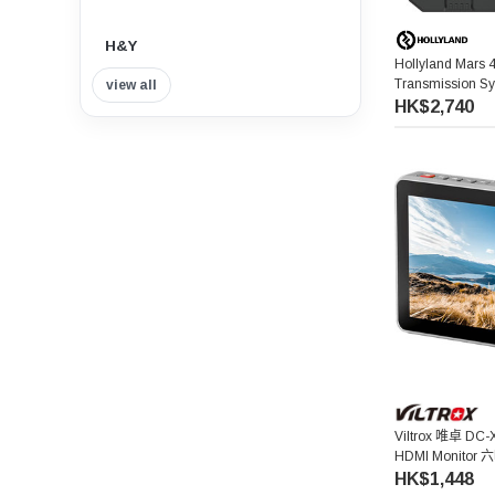
H&Y
Hollyland Mars 
Transmission
view all
Insta360
HK$2,740
Tilta 鐵頭
Think Tank Photo
Viltrox 唯卓仕
Nisi 耐司
Nitecore
7artisans 七工匠
Viltrox 唯卓 DC-
HDMI Monito
HK$1,448
Benro 百諾