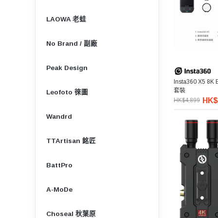
LAOWA 老蛙
No Brand / 副廠
Peak Design
Insta360 X5 8K 
套裝
Leofoto 徠圖
HK$
HK$4,899
Wandrd
TTArtisan 銘匠
BattPro
A-MoDe
Choseal 秋葉原