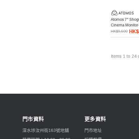
Falconeyes 銳鷹
Atomos 7" Shog
Cinema Monitor
PGYTECH 蒲公英
像監視記錄器
HK$
HK$9,600
Exascend 至譽科技
Items
1
to
24
Maxpower 牛魔王
SONY 索尼
Atomos 阿童木
Rode 羅德
門市資料
更多資料
Superior Seamless 仙麗
深水埗汝州街163號地舖
門市地址
Lenthem 領頓