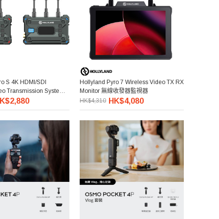
yro S 4K HDMI/SDI
Hollyland Pyro 7 Wireless Video TX RX
deo Transmission System
Monitor 無線收發器監視器
統
K$2,880
HK$4,080
HK$4,310