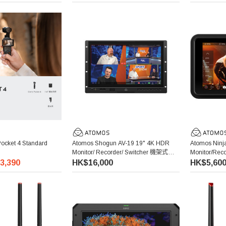
cket 4 Standard
Atomos Shogun AV-19 19" 4K HDR
Atomos Ninj
Monitor/ Recorder/ Switcher 機架式監
Monitor/R
視器
3,390
HK$16,000
HK$5,60