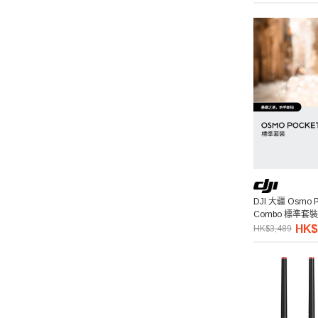
Pelican
Ulanzi 優籃子
Blackmagic Design
Phottix 富達時
NanLite 南光
DJI 大疆 Osmo Po
Saramonic 楓笛
Combo 標準套裝
HK$
HK$3,489
Marsace 馬小路
DJI 大疆
Pixco 百攝寶