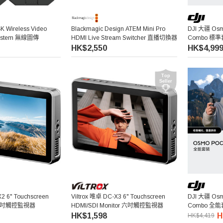
4K Wireless Video
Blackmagic Design ATEM Mini Pro
DJI 大疆 Osmo
 System 無線圖傳
HDMI Live Stream Switcher 直播切換器
Combo 標
HK$2,550
HK$4,99
X2 6" Touchscreen
Viltrox 唯卓 DC-X3 6" Touchscreen
DJI 大疆 Osmo
r 六吋觸控監視器
HDMI/SDI Monitor 六吋觸控監視器
Combo 全
HK$1,598
H
HK$4,419