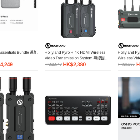
Essentials Bundle 萬能
Hollyland Pyro H 4K HDMI Wireless
Hollyland P
Video Transmission System 無線圖傳
Wireless Vi
系統
無線圖傳系
4,249
HK$2,380
H
HK$2,570
HK$3,135