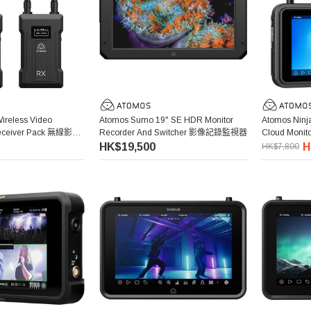
ireless Video
Atomos Sumo 19" SE HDR Monitor
Atomos Ninj
Receiver Pack 無線影像
Recorder And Switcher 影像記錄監視器
Cloud Mon
套裝
器
HK$19,500
H
HK$7,800