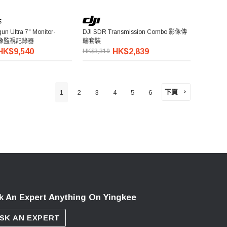
n Ultra 7" Monitor-
DJI SDR Transmission Combo 影像傳
 影像監視記錄器
輸套裝
HK$9,540
HK$2,839
HK$3,319
下頁
1
2
3
4
5
6
k An Expert Anything On Yingkee
SK AN EXPERT