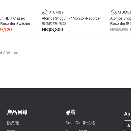
un HDR Classic
Atomos Shogun 7" Monitor-Recorder
Atomos Shogu
-Recorder-Switcher 影
影像監視記錄器
Recorder
9,120
HK$8,800
HK$10,600
of
836
total
產品目錄
品牌
As
防潮箱
SmallRig 斯莫格
A