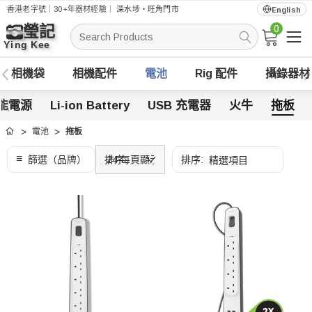
香港老字號｜30+年器材經驗｜
深水埗・旺角門市
English
0
搜
索
相機袋
相機配件
電池
Rig 配件
攝錄器材
能電源
Li-ion Battery
USB 充電器
火牛
拖板
電池
拖板
首頁