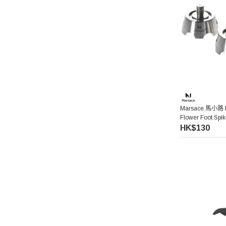
Pixco 百攝寶
Manfrotto 曼富圖
amaran 艾蒙拉
Hollyland
Marsace 馬小路 La
Flower Foot 
Aputure 愛圖仕
釘（三件裝）
HK$130
Kenko 肯高
Hoya
Kupo
Thypoch 叙