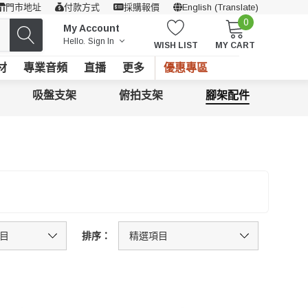
門市地址
付款方式
採購報價
English (Translate)
0
My Account
Hello.
Sign In
WISH LIST
MY CART
材
專業音頻
直播
更多
優惠專區
吸盤支架
俯拍支架
腳架配件
排序：