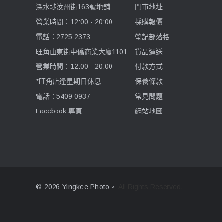
深水埗汝州街163號地舖
門市地址
Lenthem 領頓
營業時間：12:00 - 20:00
採購報價
電話：2725 2373
瑩記部落格
Lexar 雷克沙
旺角山東街中僑商業大廈1101
貨品運送
營業時間：12:00 - 20:00
付款方式
Hakuba 白馬
*旺角店逢星期日休息
保養條款
Kase 卡色
電話：5409 0937
常見問題
Facebook 專頁
網站地圖
Zoom
Feelworld 富威德
Jinbei 金貝
© 2026 Yingkee Photo。
All Rights Reserved.
Lowepro 樂攝寶
Wonderful 萬得福