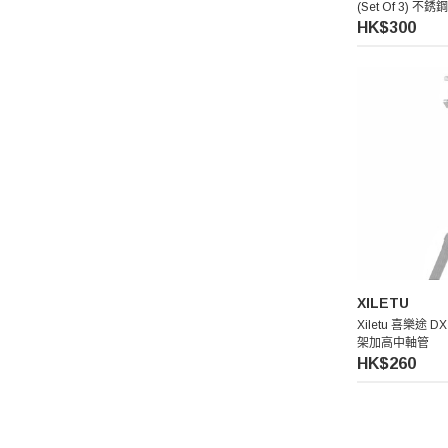
(Set Of 3) 不
HK$300
Benro 百諾
Pelican
Ulanzi 優籃子
Blackmagic Design
Phottix 富達時
NanLite 南光
XILETU
Xiletu 喜樂途 
Saramonic 楓笛
架加高中軸管
HK$260
Marsace 馬小路
DJI 大疆