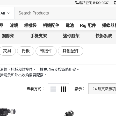
電話查詢 5409 0937
品
濾鏡
相機袋
相機配件
電池
Rig 配件
攝錄器
獨腳架
手機支架
迷你腳架
快拆系統
夾具
托板
轉接件
其他配件
滾輪、托板和轉接件，可擴充現有支撐系統用途。
攝場景和外出收納需要配搭。
查看方式：
顯示：