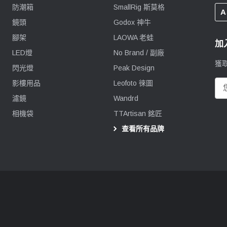
防潮箱
SmallRig 斯莫格
A
鏡頭
Godox 神牛
腳架
LAOWA 老蛙
加
LED燈
No Brand / 副廠
獲
閃光燈
Peak Design
影樓用品
Leofoto 徠圖
電
郵
濾鏡
Wandrd
地
相機袋
TTArtisan 銘匠
址
查看所有品牌