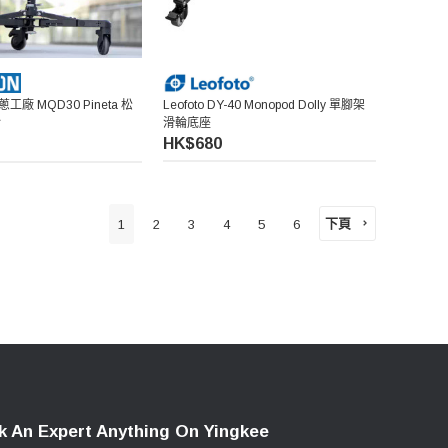
洋蔥工廠 MQD30 Pineta 松
Leofoto DY-40 Monopod Dolly 單腳架
輪
滑輪底座
HK$680
下頁
1
2
3
4
5
6
k An Expert Anything On Yingkee