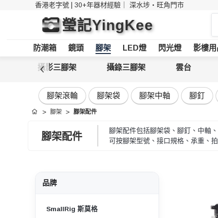
香港老字號 | 30+年器材經驗｜
深水埗・旺角門市
搜
瑩記YingKee
索
防潮箱
鏡頭
腳架
LED燈
閃光燈
影樓用
攝影三腳架
攝錄三腳架
雲台
腳架滾輪
腳架袋
腳架中軸
腳釘
腳架
腳架配件
首頁
腳架配件包括腳架袋、腳釘、中軸、
腳架配件
可按腳架型號、接口規格、承重、拍
品牌
SmallRig 斯莫格