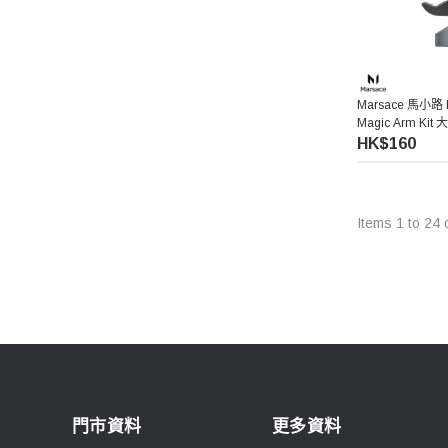
Acalava
Falconeyes 銳鷹
Marsace 馬小路 M
Magic Arm K
PGYTECH 蒲公英
HK$160
Exascend 至譽科技
Items
1
to
24
Maxpower 牛魔王
SONY 索尼
Atomos 阿童木
Rode 羅德
門市資料
更多資料
Superior Seamless 仙麗