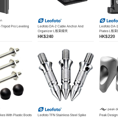
 Tripod Pro Leveling
Leofoto DA-2 Cable Anchor And
Leofoto DA-1
Organizer L板束線夾
Plates L板
HK$240
HK$220
kes With Plastic Boots
Leofoto TFN Stainless Steel Spike
Peak Design 