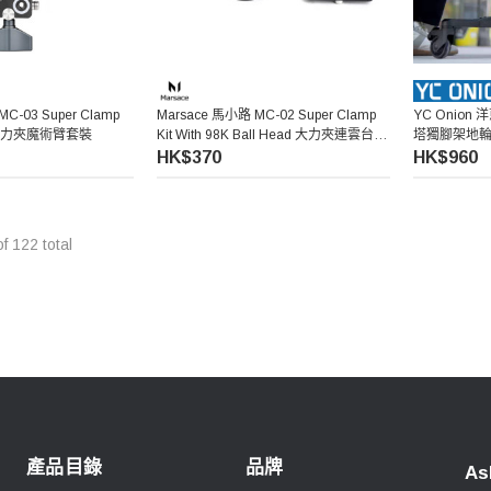
C-03 Super Clamp
Marsace 馬小路 MC-02 Super Clamp
YC Onion 
it 大力夾魔術臂套裝
Kit With 98K Ball Head 大力夾連雲台套
塔獨腳架地
裝
HK$370
HK$960
of
122
total
產品目錄
品牌
As