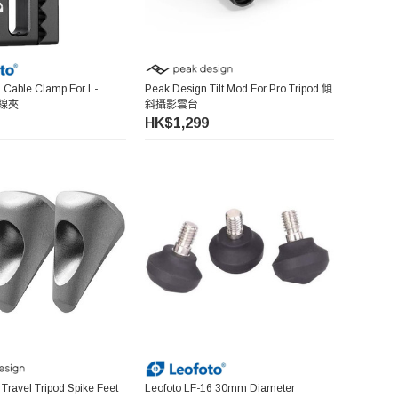
 Cable Clamp For L-
Peak Design Tilt Mod For Pro Tripod 傾
束線夾
斜攝影雲台
HK$1,299
Travel Tripod Spike Feet
Leofoto LF-16 30mm Diameter