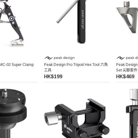
C-02 Super Clamp
Peak Design Pro Tripod Hex Tool 六角
Peak Design 
工具
Set 尖腳套件
HK$199
HK$469