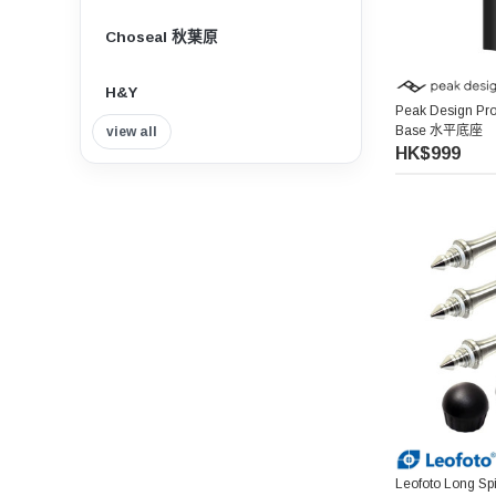
Choseal 秋葉原
H&Y
Peak Design Pro
Base 水平底座
view all
Insta360
HK$999
Tilta 鐵頭
Think Tank Photo
Viltrox 唯卓仕
Nisi 耐司
Nitecore
7artisans 七工匠
Leofoto Long Spi