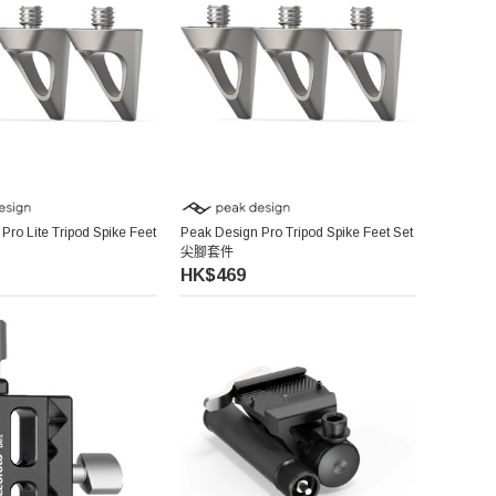
Pro Lite Tripod Spike Feet
Peak Design Pro Tripod Spike Feet Set
尖腳套件
HK$469