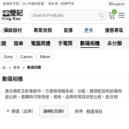
香港老字號｜30+年器材經驗｜
深水埗・旺角門市
English
0
搜
索
攝錄器材
專業音頻
直播
更多
優惠專區
遠鏡
雨傘
電腦周邊
手電筒
數碼相機
未分類
Sony
Canon
Nikon
更多
數碼相機
首頁
數碼相機
適合攝影及影像創作，方便按相機系統、功能、鏡頭配搭和拍攝用
途比較。選購時可按用途、規格、品牌和現貨狀態比較，配合相
機、影片或日常工作流程需要。
選購時可按用途、規格、品牌和現貨狀態比較，配合相機、影片或
日常工作流程需要。