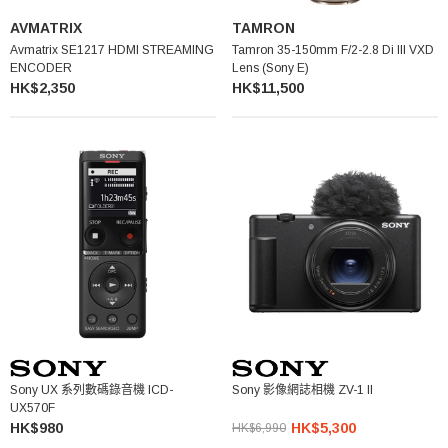
AVMATRIX
TAMRON
Avmatrix SE1217 HDMI STREAMING
Tamron 35-150mm F/2-2.8 Di III VXD
ENCODER
Lens (Sony E)
HK$2,350
HK$11,500
Sony UX 系列數碼錄音機 ICD-
Sony 影像網誌相機 ZV-1 II
UX570F
HK$980
HK$5,300
HK$6,990