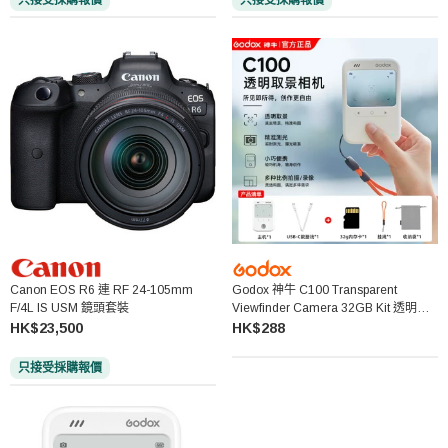
只接受採購報價
只接受採購報價
Canon EOS R6 連 RF 24-105mm
Godox 神牛 C100 Transparent
F/4L IS USM 鏡頭套裝
Viewfinder Camera 32GB Kit 透明取
景數碼相機套裝
HK$23,500
HK$288
只接受採購報價