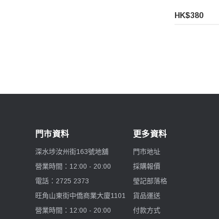
HK$380
Benro 百諾
Pelican
Ulanzi 優籃子
Blackmagic Design
Phottix 富達時
門市資料
更多資料
NanLite 南光
深水埗汝州街163號地舖
門市地址
營業時間：12:00 - 20:00
採購報價
Saramonic 楓笛
電話：2725 2373
瑩記部落格
Marsace 馬小路
旺角山東街中僑商業大廈1101
貨品運送
營業時間：12:00 - 20:00
付款方式
DJI 大疆