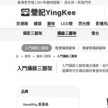
香港老字號 | 30+年器材經驗｜
深水埗・旺角門市
搜
瑩記YingKee
索
防潮箱
鏡頭
腳架
LED燈
閃光燈
影樓用
攝影三腳架
攝錄三腳架
雲台
入門攝錄三腳架
輕便攝錄腳架
單腳管攝錄腳架
腳架
攝錄三腳架
入門攝錄三腳架
首頁
入門攝錄三腳架適合攝影、拍
入門攝錄三腳架
選購時可先確認器材重量和拍
品牌
SmallRig 斯莫格