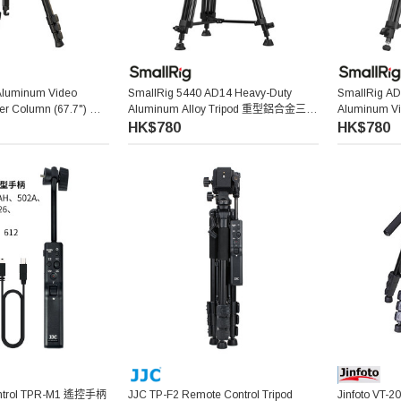
Aluminum Video
SmallRig 5440 AD14 Heavy-Duty
SmallRig AD-
ter Column (67.7") 鋁
Aluminum Alloy Tripod 重型鋁合金三腳
Aluminum V
架套裝
攝影三腳架
HK$780
HK$780
ntrol TPR-M1 遙控手柄
JJC TP-F2 Remote Control Tripod
Jinfoto VT