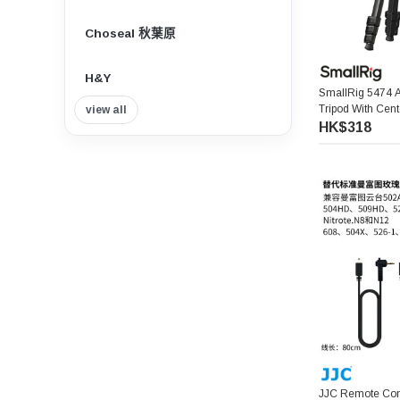
Choseal 秋葉原
H&Y
SmallRig 5474 
Tripod With Cen
view all
Insta360
合金攝影三腳架
HK$318
Tilta 鐵頭
Think Tank Photo
Viltrox 唯卓仕
Nisi 耐司
Nitecore
7artisans 七工匠
JJC Remote Co