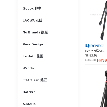
Godox 神牛
LAOWA 老蛙
No Brand / 副廠
Peak Design
Benro百諾A1
雲台套裝
Leofoto 徠圖
HK$8
HK$980
Wandrd
TTArtisan 銘匠
BattPro
A-MoDe