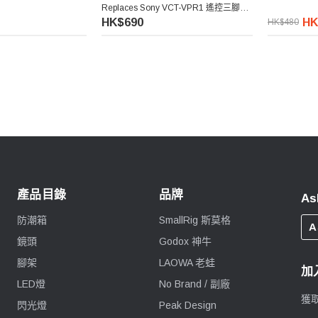
Replaces Sony VCT-VPR1 遙控三腳架
(連遙控手柄)
HK$690
HK
HK$480
產品目錄
品牌
As
防潮箱
SmallRig 斯莫格
A
鏡頭
Godox 神牛
腳架
LAOWA 老蛙
加
LED燈
No Brand / 副廠
獲
閃光燈
Peak Design