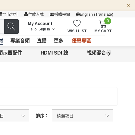
×
門市地址
付款方式
採購報價
English (Translate)
0
My Account
Hello.
Sign In
WISH LIST
MY CART
材
專業音頻
直播
更多
優惠專區
顯示器配件
HDMI SDI 線
視頻混合器
追
排序：