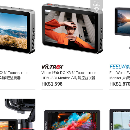
X2 6" Touchscreen
Viltrox 唯卓 DC-X3 6" Touchscreen
FeelWorld F
r 六吋觸控監視器
HDMI/SDI Monitor 六吋觸控監視器
Monitor 
HK$1,598
HK$1,87