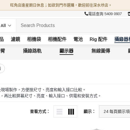
旺角店逢星期日休息；如欲到門市選購，歡迎前往深水埗店。
電話查詢 5409 0937
品
濾鏡
相機袋
相機配件
電池
Rig 配件
攝錄器
搖臂
攝錄路軌
顯示器
無線圖傳
器
視及現場製作，方便按尺寸、亮度和輸入接口比較。
，再比較屏幕尺寸、亮度、輸入接口、供電和安裝方式。
查看方式：
顯示：