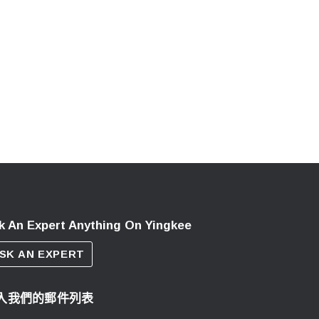
k An Expert Anything On Yingkee
SK AN EXPERT
入我們的郵件列表