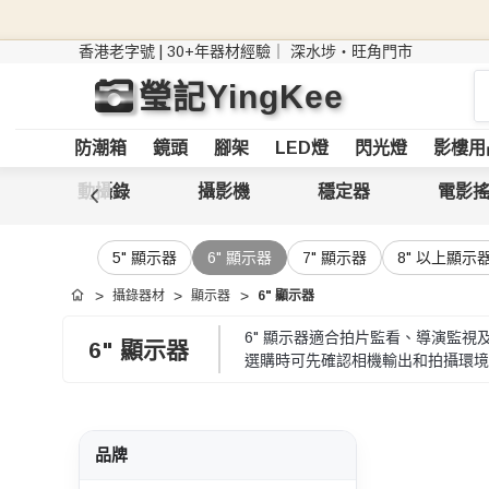
香港老字號 | 30+年器材經驗｜
深水埗・旺角門市
搜
瑩記YingKee
索
防潮箱
鏡頭
腳架
LED燈
閃光燈
影樓用
運動攝錄
攝影機
穩定器
電影
5" 顯示器
6" 顯示器
7" 顯示器
8" 以上顯示
攝錄器材
顯示器
6" 顯示器
首頁
6" 顯示器適合拍片監看、導演監
6" 顯示器
選購時可先確認相機輸出和拍攝環境
品牌