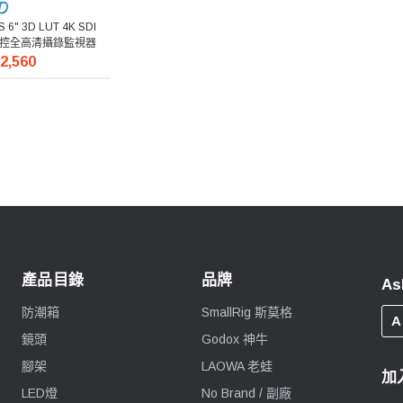
S 6" 3D LUT 4K SDI
or 觸控全高清攝錄監視器
2,560
產品目錄
品牌
As
防潮箱
SmallRig 斯莫格
A
鏡頭
Godox 神牛
腳架
LAOWA 老蛙
加
LED燈
No Brand / 副廠