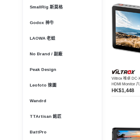
SmallRig 斯莫格
Godox 神牛
LAOWA 老蛙
No Brand / 副廠
Peak Design
Viltrox 唯卓 DC-
HDMI Monito
Leofoto 徠圖
HK$1,448
Wandrd
TTArtisan 銘匠
BattPro