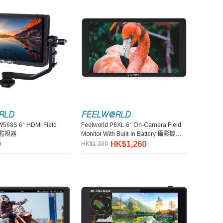
W568S 6" HDMI Field
Feelworld P6XL 6" On-Camera Field
攝影監視器
Monitor With Built-In Battery 攝影機專用
外接監視器 (內建電池)
0
HK$1,260
HK$1,380