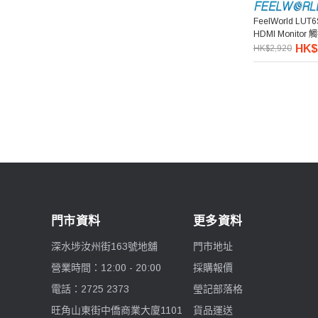
7artisans 七工匠
FeelWorld LUT6
HDMI Monit
HK$
HK$2,920
Benro 百諾
Pelican
Ulanzi 優籃子
Blackmagic Design
Phottix 富達時
門市資料
更多資料
NanLite 南光
深水埗汝州街163號地舖
門市地址
營業時間：12:00 - 20:00
採購報價
Saramonic 楓笛
電話：2725 2373
瑩記部落格
Marsace 馬小路
旺角山東街中僑商業大廈1101
貨品運送