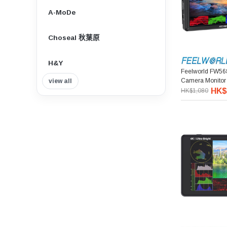
A-MoDe
Choseal 秋葉原
H&Y
Feelworld FW568
Camera Moni
view all
Insta360
HK$
HK$1,080
Tilta 鐵頭
Think Tank Photo
Viltrox 唯卓仕
Nisi 耐司
Nitecore