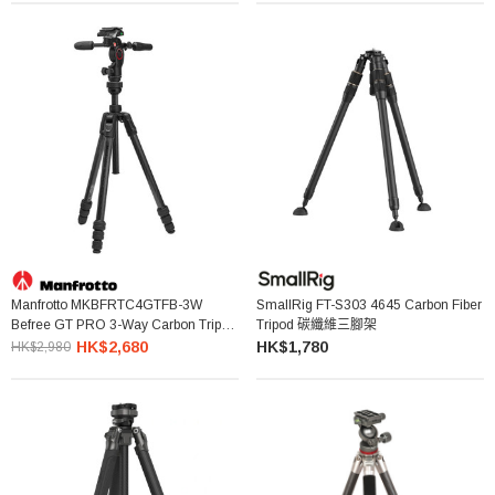
Manfrotto MKBFRTC4GTFB-3W
SmallRig FT-S303 4645 Carbon Fiber
Befree GT PRO 3-Way Carbon Tripod
Tripod 碳纖維三腳架
碳纖維三腳架連三向雲台
HK$2,680
HK$1,780
HK$2,980