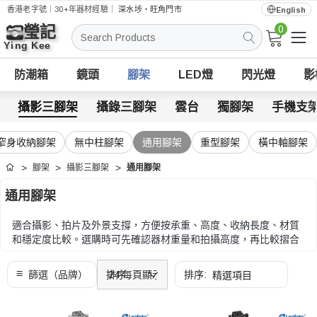
香港老字號｜30+年器材經驗｜
深水埗・旺角門市
English
0
搜
索
防潮箱
鏡頭
腳架
LED燈
閃光燈
影
攝影三腳架
攝錄三腳架
雲台
獨腳架
手機支
窄身收納腳架
無中柱腳架
通用腳架
重型腳架
橫中軸腳架
腳架
攝影三腳架
通用腳架
首頁
通用腳架
適合攝影、拍片及外景支撐，方便按承重、高度、收納長度、材質
和穩定度比較。選購時可先確認器材重量和拍攝高度，再比較摺合
長度、腳管材質、雲台規格和快拆系統。
選購時可先確認器材重量和拍攝高度，再比較摺合長度、腳管材
質、雲台規格和快拆系統。