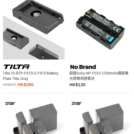
Tilta TA-BTP-F970-G F970 Battery
副廠Sony NP-F550 2200mAh攝錄補
Plate Tilta Gray
光燈專用鋰電池
HK$250
HK$120
HK$290