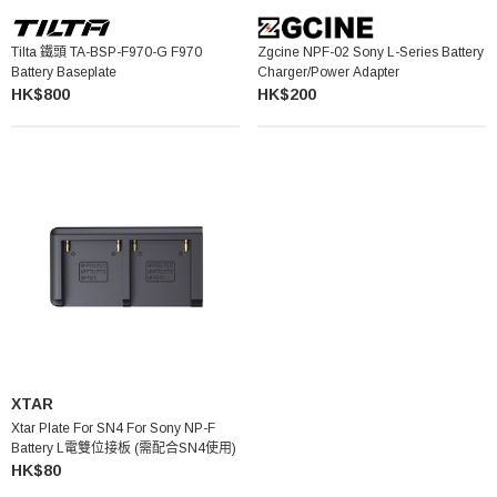
Tilta 鐵頭 TA-BSP-F970-G F970
Zgcine NPF-02 Sony L-Series Battery
Battery Baseplate
Charger/Power Adapter
HK$800
HK$200
XTAR
Xtar Plate For SN4 For Sony NP-F
Battery L電雙位接板 (需配合SN4使用)
HK$80