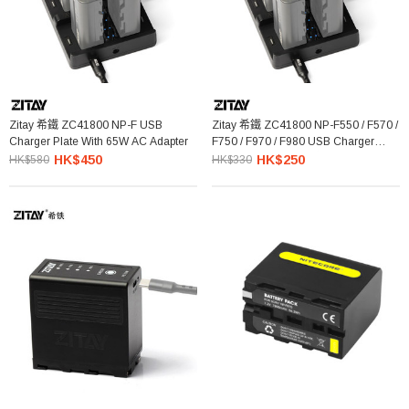
Zitay 希鐵 ZC41800 NP-F USB
Zitay 希鐵 ZC41800 NP-F550 / F570 /
Charger Plate With 65W AC Adapter
F750 / F970 / F980 USB Charger
Plate 快速充電板 (火牛另購)
HK$450
HK$250
HK$580
HK$330