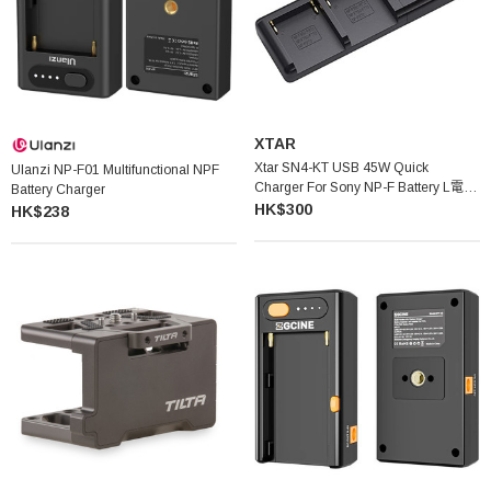
XTAR
Xtar SN4-KT USB 45W Quick
Ulanzi NP-F01 Multifunctional NPF
Charger For Sony NP-F Battery L電雙
Battery Charger
位充電器
HK$300
HK$238