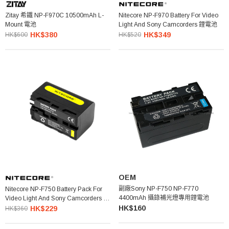
Zitay 希鐵 NP-F970C 10500mAh L-
Nitecore NP-F970 Battery For Video
Mount 電池
Light And Sony Camcorders 鋰電池
HK$380
HK$349
HK$600
HK$520
OEM
副廠Sony NP-F750 NP-F770
Nitecore NP-F750 Battery Pack For
4400mAh 攝錄補光燈專用鋰電池
Video Light And Sony Camcorders 攝
HK$160
錄補光燈專用鋰電池
HK$229
HK$360