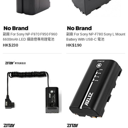
副廠 For Sony NP-F970 F950 F960
副廠 For Sony NP-F780 Sony L Mount
6600mAh LED 攝錄燈專用鋰電池
Battery With USB-C 電池
HK$230
HK$190