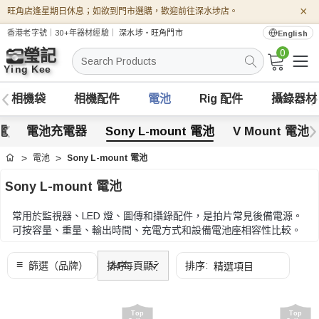
×
旺角店逢星期日休息；如欲到門市選購，歡迎前往深水埗店。
香港老字號｜30+年器材經驗｜
深水埗・旺角門市
English
0
搜
索
相機袋
相機配件
電池
Rig 配件
攝錄器材
電
電池充電器
Sony L-mount 電池
V Mount 電池
電池
Sony L-mount 電池
首頁
Sony L-mount 電池
常用於監視器、LED 燈、圖傳和攝錄配件，是拍片常見後備電源。
可按容量、重量、輸出時間、充電方式和設備電池座相容性比較。
可按容量、重量、輸出時間、充電方式和設備電池座相容性比較。