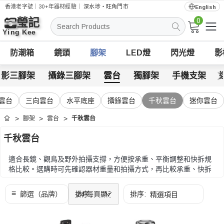
香港老字號｜30+年器材經驗｜
深水埗・旺角門市
English
0
搜
索
防潮箱
鏡頭
腳架
LED燈
閃光燈
影
攝影三腳架
攝錄三腳架
雲台
獨腳架
手機支架
雲台
三向雲台
水平底座
攝錄雲台
千秋雲台
迷你雲台
腳架
雲台
千秋雲台
首頁
千秋雲台
適合長鏡、觀鳥及野外拍攝支撐，方便按承重、平衡調整和快拆規
格比較。選購時可先確認器材重量和拍攝方式，再比較承重、快拆
規格、阻尼、角度控制和鎖緊方式。
選購時可先確認器材重量和拍攝方式，再比較承重、快拆規格、阻
尼、角度控制和鎖緊方式。