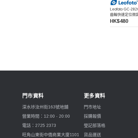
7artisans 七工匠
Leofoto GC-282
齒輪快速定位微
HK$480
Benro 百諾
Pelican
Ulanzi 優籃子
Blackmagic Design
Phottix 富達時
門市資料
更多資料
NanLite 南光
深水埗汝州街163號地舖
門市地址
營業時間：12:00 - 20:00
採購報價
Saramonic 楓笛
電話：2725 2373
瑩記部落格
Marsace 馬小路
旺角山東街中僑商業大廈1101
貨品運送