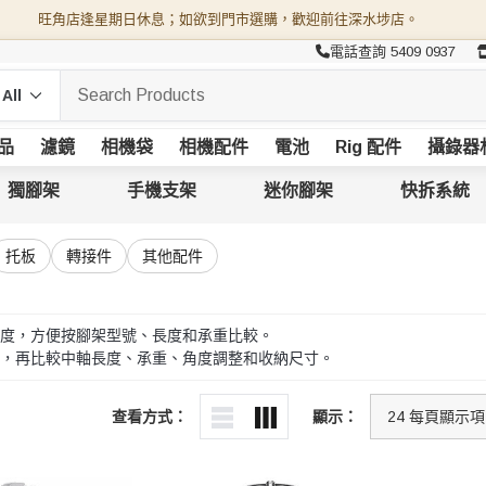
旺角店逢星期日休息；如欲到門市選購，歡迎前往深水埗店。
電話查詢 5409 0937
品
濾鏡
相機袋
相機配件
電池
Rig 配件
攝錄器
獨腳架
手機支架
迷你腳架
快拆系統
托板
轉接件
其他配件
度，方便按腳架型號、長度和承重比較。
，再比較中軸長度、承重、角度調整和收納尺寸。
查看方式：
顯示：