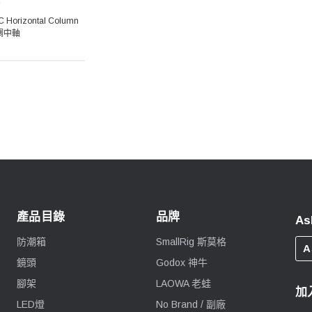
C Horizontal Column
調中軸
產品目錄
品牌
As
防潮箱
SmallRig 斯莫格
A
鏡頭
Godox 神牛
腳架
LAOWA 老蛙
加
LED燈
No Brand / 副廠