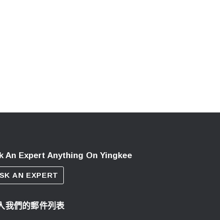
k An Expert Anything On Yingkee
SK AN EXPERT
入我們的郵件列表