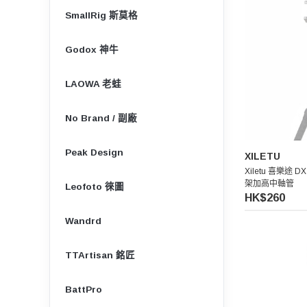
SmallRig 斯莫格
Godox 神牛
LAOWA 老蛙
No Brand / 副廠
Peak Design
XILETU
Xiletu 喜樂途 
架加高中軸管
Leofoto 徠圖
HK$260
Wandrd
TTArtisan 銘匠
BattPro