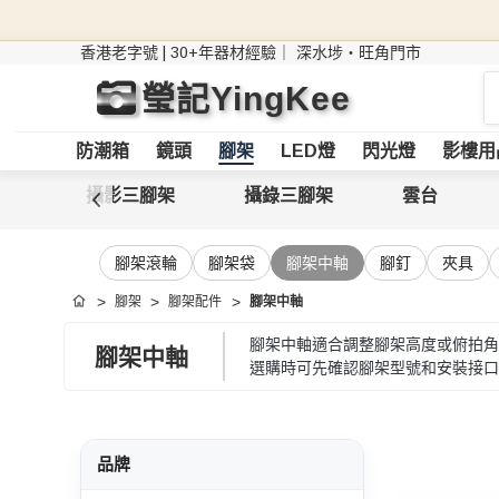
香港老字號 | 30+年器材經驗｜
深水埗・旺角門市
搜
瑩記YingKee
索
防潮箱
鏡頭
腳架
LED燈
閃光燈
影樓用
攝影三腳架
攝錄三腳架
雲台
腳架滾輪
腳架袋
腳架中軸
腳釘
夾具
腳架
腳架配件
腳架中軸
首頁
腳架中軸適合調整腳架高度或俯拍角
腳架中軸
選購時可先確認腳架型號和安裝接口
品牌