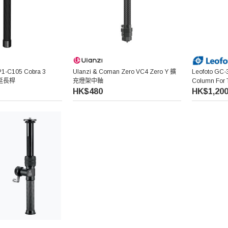
1-C105 Cobra 3
Ulanzi & Coman Zero VC4 Zero Y 擴
Leofoto GC-
e 延長桿
充燈架中軸
Column For 
Adapter
HK$480
HK$1,20