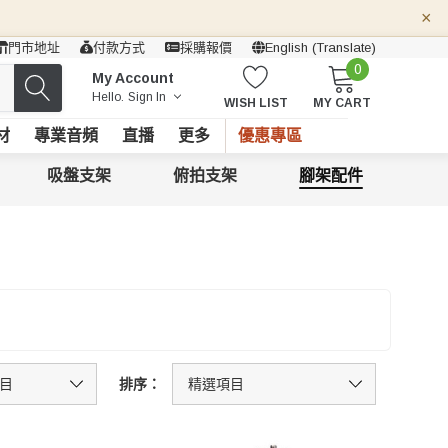
×
門市地址
付款方式
採購報價
English (Translate)
0
My Account
Hello.
Sign In
WISH LIST
MY CART
材
專業音頻
直播
更多
優惠專區
吸盤支架
俯拍支架
腳架配件
排序：