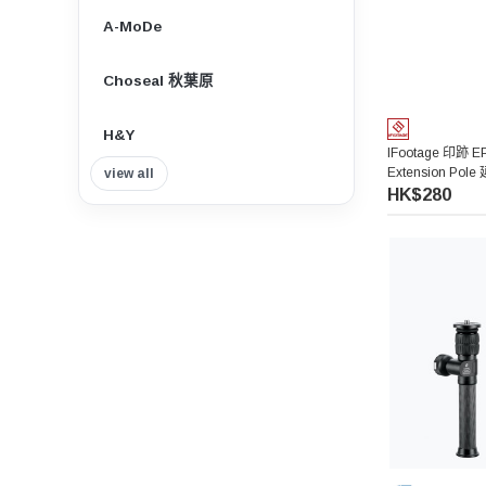
A-MoDe
Choseal 秋葉原
H&Y
IFootage 印跡 EP
Extension Pol
view all
Insta360
HK$280
Tilta 鐵頭
Think Tank Photo
Viltrox 唯卓仕
Nisi 耐司
Nitecore