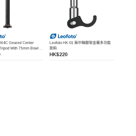
364C Geared Center
Leofoto HK-01 無中軸腳架金屬多功能
Tripod With 75mm Bowl
掛鈎
 齒輪快速定位微調中軸
0
HK$220