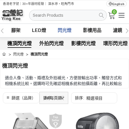
香港老字號｜30+年器材經驗｜
深水埗・旺角門市
English
0
搜
索
腳架
LED燈
閃光燈
影樓用品
濾鏡
機頂閃光燈
外拍閃光燈
影樓閃光燈
環形閃光燈
閃光燈
機頂閃光燈
首頁
機頂閃光燈
適合人像、活動、婚禮及外拍補光，方便按輸出功率、觸發方式和
相機系統比較。選購時可先確認相機系統和拍攝距離，再比較輸出
功率、回電速度、供電方式和無線引閃支援。
選購時可先確認相機系統和拍攝距離，再比較輸出功率、回電速
度、供電方式和無線引閃支援。