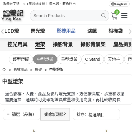
香港老字號｜30+年器材經驗｜
深水埗・旺角門市
English
0
搜
索
LED燈
閃光燈
影樓用品
濾鏡
相機袋
控光用具
燈架
攝影背景
攝影背景架
產品攝
輕型燈腳
中型燈架
重型燈架
C Stand
天地柱
燈
影樓用品
燈架
中型燈架
首頁
中型燈架
適合影樓、人像、產品及影片燈光支撐，方便按高度、承重和收納
需要選擇。選購時可先確認燈具重量和使用高度，再比較收納長
度、腳架結構、接頭規格和穩定度。
選購時可先確認燈具重量和使用高度，再比較收納長度、腳架結
構、接頭規格和穩定度。