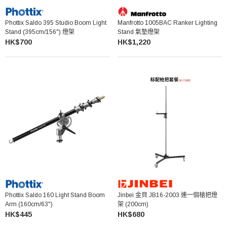
Phottix Saldo 395 Studio Boom Light
Manfrotto 1005BAC Ranker Lighting
Stand (395cm/156") 燈架
Stand 氣墊燈架
HK$700
HK$1,220
Phottix Saldo 160 Light Stand Boom
Jinbei 金貝 JB16-2003 連一個槍把燈
Arm (160cm/63")
架 (200cm)
HK$445
HK$680