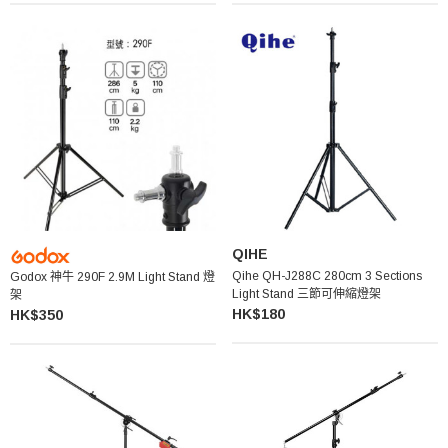
QIHE
Qihe QH-J288C 280cm 3 Sections
Godox 神牛 290F 2.9M Light Stand 燈
Light Stand 三節可伸縮燈架
架
HK$180
HK$350