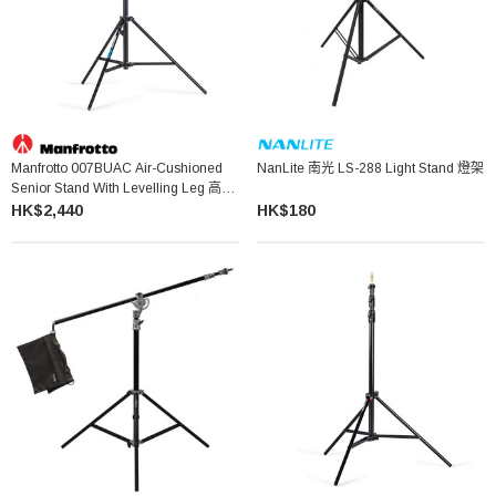
Manfrotto 007BUAC Air-Cushioned
NanLite 南光 LS-288 Light Stand 燈架
Senior Stand With Levelling Leg 高級
氣墊燈架
HK$2,440
HK$180