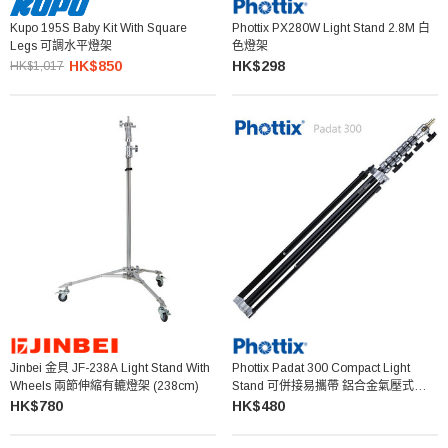
Kupo 195S Baby Kit With Square
Phottix PX280W Light Stand 2.8M 白
Legs 可調水平燈架
色燈架
HK$850
HK$298
HK$1,017
Jinbei 金貝 JF-238A Light Stand With
Phottix Padat 300 Compact Light
Wheels 兩節伸縮有轆燈架 (238cm)
Stand 可併接易攜帶 鋁合金氣壓式燈架
300cm/5kg
HK$780
HK$480