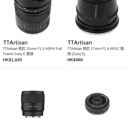
TTArtisan 銘匠 21mm F1.5 ASPH Full
TTArtisan 銘匠 17mm F1.4 APSC 鏡
Frame Sony E 鏡頭
頭 (Sony E)
HK$1,620
HK$660