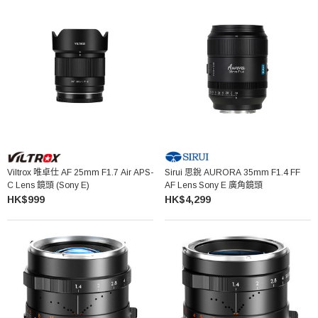
Viltrox 唯卓仕 AF 25mm F1.7 Air APS-
Sirui 思銳 AURORA 35mm F1.4 FF
C Lens 鏡頭 (Sony E)
AF Lens Sony E 廣角鏡頭
HK$999
HK$4,299