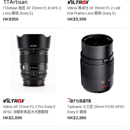
TTArtisan 銘匠 AF 23mm F1.8 APS-C
Viltrox 唯卓仕 AF 35mm F1.2 LAB
Lens 鏡頭 (Sony E)
Full-Frame Lens 鏡頭 (Sony E)
HK$850
HK$5,999
Viltrox AF 27mm F1.2 Pro Sony E
7artisans 七工匠 25mm F0.95 APSC
APSC 自動對焦超大光圈鏡頭
Sony E 鏡頭
HK$3,699
HK$2,880