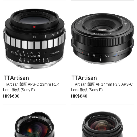
TTArtisan 銘匠 APS-C 23mm F1.4
TTArtisan 銘匠 AF 14mm F3.5 APS-C
Lens 鏡頭 (Sony E)
Lens 鏡頭 (Sony E)
HK$600
HK$840