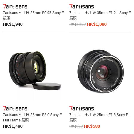
7artisans 七工匠 35mm F0.95 Sony E
7artisans 七工匠 35mm F1.2 II Sony E
鏡頭
鏡頭
HK$1,940
HK$1,080
HK$1,150
7artisans 七工匠 35mm F2.0 Sony E
7artisans 七工匠 25mm F1.8 Sony E-
Full Frame 鏡頭
鏡頭
HK$1,480
HK$580
HK$650