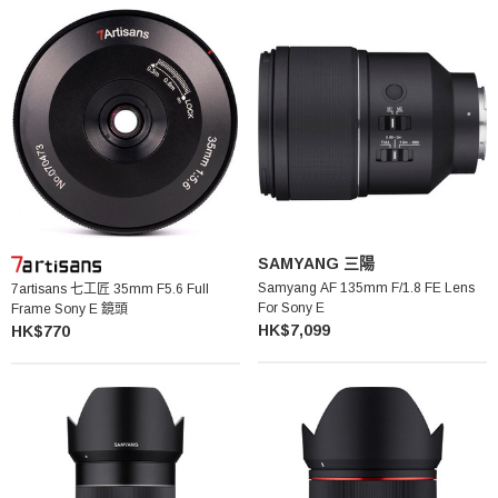
SAMYANG 三陽
Samyang AF 135mm F/1.8 FE Lens
7artisans 七工匠 35mm F5.6 Full
For Sony E
Frame Sony E 鏡頭
HK$7,099
HK$770