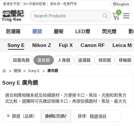
香港老字號｜30+年器材經驗｜
深水埗・旺角門市
English
0
搜
索
防潮箱
鏡頭
腳架
LED燈
閃光燈
影
Sony E
Nikon Z
Fuji X
Canon RF
Leica M
超廣角鏡
廣角鏡
人像鏡
遠攝鏡
微距鏡
移軸鏡
鏡頭
Sony E
廣角鏡
首頁
Sony E 廣角鏡
適合相應相機系統及拍攝題材，方便按卡口、焦段、光圈和對焦方
式比較。選購時可先確認相機卡口，再按拍攝題材、焦段、最大光
圈、對焦方式及重量收窄選擇。
選購時可先確認相機卡口，再按拍攝題材、焦段、最大光圈、對焦
方式及重量收窄選擇。