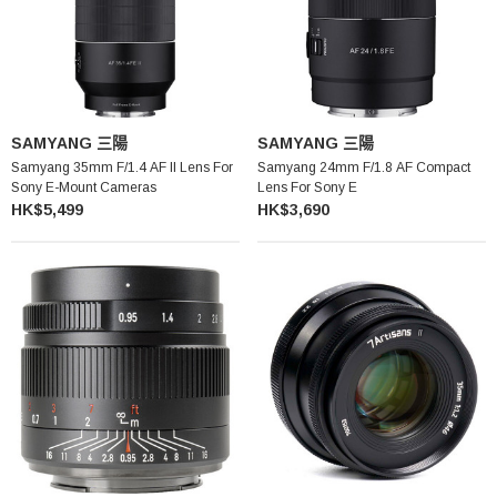
SAMYANG 三陽
SAMYANG 三陽
Samyang 35mm F/1.4 AF II Lens For
Samyang 24mm F/1.8 AF Compact
Sony E-Mount Cameras
Lens For Sony E
HK$5,499
HK$3,690