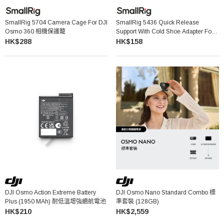
SmallRig 5704 Camera Cage For DJI
SmallRig 5436 Quick Release
Osmo 360 相機保護籠
Support With Cold Shoe Adapter For
DJI Osmo Action 5 Pro / 4 / 3 快拆支
HK$288
HK$158
架連冷靴轉接座
DJI Osmo Action Extreme Battery
DJI Osmo Nano Standard Combo 標
Plus (1950 MAh) 耐低溫增強續航電池
準套裝 (128GB)
HK$210
HK$2,559