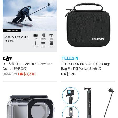
DJI 大疆 Osmo Action 6 Adventure
TELESIN S6-PRC-01-TDJ Storage
Combo 暢拍套裝
Bag For DJI Pocket 3 收納袋
HK$3,730
HK$120
HK$4,129