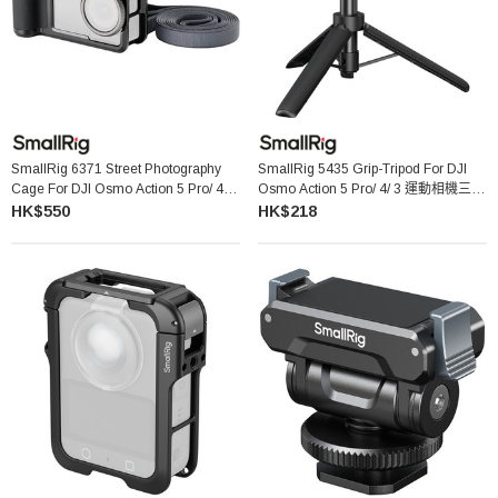
SmallRig 6371 Street Photography
SmallRig 5435 Grip-Tripod For DJI
Cage For DJI Osmo Action 5 Pro/ 4/ 3
Osmo Action 5 Pro/ 4/ 3 運動相機三腳
相機套籠
架
HK$550
HK$218