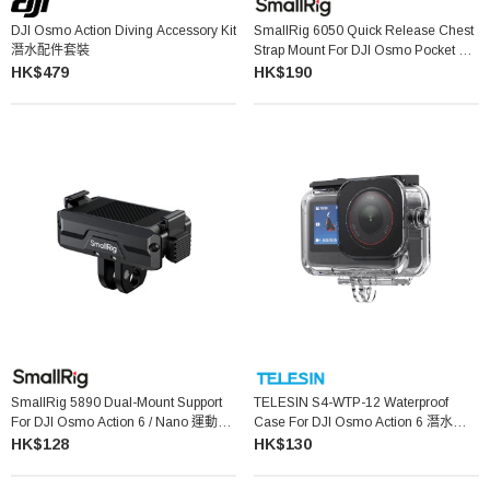
DJI Osmo Action Diving Accessory Kit
SmallRig 6050 Quick Release Chest
潛水配件套裝
Strap Mount For DJI Osmo Pocket 4 /
3 快拆胸帶支架
HK$479
HK$190
SmallRig 5890 Dual-Mount Support
TELESIN S4-WTP-12 Waterproof
For DJI Osmo Action 6 / Nano 運動相
Case For DJI Osmo Action 6 潛水防水
機轉接座
殼
HK$128
HK$130