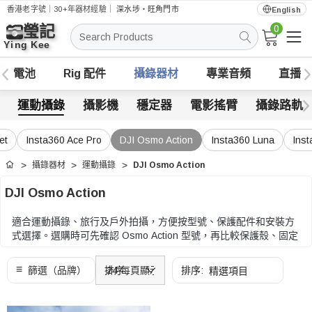
香港老字號｜30+年器材經驗｜
深水埗・旺角門市
English
0
搜
索
電池
Rig 配件
攝錄器材
專業音頻
直播
運動攝錄
攝影機
穩定器
電影搖臂
攝錄路軌
et
Insta360 Ace Pro
DJI Osmo Action
Insta360 Luna
Inst
攝錄器材
運動攝錄
DJI Osmo Action
首頁
DJI Osmo Action
適合運動攝錄、旅行及戶外拍攝，方便按型號、保護配件和安裝方
式選擇。選購時可先確認 Osmo Action 型號，再比較保護殼、固定
座、收音、防水和外出收納配件。
選購時可先確認 Osmo Action 型號，再比較保護殼、固定座、收
音、防水和外出收納配件。