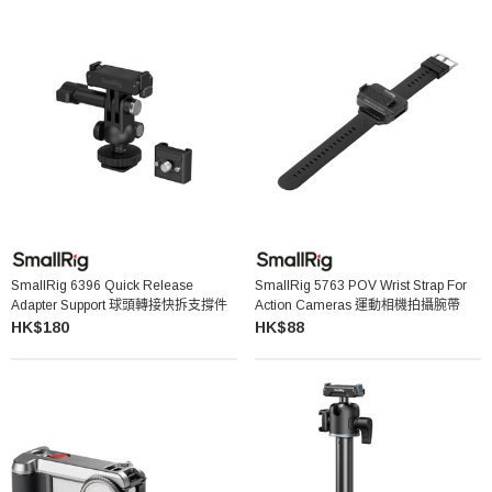
SmallRig 6396 Quick Release
SmallRig 5763 POV Wrist Strap For
Adapter Support 球頭轉接快拆支撐件
Action Cameras 運動相機拍攝腕帶
HK$180
HK$88