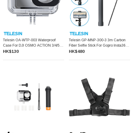
Telesin OA-WTP-003 Waterproof
Telesin GP-MNP-300-3 3m Carbon
Case For DJI OSMO ACTION 3/4/5 潛
Fiber Selfie Stick For Gopro Insta360
水防水殼
碳纖維自拍桿
HK$130
HK$480