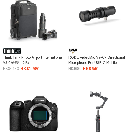
Think Tank Photo Airport International
RODE VideoMic Me-C+ Directional
V3.0 攝影行李喼
Microphone For USB-C Mobile
Devices 指向性手機麥克風
HK$1,980
HK$640
HK$4,140
HK$680