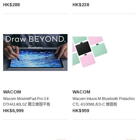
景數碼相機套裝
HK$288
HK$238
WACOM
WACOM
Wacom MovinkPad Pro 14
Wacom Intuos M Bluetooth Pistachio
DTHA140L0Z 獨立繪圖平板
CTL-6100WL/E0-C 繪圖板
HK$6,999
HK$959