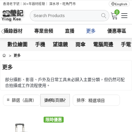
香港老字號｜30+年器材經驗｜
深水埗・旺角門市
English
0
搜
索
攝錄器材
專業音頻
直播
更多
優惠專區
數位繪圖
手機
望遠鏡
雨傘
電腦周邊
手電
更多
首頁
更多
部分攝影、影音、戶外及日常工具未必歸入主要分類，但仍然可配
合拍攝或工作流程使用。
本分類包括望遠鏡、手電筒、電腦周邊及其他實用配件，可按用
途、品牌、規格及現貨狀態尋找。
限時優惠