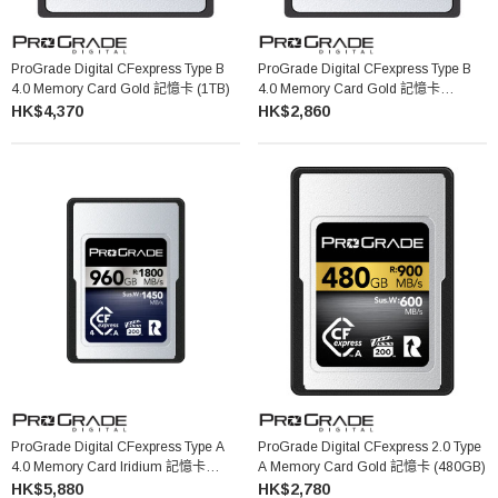
ProGrade Digital CFexpress Type B
ProGrade Digital CFexpress Type B
4.0 Memory Card Gold 記憶卡 (1TB)
4.0 Memory Card Gold 記憶卡
(512GB)
HK$4,370
HK$2,860
ProGrade Digital CFexpress Type A
ProGrade Digital CFexpress 2.0 Type
4.0 Memory Card Iridium 記憶卡
A Memory Card Gold 記憶卡 (480GB)
(960GB)
HK$5,880
HK$2,780