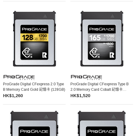
ProGrade Digital CFexpress 2.0 Type
ProGrade Digital CFexpress Type B
B Memory Card Gold 記憶卡 (128GB)
2.0 Memory Card Cobalt 記憶卡
165GB
HK$1,260
HK$1,520