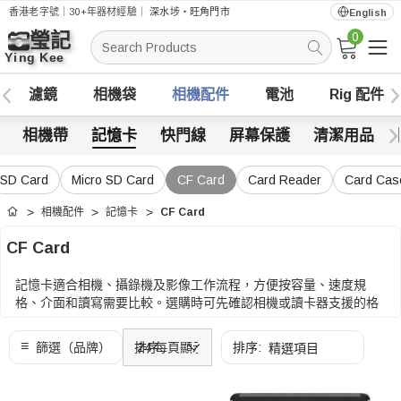
香港老字號｜30+年器材經驗｜
深水埗・旺角門市
English
0
搜
索
濾鏡
相機袋
相機配件
電池
Rig 配件
相機帶
記憶卡
快門線
屏幕保護
清潔用品
SD Card
Micro SD Card
CF Card
Card Reader
Card Cas
相機配件
記憶卡
CF Card
首頁
CF Card
記憶卡適合相機、攝錄機及影像工作流程，方便按容量、速度規
格、介面和讀寫需要比較。選購時可先確認相機或讀卡器支援的格
式，再比較容量、讀寫速度、VPG/UHS 等級和備份流程。
選購時可先確認相機或讀卡器支援的格式，再比較容量、讀寫速
度、VPG/UHS 等級和備份流程。