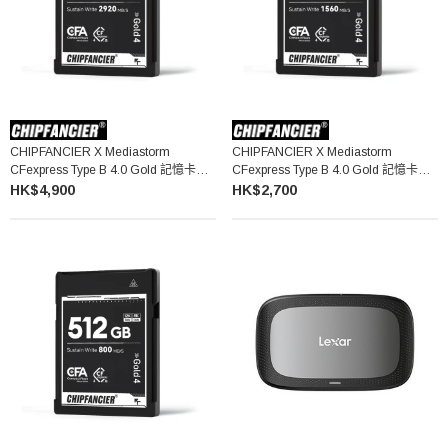
CHIPFANCIER X Mediastorm
CHIPFANCIER X Mediastorm
CFexpress Type B 4.0 Gold 記憶卡
CFexpress Type B 4.0 Gold 記憶卡
(2TB)
(1TB)
HK$4,900
HK$2,700