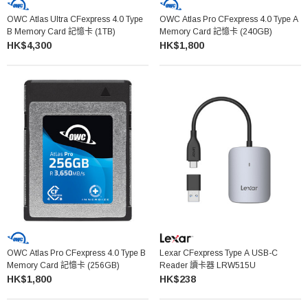
OWC Atlas Ultra CFexpress 4.0 Type
OWC Atlas Pro CFexpress 4.0 Type A
B Memory Card 記憶卡 (1TB)
Memory Card 記憶卡 (240GB)
HK$4,300
HK$1,800
OWC Atlas Pro CFexpress 4.0 Type B
Lexar CFexpress Type A USB-C
Memory Card 記憶卡 (256GB)
Reader 讀卡器 LRW515U
HK$1,800
HK$238