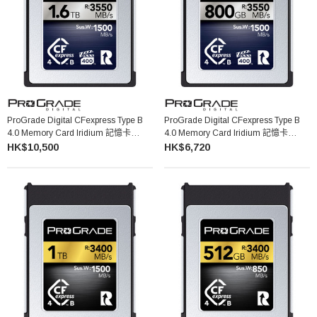
ProGrade Digital CFexpress Type B
ProGrade Digital CFexpress Type B
4.0 Memory Card Iridium 記憶卡
4.0 Memory Card Iridium 記憶卡
(1.6TB)
(800GB)
HK$10,500
HK$6,720