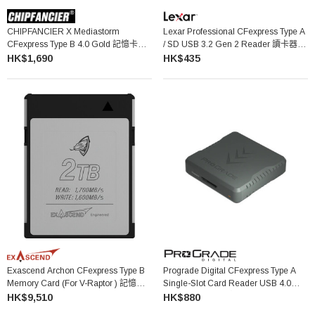
CHIPFANCIER X Mediastorm
Lexar Professional CFexpress Type A
CFexpress Type B 4.0 Gold 記憶卡
/ SD USB 3.2 Gen 2 Reader 讀卡器
(512GB)
LRW530U
HK$1,690
HK$435
Exascend Archon CFexpress Type B
Prograde Digital CFexpress Type A
Memory Card (For V-Raptor ) 記憶卡
Single-Slot Card Reader USB 4.0
2TB
(PG09.6) 單卡槽讀卡器
HK$9,510
HK$880