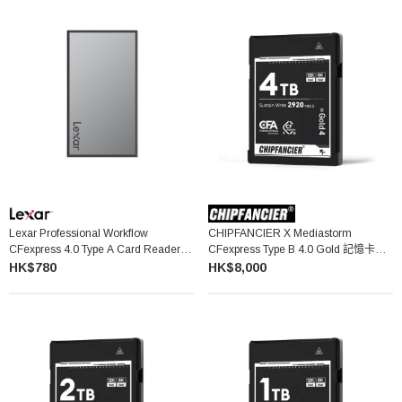
Lexar Professional Workflow
CHIPFANCIER X Mediastorm
CFexpress 4.0 Type A Card Reader 讀
CFexpress Type B 4.0 Gold 記憶卡
卡器 WF730
(4TB)
HK$780
HK$8,000