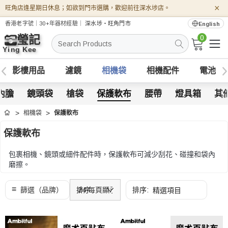
×
旺角店逢星期日休息；如欲到門市選購，歡迎前往深水埗店。
香港老字號｜30+年器材經驗｜
深水埗・旺角門市
English
0
搜
索
影樓用品
濾鏡
相機袋
相機配件
電池
內膽
鏡頭袋
槍袋
保護軟布
腰帶
燈具箱
其
相機袋
保護軟布
首頁
保護軟布
包裹相機、鏡頭或細件配件時，保護軟布可減少刮花、碰撞和袋內
磨擦。
可按器材尺寸、布料厚度、黏貼方式及收納便利度，配合日常外出
或器材櫃存放使用。